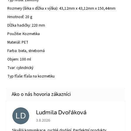
Rozmery (šírka x dĺžka x výška): 43,12mm x 43,12mm x 150,44mm
Hmotnosť: 20 g
Dĺžka hadičky: 220 mm
Použitie: Kozmetika
Materiál: PET
Farba: biela, strieborná
Objem: 100 ml
Tvar: cylindrický
Typ fľaše: fľaša na kozmetiku
Ludmila Dvořáková
LD
Hodnotenie obchodu je 5 z 5 hviezdičiek.
3.8.2026
Skvělá komunikace, rychlé dodání. Perfektní produkty.