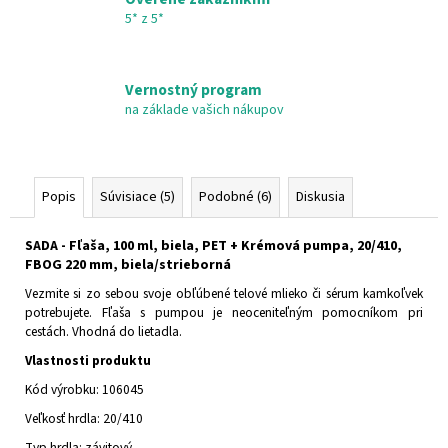
PIPETTE,
GLASS,
5* z 5*
WITH
BLACK
CAP
Vernostný program
€1,49
na základe vašich nákupov
Pôvodne:
€1,98
Popis
Súvisiace (5)
Podobné (6)
Diskusia
SADA - Fľaša, 100 ml, biela, PET + Krémová pumpa, 20/410,
FBOG 220 mm, biela/strieborná
Vezmite si zo sebou svoje obľúbené telové mlieko či sérum kamkoľvek
potrebujete. Fľaša s pumpou je neoceniteľným pomocníkom pri
cestách. Vhodná do lietadla.
Vlastnosti produktu
Kód výrobku: 106045
Veľkosť hrdla: 20/410
Typ hrdla: závitový