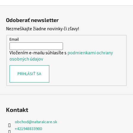
Z
á
Odoberať newsletter
p
Nezmeškajte žiadne novinky či zľavy!
ä
t
Email
i
Vložením e-mailu súhlasíte s
podmienkami ochrany
e
osobných údajov
PRIHLÁSIŤ SA
Kontakt
obchod
@
naturalcare.sk
+421948833900