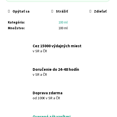
č
a
Opýtať sa
Strážiť
Zdieľať
m
e
Kategória
:
100 ml
Množstvo
:
100 ml
HNEDÁ
SKLENENÁ
FARMACEUTICKÁ
Cez 15000 výdajných miest
FĽAŠA
S
v SR a ČR
KVAPKACOU
PIPETOU
5
ML
Doručenie do 24-48 hodín
SET
v SR a ČR
-
BOTTLE,
5
ML,
Doprava zdarma
GLASS,
od 100€ v SR a ČR
AMBER,
PHARMACEUTICAL
+
DROPPER
Overené zákazníkmi