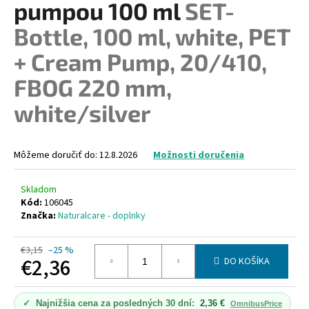
pumpou 100 ml
SET-
á
Bottle, 100 ml, white, PET
j
s
+ Cream Pump, 20/410,
ť
FBOG 220 mm,
?
white/silver
Môžeme doručiť do:
12.8.2026
Možnosti doručenia
HĽADAŤ
Skladom
Kód:
106045
Značka:
Naturalcare - doplnky
O
d
p
€3,15
–25 %
€2,36
DO KOŠÍKA
o
r
Jednotková
ú
cena:
✓
Najnižšia cena za posledných 30 dní:
2,36 €
OmnibusPrice