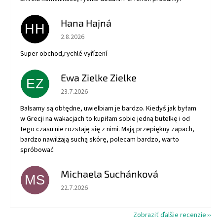
Hana Hajná
HH
Hodnotenie obchodu je 5 z 5 hviezdičiek.
2.8.2026
Super obchod,rychlé vyřízení
Ewa Zielke Zielke
EZ
Hodnotenie obchodu je 5 z 5 hviezdičiek.
23.7.2026
Balsamy są obłędne, uwielbiam je bardzo. Kiedyś jak byłam
w Grecji na wakacjach to kupiłam sobie jedną butelkę i od
tego czasu nie rozstaję się z nimi. Mają przepiękny zapach,
bardzo nawilżają suchą skórę, polecam bardzo, warto
spróbować
Michaela Suchánková
MS
Hodnotenie obchodu je 5 z 5 hviezdičiek.
22.7.2026
Zobraziť ďalšie recenzie