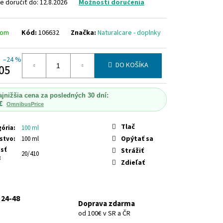
N S ALOE VERA (SUCHÉ
 doručiť do:
12.8.2026
Možnosti doručenia
NÉ VLASY)
HERBOLIVE
 & DAMAGED HAIR WITH
dom
Kód:
106632
Značka:
Naturalcare - doplnky
–24 %
DO KOŠÍKA
05
otková
ajnižšia cena za posledných 30 dní:
€
OmnibusPrice
Tlač
ória
:
100 ml
Opýtať sa
stvo
:
100 ml
sť
Strážiť
20/410
:
Zdieľať
 24-48
Doprava zdarma
od 100€ v SR a ČR