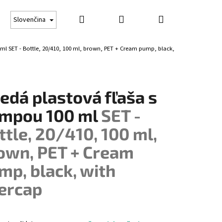
Hľadať
Prihlásenie
Nákupný
Darčekové poukážky
Opaľovanie
Obchodné
Slovenčina
 ml
SET - Bottle, 20/410, 100 ml, brown, PET + Cream pump, black,
košík
edá plastová fľaša s
mpou 100 ml
SET -
ttle, 20/410, 100 ml,
own, PET + Cream
mp, black, with
ercap
Nasledujúce