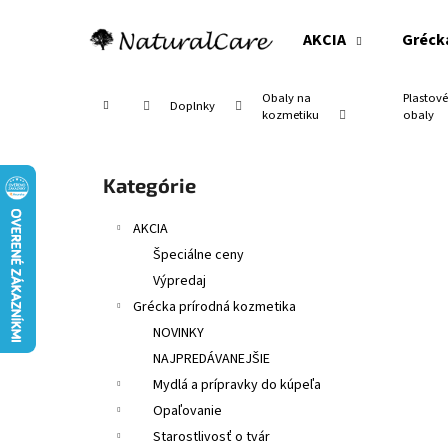
K
Prejsť
na
o
AKCIA
Gréck
obsah
Späť
Späť
š
do
do
í
Obaly na
Plastov
Domov
Doplnky
obchodu
obchodu
k
kozmetiku
obaly
B
o
Preskočiť
Kategórie
č
kategórie
n
AKCIA
ý
Špeciálne ceny
p
Výpredaj
a
Grécka prírodná kozmetika
n
NOVINKY
e
NAJPREDÁVANEJŠIE
l
Mydlá a prípravky do kúpeľa
Opaľovanie
Starostlivosť o tvár