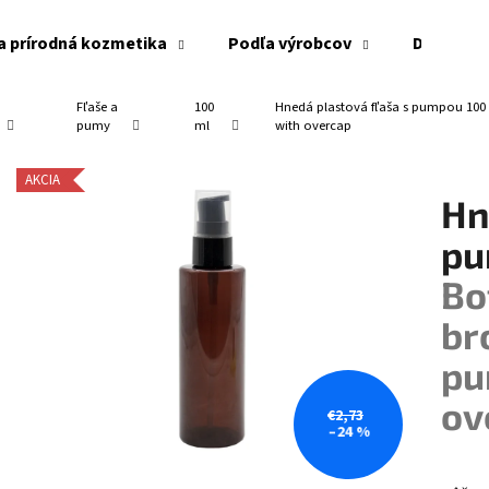
a prírodná kozmetika
Podľa výrobcov
Doplnky
é
Fľaše a
100
Hnedá plastová fľaša s pumpou 100
Čo potrebujete nájsť?
pumy
ml
with overcap
AKCIA
Hn
HĽADAŤ
pu
Bo
Odporúčame
br
pu
ov
€2,73
–24 %