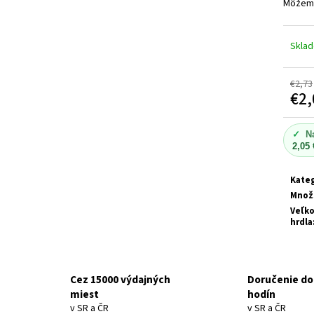
HNEDÁ SKLENENÁ FARMACEUTICKÁ FĽAŠA S
HERBOLIVE ŠAMPÓ
Môžeme
KVAPKACOU PIPETOU 5 ML
SET - BOTTLE, 5
VLASY A POŠKODE
ML, GLASS, AMBER, PHARMACEUTICAL +
SHAMPOO FOR DRY
DROPPER PIPETTE, GLASS, WITH BLACK CAP
ALOE VERA
Skla
€1,49
€6,36
Pôvodne:
€1,98
€2,73
€2,
Jedn
cena:
✓
N
2,05 
Kateg
Množ
Veľko
hrdla
Cez 15000 výdajných
Doručenie do
miest
hodín
v SR a ČR
v SR a ČR