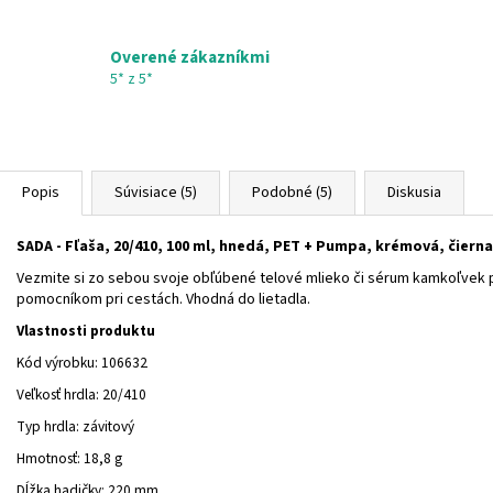
Overené zákazníkmi
5* z 5*
Popis
Súvisiace (5)
Podobné (5)
Diskusia
SADA - Fľaša, 20/410, 100 ml, hnedá, PET + Pumpa, krémová, čier
Vezmite si zo sebou svoje obľúbené telové mlieko či sérum kamkoľvek 
pomocníkom pri cestách. Vhodná do lietadla.
Vlastnosti produktu
Kód výrobku: 106632
Veľkosť hrdla: 20/410
Typ hrdla: závitový
Hmotnosť: 18,8 g
Dĺžka hadičky: 220 mm