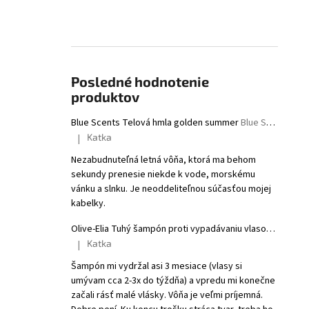
Posledné hodnotenie
produktov
Blue Scents Telová hmla golden summer
Blue Scents Body mist golden summer
Katka
|
Hodnotenie produktu je 5 z 5 hviezdičiek.
Nezabudnuteľná letná vôňa, ktorá ma behom
sekundy prenesie niekde k vode, morskému
vánku a slnku. Je neoddeliteľnou súčasťou mojej
kabelky.
Olive-Elia Tuhý šampón proti vypadávaniu vlasov s bielym čajom
Katka
|
Hodnotenie produktu je 5 z 5 hviezdičiek.
Šampón mi vydržal asi 3 mesiace (vlasy si
umývam cca 2-3x do týždňa) a vpredu mi konečne
začali rásť malé vlásky. Vôňa je veľmi príjemná.