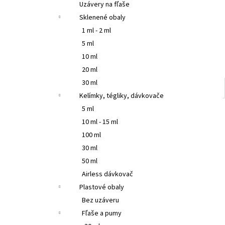
Uzávery na fľaše
Sklenené obaly
1 ml - 2 ml
5 ml
10 ml
20 ml
30 ml
Kelímky, tégliky, dávkovače
5 ml
10 ml - 15 ml
100 ml
30 ml
50 ml
Airless dávkovač
Plastové obaly
Bez uzáveru
Fľaše a pumy