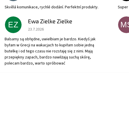
Skvělá komunikace, rychlé dodání. Perfektní produkty.
Super 
Ewa Zielke Zielke
EZ
M
Hodnotenie obchodu je 5 z 5 hviezdičiek.
23.7.2026
Balsamy są obłędne, uwielbiam je bardzo. Kiedyś jak
byłam w Grecji na wakacjach to kupiłam sobie jedną
butelkę i od tego czasu nie rozstaję się z nimi. Mają
przepiękny zapach, bardzo nawilżają suchą skórę,
polecam bardzo, warto spróbować