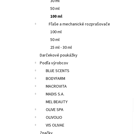
30 ml
50 ml
100 ml
Fľaše a mechanické rozprašovače
100 ml
50 ml
25 ml - 30 ml
Darčekové poukážky
Podľa výrobcov
BLUE SCENTS
BODYFARM
MACROVITA
MADIS S.A.
MEL BEAUTY
OLIVE SPA
OLIVOLIO
VIS OLIVAE
Značky