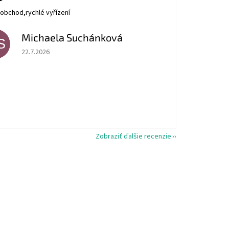
obchod,rychlé vyřízení
Michaela Suchánková
S
Hodnotenie obchodu je 5 z 5 hviezdičiek.
22.7.2026
Zobraziť ďalšie recenzie