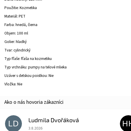
Použitie: Kozmetika
Materiál: PET
Farba: hnedá, čierna
Objem: 100 ml
Golier: hladký
Tvar: cylindrický
Typ fľaše: fľaša na kozmetiku
Typ vrchnáku: pumpy na telové mlieka
Uzáver s detskou poistkou: Nie
Vložka: Nie
Ludmila Dvořáková
LD
H
Hodnotenie obchodu je 5 z 5 hviezdičiek.
3.8.2026