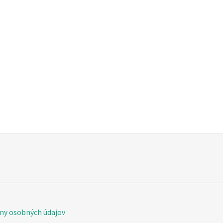
Vis Olivae Silk & rhassoul solid shampo bar
ny osobných údajov