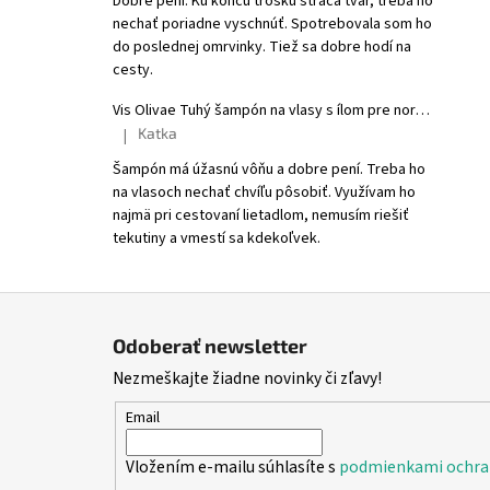
Dobre pení. Ku koncu trošku stráca tvar, treba ho
nechať poriadne vyschnúť. Spotrebovala som ho
do poslednej omrvinky. Tiež sa dobre hodí na
cesty.
Vis Olivae Tuhý šampón na vlasy s ílom pre normálne a suché vlasy
Katka
|
Hodnotenie produktu je 5 z 5 hviezdičiek.
Šampón má úžasnú vôňu a dobre pení. Treba ho
na vlasoch nechať chvíľu pôsobiť. Využívam ho
najmä pri cestovaní lietadlom, nemusím riešiť
tekutiny a vmestí sa kdekoľvek.
Z
á
Odoberať newsletter
p
Nezmeškajte žiadne novinky či zľavy!
ä
t
Email
i
Vložením e-mailu súhlasíte s
podmienkami ochra
e