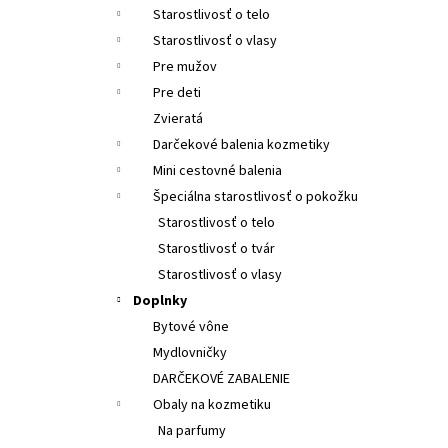
SANTO VOLCANO SPA KOZMETICKÉ SÉRUM -
Starostlivosť o telo
OLEJ NA VLASY A TELO
SANTO VOLCANO SPA
COSMETIC SERUM – OIL HAIR & BODY
Starostlivosť o vlasy
€26,55
Pre mužov
Pre deti
Zvieratá
Darčekové balenia kozmetiky
Mini cestovné balenia
Špeciálna starostlivosť o pokožku
Starostlivosť o telo
Starostlivosť o tvár
Starostlivosť o vlasy
Doplnky
Bytové vône
Mydlovničky
DARČEKOVÉ ZABALENIE
Obaly na kozmetiku
Na parfumy