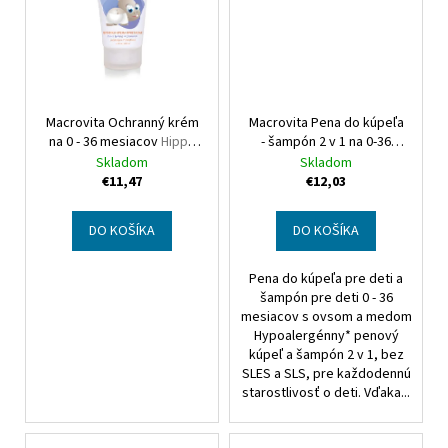
č
a
m
e
Macrovita Ochranný krém
Macrovita Pena do kúpeľa
SPIRULINA
na 0 - 36 mesiacov
Hippo
- šampón 2 v 1 na 0-36
&
OLIVE
Kid Protective cream
mesiacov
Hippo Kid Foam
Skladom
Skladom
OIL
bath - shampoo 2 in 1
€11,47
€12,03
SUCHÝ
OLEJ
NA
DO KOŠÍKA
DO KOŠÍKA
VLASY
A
Pena do kúpeľa pre deti a
TELO
SPIRULINA
šampón pre deti 0 - 36
&
mesiacov s ovsom a medom
OLIVE
Hypoalergénny* penový
OIL
kúpeľ a šampón 2 v 1, bez
HAIR
SLES a SLS, pre každodennú
&
starostlivosť o deti. Vďaka...
BODY
DRY
OIL