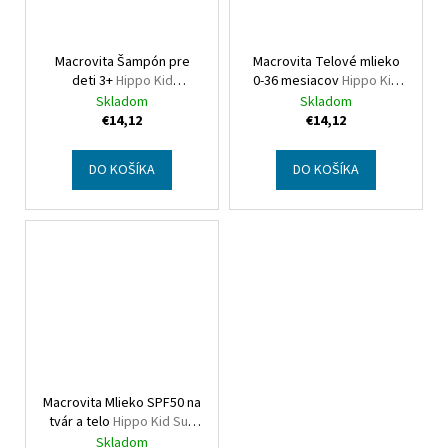
Macrovita Šampón pre
Macrovita Telové mlieko
deti 3+
Hippo Kid
0-36 mesiacov
Hippo Kid
Shampoo for kids
Body lotion
Skladom
Skladom
€14,12
€14,12
DO KOŠÍKA
DO KOŠÍKA
Macrovita Mlieko SPF50 na
tvár a telo
Hippo Kid Sun
protection face & body
Skladom