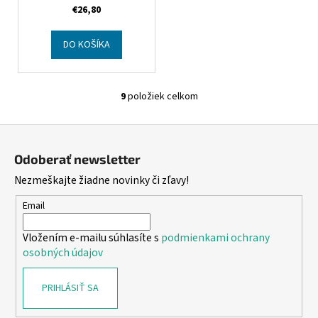
milk SPF50
€26,80
DO KOŠÍKA
9
položiek celkom
O
v
Z
l
á
á
Odoberať newsletter
d
p
Nezmeškajte žiadne novinky či zľavy!
a
ä
c
t
Email
i
i
e
Vložením e-mailu súhlasíte s
podmienkami ochrany
e
p
osobných údajov
r
v
PRIHLÁSIŤ SA
k
y