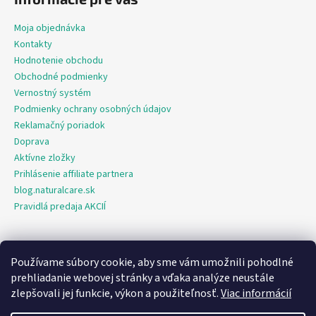
Moja objednávka
Kontakty
Hodnotenie obchodu
Obchodné podmienky
Vernostný systém
Podmienky ochrany osobných údajov
Reklamačný poriadok
Doprava
Aktívne zložky
Prihlásenie affiliate partnera
blog.naturalcare.sk
Pravidlá predaja AKCIÍ
Používame súbory cookie, aby sme vám umožnili pohodlné
O marketing sa nám stará digitálna agentúra Consultee
prehliadanie webovej stránky a vďaka analýze neustále
zlepšovali jej funkcie, výkon a použiteľnosť.
Viac informácií
Vytvoril Shoptet