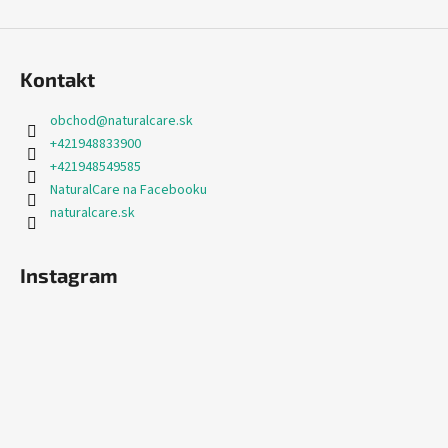
v
ý
p
i
Kontakt
s
u
obchod
@
naturalcare.sk
+421948833900
+421948549585
NaturalCare na Facebooku
naturalcare.sk
Instagram