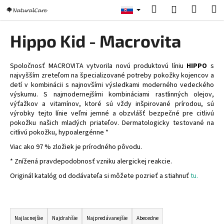
K
Prejsť
Hľadať
Nákup
M
Prihlásenie
na
o
obsah
Späť
Späť
košík
š
Hippo Kid - Macrovita
í
Č
k
o
Spoločnosť MACROVITA vytvorila novú produktovú líniu
HIPPO
s
najvyšším zreteľom na špecializované potreby pokožky kojencov a
p
detí v kombinácii s najnovšími výsledkami moderného vedeckého
o
výskumu. S najmodernejšími kombináciami rastlinných olejov,
výťažkov a vitamínov, ktoré sú vždy inšpirované prírodou, sú
t
výrobky tejto línie veľmi jemné a obzvlášť bezpečné pre citlivú
r
pokožku našich mladých priateľov. Dermatologicky testované na
e
citlivú pokožku, hypoalergénne *
b
Viac ako 97 % zložiek je prírodného pôvodu.
u
* Znížená pravdepodobnosť vzniku alergickej reakcie.
j
Originál katalóg od dodávateľa si môžete pozrieť a stiahnuť
tu.
e
t
R
e
a
Najlacnejšie
Najdrahšie
Najpredávanejšie
Abecedne
n