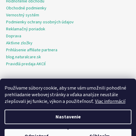
Hodnotenie obchodu
Obchodné podmienky
Vernostný systém
Podmienky ochrany osobných údajov
Reklamačný poriadok
Doprava
Aktívne zložky
Prihlásenie affiliate partnera
blog.naturalcare.sk
Pravidlá predaja AKCIÍ
Používame súbory cookie, aby sme vám umožnili pohodlné
O marketing sa nám stará digitálna agentúra Consultee
prehliadanie webovej stránky a vďaka analýze neustále
zlepšovali jej funkcie, výkon a použiteľnosť.
Viac informácií
Vytvoril Shoptet
Nastavenie
Copyright 2026
NaturalCare.sk
. Všetky práva vyhradené.
Upraviť
nastavenie cookies