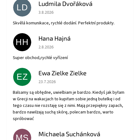
Ludmila Dvořáková
LD
Hodnotenie obchodu je 5 z 5 hviezdičiek.
3.8.2026
Skvělá komunikace, rychlé dodání. Perfektní produkty.
Hana Hajná
HH
Hodnotenie obchodu je 5 z 5 hviezdičiek.
2.8.2026
Super obchod,rychlé vyřízení
Ewa Zielke Zielke
EZ
Hodnotenie obchodu je 5 z 5 hviezdičiek.
23.7.2026
Balsamy są obłędne, uwielbiam je bardzo. Kiedyś jak byłam
w Grecji na wakacjach to kupiłam sobie jedną butelkę i od
tego czasu nie rozstaję się z nimi. Mają przepiękny zapach,
bardzo nawilżają suchą skórę, polecam bardzo, warto
spróbować
Michaela Suchánková
MS