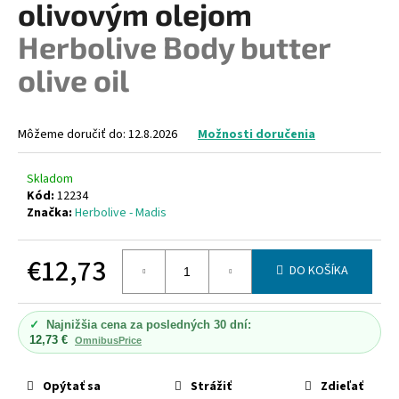
olivovým olejom
á
Herbolive Body butter
j
s
olive oil
ť
?
Môžeme doručiť do:
12.8.2026
Možnosti doručenia
Skladom
Kód:
12234
HĽADAŤ
Značka:
Herbolive - Madis
€12,73
DO KOŠÍKA
O
Jednotková
d
cena:
p
✓
Najnižšia cena za posledných 30 dní:
o
12,73 €
OmnibusPrice
r
ú
Opýtať sa
Strážiť
Zdieľať