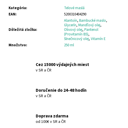
č
a
Kategória
:
Telové maslá
m
EAN
:
5200310404290
e
Alantoín
,
Bambucké maslo
,
Glycerín
,
Mandľový olej
,
Dôležitá zložka
:
Olivový olej
,
Pantenol
(Provitamín B5)
,
DONKEY
Slnečnicový olej
,
Vitamín E
MILK
Množstvo
:
250 ml
SPRCHOVACÍ
GÉL
DONKEY
MILK
Cez 15000 výdajných miest
SHOWER
GEL
v SR a ČR
€8,38
Doručenie do 24-48 hodín
v SR a ČR
Doprava zdarma
od 100€ v SR a ČR