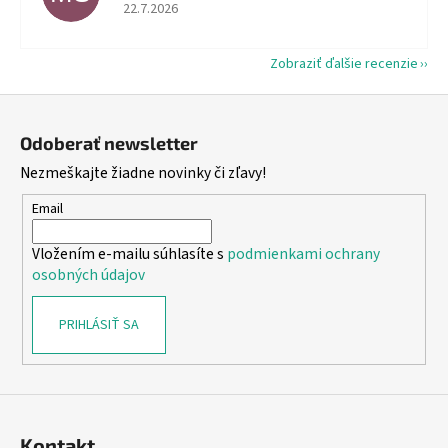
Hodnotenie obchodu je 5 z 5 hviezdičiek.
22.7.2026
Zobraziť ďalšie recenzie
Z
á
Odoberať newsletter
p
Nezmeškajte žiadne novinky či zľavy!
ä
t
Email
i
Vložením e-mailu súhlasíte s
podmienkami ochrany
e
osobných údajov
PRIHLÁSIŤ SA
Kontakt