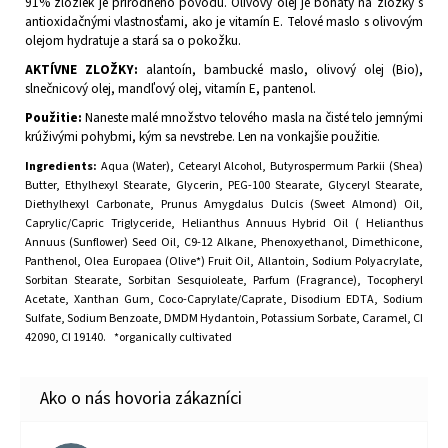
91% zložiek je prírodného pôvodu. Olivový olej je bohatý na zložky s
antioxidačnými vlastnosťami, ako je vitamín E. Telové maslo s olivovým
olejom hydratuje a stará sa o pokožku.
AKTÍVNE ZLOŽKY:
alantoín, bambucké maslo, olivový olej (Bio),
slnečnicový olej, mandľový olej, vitamín E, pantenol.
Použitie:
Naneste malé množstvo telového masla na čisté telo jemnými
krúživými pohybmi, kým sa nevstrebe. Len na vonkajšie použitie.
Ingredients:
Aqua (Water), Cetearyl Alcohol, Butyrospermum Parkii (Shea)
Butter, Ethylhexyl Stearate, Glycerin, PEG-100 Stearate, Glyceryl Stearate,
Diethylhexyl Carbonate, Prunus Amygdalus Dulcis (Sweet Almond) Oil,
Caprylic/Capric Triglyceride, Helianthus Annuus Hybrid Oil ( Helianthus
Annuus (Sunflower) Seed Oil, C9-12 Alkane, Phenoxyethanol, Dimethicone,
Panthenol, Olea Europaea (Olive*) Fruit Oil, Allantoin, Sodium Polyacrylate,
Sorbitan Stearate, Sorbitan Sesquioleate, Parfum (Fragrance), Tocopheryl
Acetate, Xanthan Gum, Coco-Caprylate/Caprate, Disodium EDTA, Sodium
Sulfate, Sodium Benzoate, DMDM Hydantoin, Potassium Sorbate, Caramel, CI
42090, CI 19140.
*organically cultivated