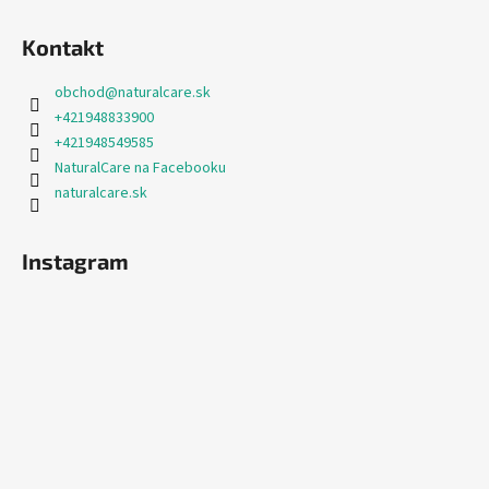
p
i
Kontakt
s
u
obchod
@
naturalcare.sk
+421948833900
+421948549585
NaturalCare na Facebooku
naturalcare.sk
Instagram