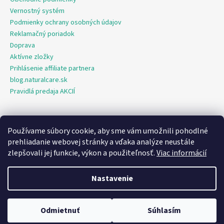
Vernostný systém
Podmienky ochrany osobných údajov
Reklamačný poriadok
Doprava
Aktívne zložky
Prihlásenie affiliate partnera
blog.naturalcare.sk
Pravidlá predaja AKCIÍ
Používame súbory cookie, aby sme vám umožnili pohodlné
O marketing sa nám stará digitálna agentúra Consultee
prehliadanie webovej stránky a vďaka analýze neustále
zlepšovali jej funkcie, výkon a použiteľnosť.
Viac informácií
Vytvoril Shoptet
Nastavenie
Copyright 2026
NaturalCare.sk
. Všetky práva vyhradené.
Upraviť
nastavenie cookies
Odmietnuť
Súhlasím
💬
Chat
✓ Ceny sú monitorované v súlade s EU Omnibus smernicou.