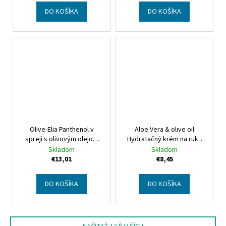
friendly
DO KOŠÍKA
DO KOŠÍKA
Olive-Elia Panthenol v
Aloe Vera & olive oil
spreji s olivovým olejom
Hydratačný krém na ruky
Olive-Elia Panthenol spray
Aloe Vera & olive oil
Skladom
Skladom
Moisturising hand cream
€13,01
€8,45
DO KOŠÍKA
DO KOŠÍKA