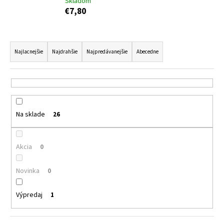
Skladom
á
€7,80
j
s
R
ť
a
Najlacnejšie
Najdrahšie
Najpredávanejšie
Abecedne
?
d
e
n
i
Na sklade
26
HĽADAŤ
e
p
r
Akcia
0
o
O
d
d
Novinka
0
p
u
o
k
Výpredaj
1
r
t
ú
o