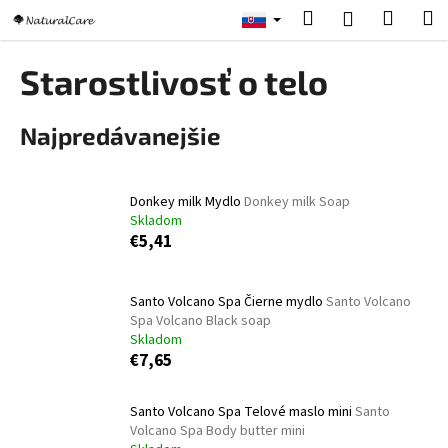
K
Prejsť
Hľadať
Nákup
M
Prihlásenie
na
o
obsah
Späť
Späť
košík
š
Starostlivosť o telo
í
Č
k
Najpredávanejšie
o
p
o
Donkey milk Mydlo
Donkey milk Soap
t
Skladom
r
€5,41
e
b
Santo Volcano Spa Čierne mydlo
Santo Volcano
u
Spa Volcano Black soap
j
Skladom
€7,65
e
t
Santo Volcano Spa Telové maslo mini
Santo
e
Volcano Spa Body butter mini
n