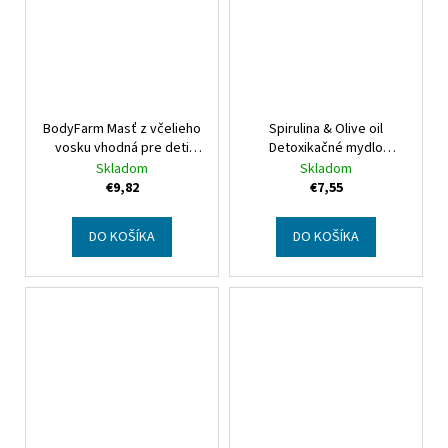
BodyFarm Masť z včelieho
Spirulina & Olive oil
vosku vhodná pre deti
Detoxikačné mydlo
BodyFarm Beeswax
Spirulina & Olive oil
Skladom
Skladom
ointment ideal for children
Spirulina detox soap
€9,82
€7,55
DO KOŠÍKA
DO KOŠÍKA