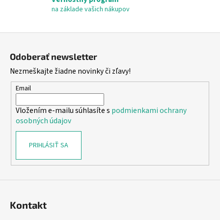
s
na základe vašich nákupov
u
Z
á
Odoberať newsletter
p
Nezmeškajte žiadne novinky či zľavy!
ä
t
Email
i
Vložením e-mailu súhlasíte s
podmienkami ochrany
e
osobných údajov
PRIHLÁSIŤ SA
Kontakt