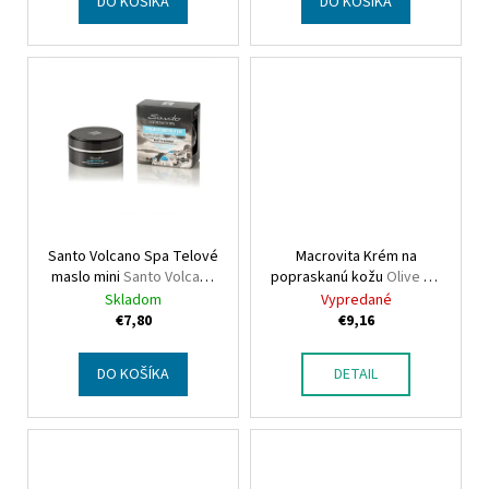
t
DO KOŠÍKA
DO KOŠÍKA
o
v
Santo Volcano Spa Telové
Macrovita Krém na
maslo mini
Santo Volcano
popraskanú kožu
Olive Oil
Spa Body butter mini
Cracked skin cream
Skladom
Vypredané
€7,80
€9,16
DO KOŠÍKA
DETAIL