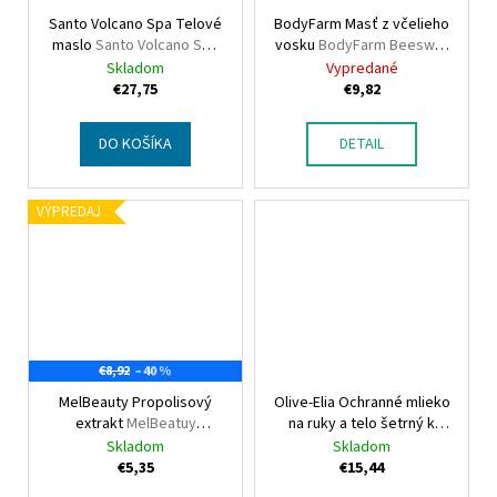
Santo Volcano Spa Telové
BodyFarm Masť z včelieho
maslo
Santo Volcano Spa
vosku
BodyFarm Beeswax
Body butter
ointment
Skladom
Vypredané
€27,75
€9,82
DO KOŠÍKA
DETAIL
VÝPREDAJ
–40 %
€8,92
MelBeauty Propolisový
Olive-Elia Ochranné mlieko
extrakt
MelBeatuy
na ruky a telo šetrný k
Propolis Extract
mikrobiómu pokožky
Skladom
Skladom
Olive-Elia Protective hand
€5,35
€15,44
& body lotion microbiome