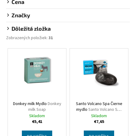
č
Cena
v
a
m
Značky
e
Dôležitá zložka
Zobrazených položiek:
31
DONKEY
MILK
MYDLO
V
DONKEY
ý
MILK
SOAP
p
€5,41
i
s
p
r
Donkey milk Mydlo
Donkey
Santo Volcano Spa Čierne
o
milk Soap
mydlo
Santo Volcano Spa
d
Volcano Black soap
Skladom
Skladom
u
€5,41
€7,65
k