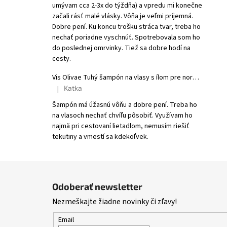
umývam cca 2-3x do týždňa) a vpredu mi konečne
začali rásť malé vlásky. Vôňa je veľmi príjemná.
Dobre pení. Ku koncu trošku stráca tvar, treba ho
nechať poriadne vyschnúť. Spotrebovala som ho
do poslednej omrvinky. Tiež sa dobre hodí na
cesty.
Vis Olivae Tuhý šampón na vlasy s ílom pre normálne a suché vlasy
Katka
|
Hodnotenie produktu je 5 z 5 hviezdičiek.
Šampón má úžasnú vôňu a dobre pení. Treba ho
na vlasoch nechať chvíľu pôsobiť. Využívam ho
najmä pri cestovaní lietadlom, nemusím riešiť
tekutiny a vmestí sa kdekoľvek.
Z
á
Odoberať newsletter
p
Nezmeškajte žiadne novinky či zľavy!
ä
t
Email