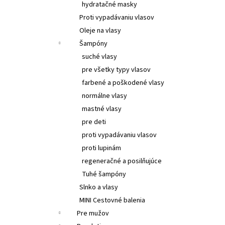
hydratačné masky
Proti vypadávaniu vlasov
Oleje na vlasy
Šampóny
suché vlasy
pre všetky typy vlasov
farbené a poškodené vlasy
normálne vlasy
mastné vlasy
pre deti
proti vypadávaniu vlasov
proti lupinám
regeneračné a posilňujúce
Tuhé šampóny
Slnko a vlasy
MINI Cestovné balenia
Pre mužov