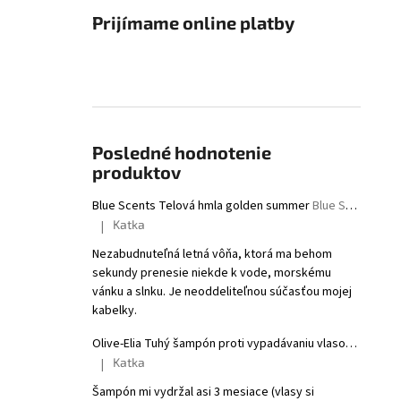
Prijímame online platby
Posledné hodnotenie
produktov
Blue Scents Telová hmla golden summer
Blue Scents Body mist golden summer
Katka
|
Hodnotenie produktu je 5 z 5 hviezdičiek.
Nezabudnuteľná letná vôňa, ktorá ma behom
sekundy prenesie niekde k vode, morskému
vánku a slnku. Je neoddeliteľnou súčasťou mojej
kabelky.
Olive-Elia Tuhý šampón proti vypadávaniu vlasov s bielym čajom
Katka
|
Hodnotenie produktu je 5 z 5 hviezdičiek.
Šampón mi vydržal asi 3 mesiace (vlasy si