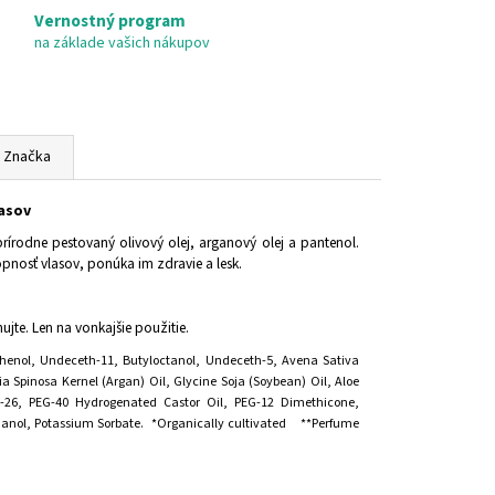
Vernostný program
na základe vašich nákupov
Značka
lasov
írodne pestovaný olivový olej, arganový olej a pantenol.
osť vlasov, ponúka im zdravie a lesk.
jte. Len na vonkajšie použitie.
henol, Undeceth-11, Butyloctanol, Undeceth-5, Avena Sativa
ia Spinosa Kernel (Argan) Oil, Glycine Soja (Soybean) Oil, Aloe
th-26, PEG-40 Hydrogenated Castor Oil, PEG-12 Dimethicone,
thanol, Potassium Sorbate.
*Organically cultivated
**Perfume