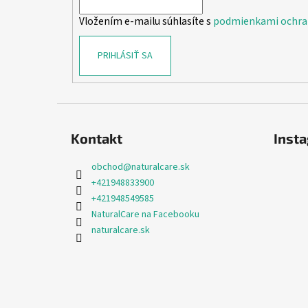
i
Vložením e-mailu súhlasíte s
podmienkami ochra
e
PRIHLÁSIŤ SA
Kontakt
Inst
obchod
@
naturalcare.sk
+421948833900
+421948549585
NaturalCare na Facebooku
naturalcare.sk