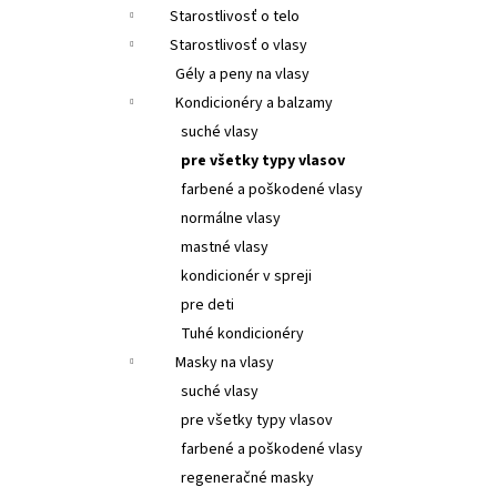
SANTO VOLCANO SPA KOZMETICKÉ SÉRUM -
Starostlivosť o telo
OLEJ NA VLASY A TELO
SANTO VOLCANO SPA
COSMETIC SERUM – OIL HAIR & BODY
Starostlivosť o vlasy
€26,55
Gély a peny na vlasy
Kondicionéry a balzamy
suché vlasy
pre všetky typy vlasov
farbené a poškodené vlasy
normálne vlasy
mastné vlasy
kondicionér v spreji
pre deti
Tuhé kondicionéry
Masky na vlasy
suché vlasy
pre všetky typy vlasov
farbené a poškodené vlasy
regeneračné masky