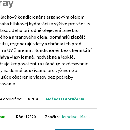
ray
LO
DONKEY MILK SOAP
lachový kondicionér s arganovým olejom
áha hĺbkovej hydratácii a výžive pre všetky
lasov. Jeho prírodné oleje, vrátane bio
vého a arganového oleja, pomáhajú zlepšiť
citu, regenerujú vlasy a chránia ich pred
m a UV žiarením. Kondicionér bez chemikálií
háva vlasy jemné, hodvábne a lesklé,
zuje krepovateniu a uľahčuje rozčesávanie.
ny na denné používanie pre vyživené a
ujúce ošetrenie vlasov bez potreby
hovania.
 doručiť do:
11.8.2026
Možnosti doručenia
dom
Kód:
12320
Značka:
Herbolive - Madis