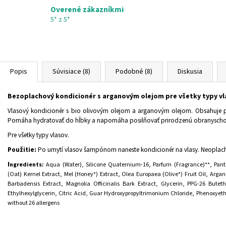
Overené zákazníkmi
5* z 5*
Popis
Súvisiace (8)
Podobné (8)
Diskusia
Bezoplachový kondicionér s arganovým olejom pre všetky typy v
Vlasový kondicionér s bio olivovým olejom a arganovým olejom. Obsahuje pr
Pomáha hydratovať do hĺbky a napomáha posilňovať prirodzenú obranyschopn
Pre všetky typy vlasov.
Použitie:
Po umytí vlasov šampónom naneste kondicionér na vlasy. Neoplachu
I
ngredients:
Aqua (Water), Silicone Quaternium-16, Parfum (Fragrance)**, Pant
(Oat) Kernel Extract, Mel (Honey*) Extract, Olea Europaea (Olive*) Fruit Oil, Argan
Barbadensis Extract, Magnolia Officinalis Bark Extract, Glycerin, PPG-26 Bute
Ethylhexylglycerin, Citric Acid, Guar Hydroxypropyltrimonium Chloride, Phenoxye
without 26 allergens