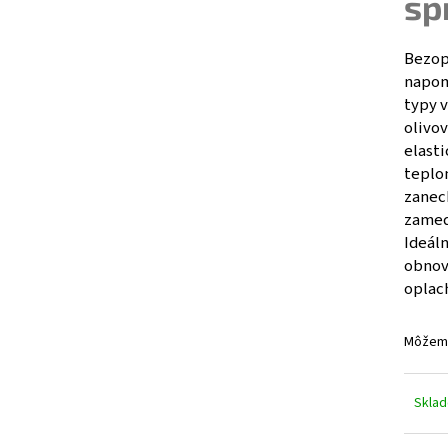
sp
HNEDÁ SKLENENÁ FARMACEUTICKÁ FĽAŠA S
DONKEY MILK MYD
KVAPKACOU PIPETOU 5 ML
SET - BOTTLE, 5
€5,41
ML, GLASS, AMBER, PHARMACEUTICAL +
DROPPER PIPETTE, GLASS, WITH BLACK CAP
Bezop
napom
€1,49
Pôvodne:
€1,98
typy v
olivo
elasti
teplo
zanec
zamed
Ideál
obnov
oplac
Môžeme
Skla