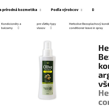
a prírodná kozmetika
Podľa výrobcov
Doplnky
Kondicionéry a
pre všetky typy
Herbolive Bezoplachový kondi
Čo potrebujete nájsť?
balzamy
vlasov
conditioner leave in spray
He
HĽADAŤ
Be
ko
Odporúčame
ar
vš
He
co