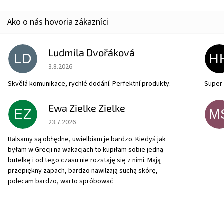
Ludmila Dvořáková
LD
H
Hodnotenie obchodu je 5 z 5 hviezdičiek.
3.8.2026
Skvělá komunikace, rychlé dodání. Perfektní produkty.
Super 
Ewa Zielke Zielke
EZ
M
Hodnotenie obchodu je 5 z 5 hviezdičiek.
23.7.2026
Balsamy są obłędne, uwielbiam je bardzo. Kiedyś jak
byłam w Grecji na wakacjach to kupiłam sobie jedną
butelkę i od tego czasu nie rozstaję się z nimi. Mają
przepiękny zapach, bardzo nawilżają suchą skórę,
polecam bardzo, warto spróbować