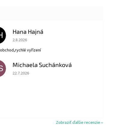
Hana Hajná
H
Hodnotenie obchodu je 5 z 5 hviezdičiek.
2.8.2026
obchod,rychlé vyřízení
Michaela Suchánková
S
Hodnotenie obchodu je 5 z 5 hviezdičiek.
22.7.2026
Zobraziť ďalšie recenzie