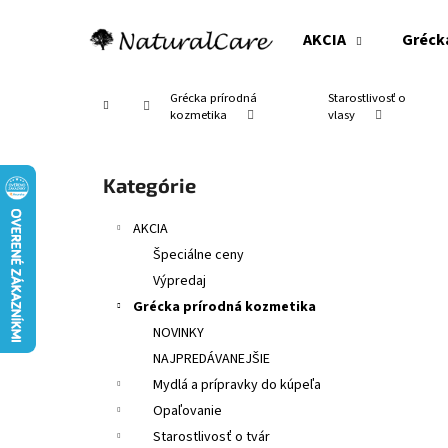
K
Prejsť
na
o
AKCIA
Gréck
obsah
Späť
Späť
š
do
do
í
Grécka prírodná
Starostlivosť o
Domov
obchodu
obchodu
k
kozmetika
vlasy
B
o
Preskočiť
Kategórie
č
kategórie
n
AKCIA
ý
Špeciálne ceny
p
Výpredaj
a
Grécka prírodná kozmetika
n
NOVINKY
e
NAJPREDÁVANEJŠIE
l
Mydlá a prípravky do kúpeľa
Opaľovanie
Starostlivosť o tvár