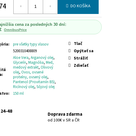
74
DO KOŠÍKA
otková
ajnižšia cena za posledných 30 dní:
€
OmnibusPrice
Tlač
ória
:
pre všetky typy vlasov
Opýtať sa
5200310408809
Aloe Vera
,
Arganový olej
,
Strážiť
Glycerín
,
Magnólia
,
Med,
Zdieľať
medový extrakt
,
Olivový
itá
olej
,
Ovos, ovsené
a
:
proteíny, ovsený olej
,
Pantenol (Provitamín B5)
,
Ricínový olej
,
Sójový olej
stvo
:
150 ml
 24-48
Doprava zdarma
od 100€ v SR a ČR