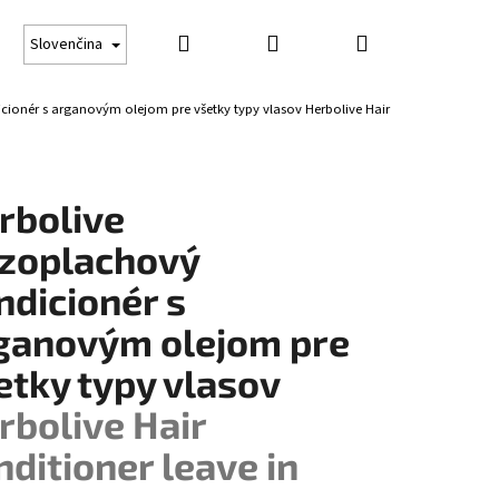
Hľadať
Prihlásenie
Nákupný
Darčekové poukážky
Opaľovanie
Obchodné
Slovenčina
cionér s arganovým olejom pre všetky typy vlasov
Herbolive Hair
košík
rbolive
zoplachový
ndicionér s
ganovým olejom pre
etky typy vlasov
rbolive Hair
nditioner leave in
Nasledujúce