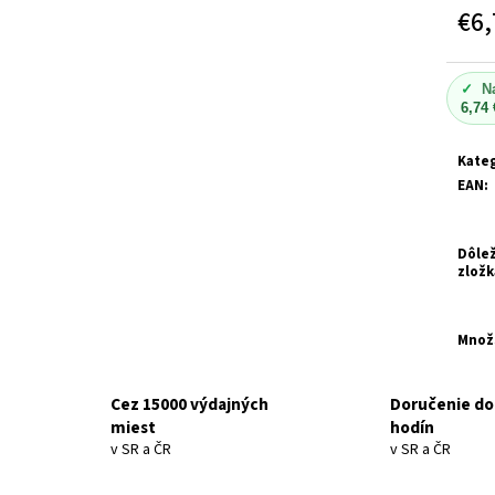
€6,
Jedn
cena:
✓
N
6,74 
Kateg
EAN
:
Dôlež
zložk
Množ
Cez 15000 výdajných
Doručenie do
miest
hodín
v SR a ČR
v SR a ČR