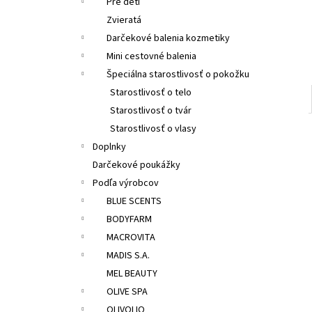
Pre deti
Zvieratá
Darčekové balenia kozmetiky
Mini cestovné balenia
Špeciálna starostlivosť o pokožku
Starostlivosť o telo
Starostlivosť o tvár
Starostlivosť o vlasy
Doplnky
Darčekové poukážky
Podľa výrobcov
BLUE SCENTS
BODYFARM
MACROVITA
MADIS S.A.
MEL BEAUTY
OLIVE SPA
OLIVOLIO