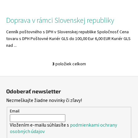
á
j
Doprava v rámci Slovenskej republiky
s
ť
Cenník poštovného s DPH v Slovenskej republike Spoločnosť Cena
?
tovaru s DPH Poštovné Kuriér GLS do 100,00 Eur 6,00 EUR Kuriér GLS
nad ...
3
položiek celkom
O
HĽADAŤ
v
Z
l
á
á
Odoberať newsletter
d
p
O
Nezmeškajte žiadne novinky či zľavy!
a
ä
d
c
t
p
Email
i
o
i
e
r
Vložením e-mailu súhlasíte s
podmienkami ochrany
e
p
osobných údajov
ú
r