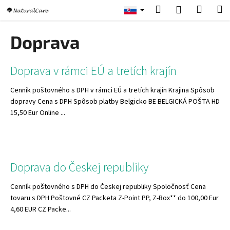
K
Prejsť
Hľadať
Nákup
M
Prihlásenie
na
o
obsah
Späť
Späť
košík
š
Doprava
í
Č
k
V
Doprava v rámci EÚ a tretích krajín
o
ý
p
Cenník poštovného s DPH v rámci EÚ a tretích krajín Krajina Spôsob
p
o
dopravy Cena s DPH Spôsob platby Belgicko BE BELGICKÁ POŠTA HD
i
t
15,50 Eur Online ...
s
r
č
e
l
b
á
u
Doprava do Českej republiky
n
j
k
Cenník poštovného s DPH do Českej republiky Spoločnosť Cena
e
tovaru s DPH Poštovné CZ Packeta Z-Point PP, Z-Box** do 100,00 Eur
o
t
4,60 EUR CZ Packe...
v
e
n