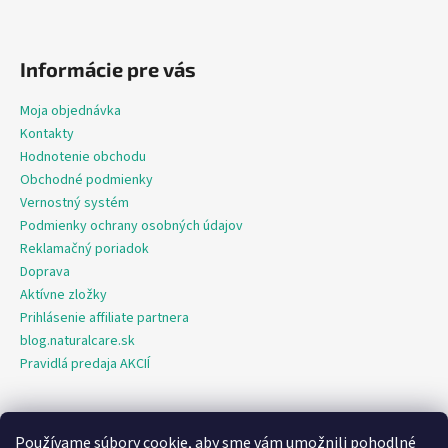
Informácie pre vás
Moja objednávka
Kontakty
Hodnotenie obchodu
Obchodné podmienky
Vernostný systém
Podmienky ochrany osobných údajov
Reklamačný poriadok
Doprava
Aktívne zložky
Prihlásenie affiliate partnera
blog.naturalcare.sk
Pravidlá predaja AKCIÍ
Používame súbory cookie, aby sme vám umožnili pohodlné
O marketing sa nám stará digitálna agentúra Consultee