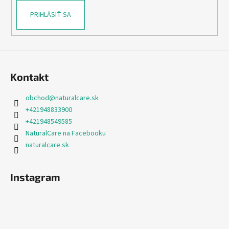
č
v
a
PRIHLÁSIŤ SA
k
m
y
e
v
ý
p
DONKEY
i
MILK
Kontakt
MYDLO
s
DONKEY
u
obchod
@
naturalcare.sk
MILK
SOAP
+421948833900
+421948549585
€5,41
NaturalCare na Facebooku
naturalcare.sk
Instagram