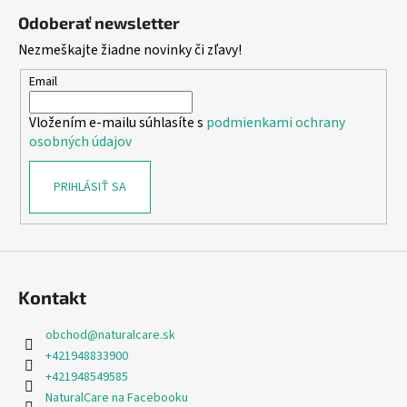
á
á
Odoberať newsletter
p
j
Nezmeškajte žiadne novinky či zľavy!
ä
s
t
Email
ť
i
?
Vložením e-mailu súhlasíte s
podmienkami ochrany
e
osobných údajov
PRIHLÁSIŤ SA
HĽADAŤ
O
Kontakt
d
p
obchod
@
naturalcare.sk
o
+421948833900
r
+421948549585
ú
NaturalCare na Facebooku