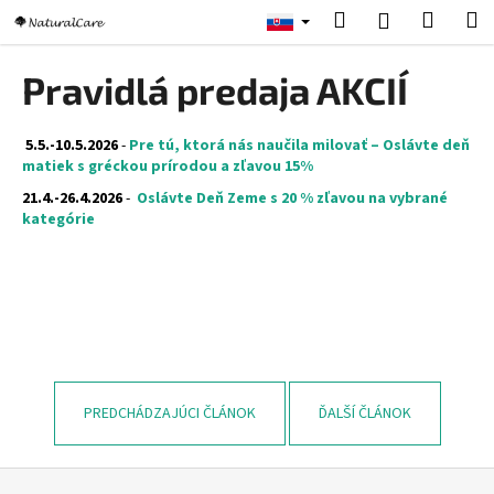
K
Prejsť
Hľadať
Nákup
M
Prihlásenie
na
o
obsah
Späť
Späť
košík
š
Pravidlá predaja AKCIÍ
í
Č
k
o
5.5.-10.5.2026
-
Pre tú, ktorá nás naučila milovať – Oslávte deň
matiek s gréckou prírodou a zľavou 15%
p
21.4.-26.4.2026
-
Oslávte Deň Zeme s 20 % zľavou na vybrané
o
kategórie
t
r
e
b
u
j
e
PREDCHÁDZAJÚCI ČLÁNOK
ĎALŠÍ ČLÁNOK
t
e
Z
n