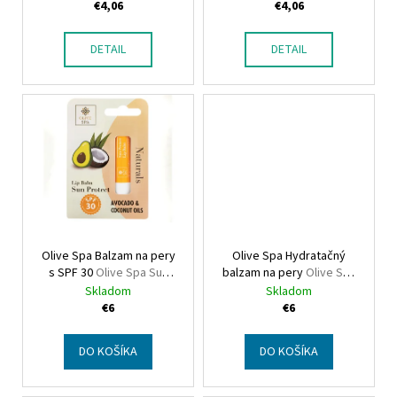
u
grapefruit
€4,06
€4,06
k
t
DETAIL
DETAIL
o
v
Olive Spa Balzam na pery
Olive Spa Hydratačný
s SPF 30
Olive Spa Sun
balzam na pery
Olive Spa
Protect Lip Balm Avocado
Hydrating Lip Balm Shea
Skladom
Skladom
Butter
€6
€6
DO KOŠÍKA
DO KOŠÍKA