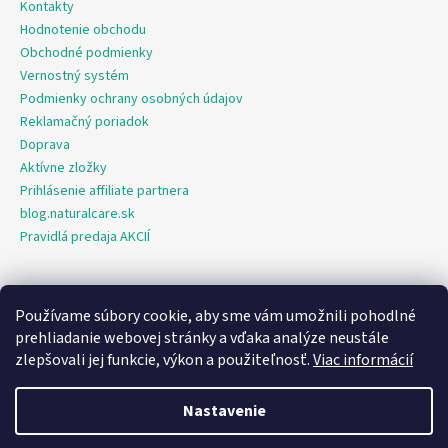
Kontakty
Hodnotenie obchodu
Obchodné podmienky
Vernostný systém
Podmienky ochrany osobných údajov
Reklamačný poriadok
Doprava
Aktívne zložky
Prihlásenie affiliate partnera
blog.naturalcare.sk
Pravidlá predaja AKCIÍ
Používame súbory cookie, aby sme vám umožnili pohodlné
O marketing sa nám stará digitálna agentúra Consultee
prehliadanie webovej stránky a vďaka analýze neustále
zlepšovali jej funkcie, výkon a použiteľnosť.
Viac informácií
Vytvoril Shoptet
Nastavenie
Copyright 2026
NaturalCare.sk
. Všetky práva vyhradené.
Upraviť
nastavenie cookies