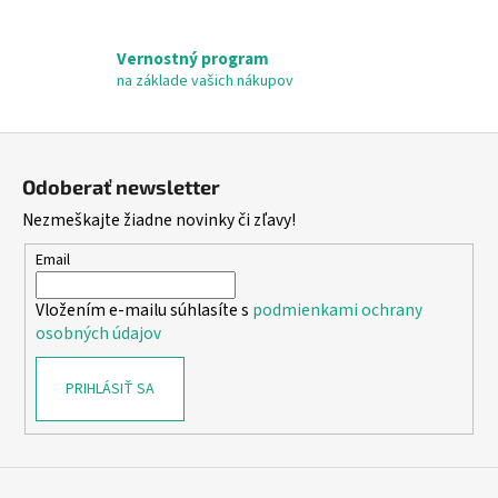
p
i
Vernostný program
s
na základe vašich nákupov
u
Z
á
Odoberať newsletter
p
Nezmeškajte žiadne novinky či zľavy!
ä
t
Email
i
Vložením e-mailu súhlasíte s
podmienkami ochrany
e
osobných údajov
PRIHLÁSIŤ SA