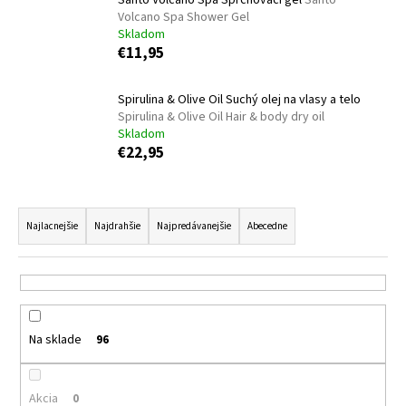
Santo Volcano Spa Sprchovací gél
Santo
č
Volcano Spa Shower Gel
a
Skladom
m
€11,95
e
Spirulina & Olive Oil Suchý olej na vlasy a telo
DONKEY
Spirulina & Olive Oil Hair & body dry oil
MILK
Skladom
HYDRATAČNÝ
€22,95
ŠAMPÓN
DONKEY
MILK
R
HYDRO
SHAMPOO
a
Najlacnejšie
Najdrahšie
Najpredávanejšie
Abecedne
€10,15
d
e
n
i
Na sklade
96
e
p
r
Akcia
0