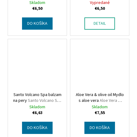
Olive Spa Snail gold soap
Olive Spa Seaweed Scrub
Skladom
Vypredané
Soap
€6,50
€6,50
DO KOŠÍKA
DETAIL
Santo Volcano Spa balzam
Aloe Vera & olive oil Mydlo
na pery
Santo Volcano Spa
s aloe vera
Aloe Vera &
Volcano lip balm
olive oil Aloe vera soap
Skladom
Skladom
€6,63
€7,55
DO KOŠÍKA
DO KOŠÍKA