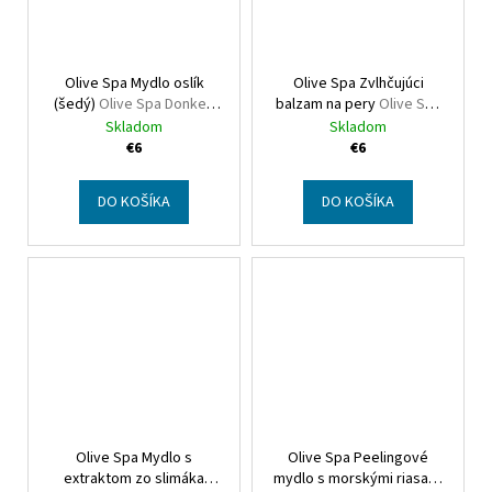
Olive Spa Mydlo oslík
Olive Spa Zvlhčujúci
(šedý)
Olive Spa Donkey
balzam na pery
Olive Spa
shape soap (grey)
Moisturizing Lip Balm Shea
Skladom
Skladom
Butter
€6
€6
DO KOŠÍKA
DO KOŠÍKA
Olive Spa Mydlo s
Olive Spa Peelingové
extraktom zo slimáka
mydlo s morskými riasami