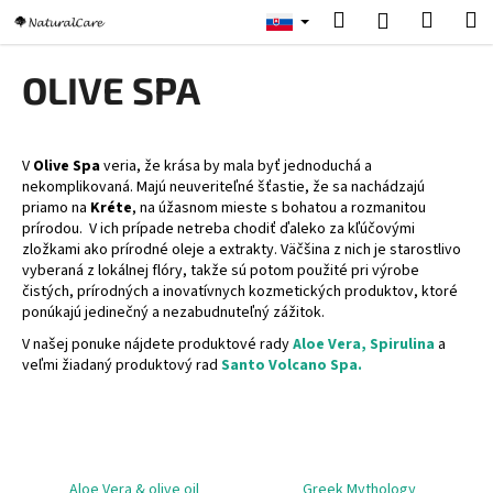
K
Prejsť
Hľadať
Nákup
M
Prihlásenie
na
o
obsah
Späť
Späť
košík
š
OLIVE SPA
í
Č
k
o
V
Olive Spa
veria, že krása by mala byť jednoduchá a
p
nekomplikovaná. Majú neuveriteľné šťastie, že sa nachádzajú
o
priamo na
Kréte
, na úžasnom mieste s bohatou a rozmanitou
prírodou. V ich prípade netreba chodiť ďaleko za kľúčovými
t
zložkami ako prírodné oleje a extrakty. Väčšina z nich je starostlivo
r
vyberaná z lokálnej flóry, takže sú potom použité pri výrobe
e
čistých, prírodných a inovatívnych kozmetických produktov, ktoré
ponúkajú jedinečný a nezabudnuteľný zážitok.
b
V našej ponuke nájdete produktové rady
Aloe Vera,
Spirulina
a
u
veľmi žiadaný produktový rad
Santo Volcano Spa.
j
e
t
e
n
Aloe Vera & olive oil
Greek Mythology