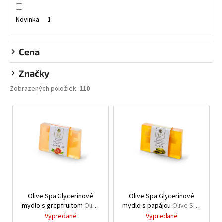
o
d
Novinka
1
u
k
Cena
t
o
Značky
v
Zobrazených položiek:
110
V
ý
p
i
s
p
r
Olive Spa Glycerínové
Olive Spa Glycerínové
o
mydlo s grepfruitom
Olive
mydlo s papájou
Olive Spa
d
Spa Glycerin soap
Glycerin soap papaya
Vypredané
Vypredané