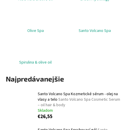
á
j
s
ť
Olive Spa
Santo Volcano Spa
?
Spirulina & olive oil
HĽADAŤ
Najpredávanejšie
O
Santo Volcano Spa Kozmetické sérum - olej na
d
vlasy a telo
Santo Volcano Spa Cosmetic Serum
p
– oil hair & body
Skladom
o
€26,55
r
ú