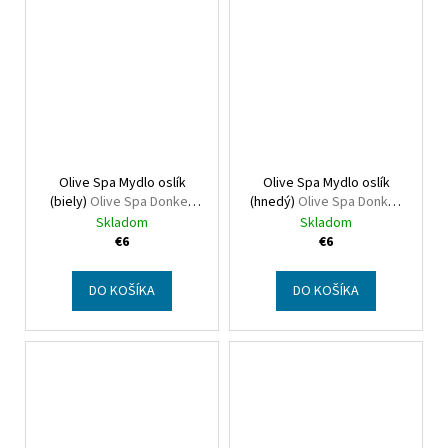
Olive Spa Mydlo oslík
Olive Spa Mydlo oslík
(biely)
Olive Spa Donkey
(hnedý)
Olive Spa Donkey
shape soap (white)
shape soap (brown)
Skladom
Skladom
€6
€6
DO KOŠÍKA
DO KOŠÍKA