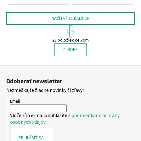
NAČÍTAŤ 11 ĎALŠÍCH
S
1
2
t
O
r
23
položiek celkom
v
á
HORE
l
n
k
á
o
d
Z
v
a
a
á
c
Odoberať newsletter
n
p
i
i
Nezmeškajte žiadne novinky či zľavy!
e
ä
e
p
t
Email
r
i
v
Vložením e-mailu súhlasíte s
podmienkami ochrany
e
k
osobných údajov
y
v
PRIHLÁSIŤ SA