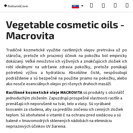
K
Prejsť
Hľadať
Nákup
M
Prihlásenie
na
o
obsah
Späť
Späť
košík
š
Vegetable cosmetic oils -
í
Č
Macrovita
k
o
p
Tradičné kozmetické využitie rastlinných olejov pretrváva už po
o
stáročia, pretože ich priaznivý účinok na pokožku bol empiricky
dokázaný. Veľké množstvo ich výživných a zmäkčujúcich zložiek ich
t
robí ideálnymi na udržanie zdravia pokožky, pretože ponúkajú
r
potrebnú výživu a hydratáciu. Absolútne čisté, nespôsobujú
e
podráždenie a sú bezpečné na použitie priamo na pokožku, alebo
ako nosiče esenciálnych olejov pri rôznych druhoch masáží.
b
Rastlinné kozmetické oleje MACROVITA
sú produkty s obzvlášť
u
jednoduchým zložením. Zapuzdrujú prospešné vlastnosti rastlín a
j
prenášajú ich neporušené na tvár, telo a vlasy. Sú vyrábané
e
lisovaním za studena, aby sa predišlo zničeniu ich cenných zložiek
teplom. Sú obohatené o vitamín E na ochranu pred oxidáciou a sú
t
balené v tmavomodrých sklenených nádobách na elimináciu
e
nepriaznivých účinkov UV žiarenia.
n