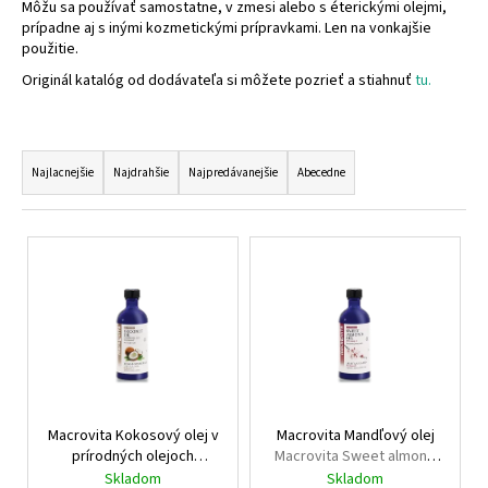
Môžu sa používať samostatne, v zmesi alebo s éterickými olejmi,
á
prípadne aj s inými kozmetickými prípravkami. Len na vonkajšie
použitie.
j
s
Originál katalóg od dodávateľa si môžete pozrieť a stiahnuť
tu.
ť
?
R
a
Najlacnejšie
Najdrahšie
Najpredávanejšie
Abecedne
d
e
V
HĽADAŤ
n
ý
i
p
e
i
p
O
s
r
d
p
p
o
r
o
d
Macrovita Kokosový olej v
Macrovita Mandľový olej
o
r
u
prírodných olejoch
Macrovita Sweet almond
d
ú
Macrovita Coconut oil in
oil
Skladom
Skladom
k