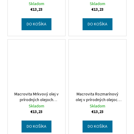
Macrovita Lavender oil in
Skladom
Skladom
natural oils
€13,23
€13,23
DO KOŠÍKA
DO KOŠÍKA
Macrovita Mrkvový olej v
Macrovita Rozmarínový
prírodných olejoch
olej v prírodných olejoch
Macrovita Carrot oil in
Macrovita Rosemary oil in
Skladom
Skladom
natural oils
natural oils
€13,23
€13,23
DO KOŠÍKA
DO KOŠÍKA