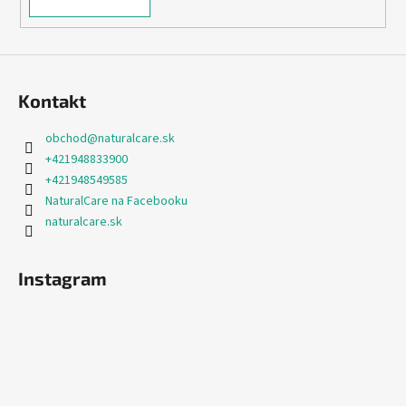
ý
p
i
s
u
Kontakt
obchod
@
naturalcare.sk
+421948833900
+421948549585
NaturalCare na Facebooku
naturalcare.sk
Instagram