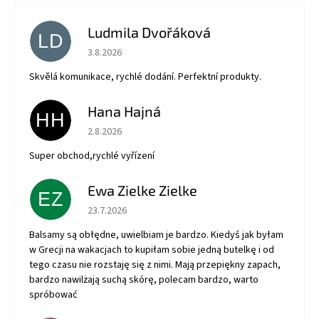
Ludmila Dvořáková
LD
Hodnotenie obchodu je 5 z 5 hviezdičiek.
3.8.2026
Skvělá komunikace, rychlé dodání. Perfektní produkty.
Hana Hajná
HH
Hodnotenie obchodu je 5 z 5 hviezdičiek.
2.8.2026
Super obchod,rychlé vyřízení
Ewa Zielke Zielke
EZ
Hodnotenie obchodu je 5 z 5 hviezdičiek.
23.7.2026
Balsamy są obłędne, uwielbiam je bardzo. Kiedyś jak byłam
w Grecji na wakacjach to kupiłam sobie jedną butelkę i od
tego czasu nie rozstaję się z nimi. Mają przepiękny zapach,
bardzo nawilżają suchą skórę, polecam bardzo, warto
spróbować