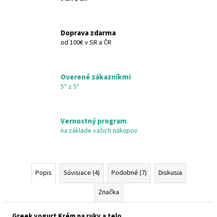
Doprava zdarma
od 100€ v SR a ČR
Overené zákazníkmi
5* z 5*
Vernostný program
na základe vašich nákupov
Popis
Súvisiace (4)
Podobné (7)
Diskusia
Značka
Greek yogurt Krém na ruky a telo