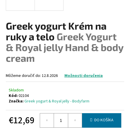
á
j
s
Greek yogurt Krém na
ť
ruky a telo
Greek Yogurt
?
& Royal jelly Hand & body
cream
HĽADAŤ
Môžeme doručiť do:
12.8.2026
Možnosti doručenia
Skladom
O
Kód:
02104
d
Značka:
Greek yogurt & Royal jelly - Bodyfarm
p
o
€12,69
r
DO KOŠÍKA
ú
Jednotková