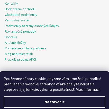
Kontakty
Hodnotenie obchodu
Obchodné podmienky
Vernostný systém
Podmienky ochrany osobných údajov
Reklamačný poriadok
Doprava
Aktívne zložky
Prihlásenie affiliate partnera
blog.naturalcare.sk
Pravidlá predaja AKCIÍ
Používame súbory cookie, aby sme vám umožnili pohodlné
O marketing sa nám stará digitálna agentúra Consultee
prehliadanie webovej stránky a vďaka analýze neustále
zlepšovali jej funkcie, výkon a použiteľnosť.
Viac informácií
Vytvoril Shoptet
Nastavenie
Copyright 2026
NaturalCare.sk
. Všetky práva vyhradené.
Upraviť
nastavenie cookies