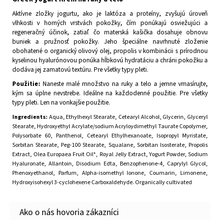
Aktívne zložky jogurtu, ako je laktóza a proteíny, zvyšujú úroveň
vlhkosti v horných vrstvách pokožky, čím ponúkajú osviežujúci a
regeneračný účinok, zatiaľ čo materská kašička dosahuje obnovu
buniek a pružnosť pokožky. Jeho špeciálne navrhnuté zloženie
obohatené o organický olivový olej, propolis v kombinácii s prírodnou
kyselinou hyalurónovou ponúka hĺbkovú hydratáciu a chráni pokožku a
dodáva jej zamatovú textúru. Pre všetky typy pleti.
Použitie:
Naneste malé množstvo na ruky a telo a jemne vmasírujte,
kým sa úplne nevstrebe. Ideálne na každodenné použitie. Pre všetky
typy pleti. Len na vonkajšie použitie.
Ingredients:
Aqua, Ethylhexyl Stearate, Cetearyl Alcohol, Glycerin, Glyceryl
Stearate, Hydroxyethyl Acrylate/sodium Acryloydimethyl Taurate Copolymer,
Polysorbate 60, Panthenol, Cetearyl Ethylhexanoate, Isopropyl Myristate,
Sorbitan Stearate, Peg-100 Stearate, Squalane, Sorbitan Isosterate, Propolis
Extract, Olea Europaea Fruit Oil*, Royal Jelly Extract, Yogurt Powder, Sodium
Hyaluronate, Allantoin, Disodium Edta, Benzophenone-4, Caprylyl Glycol,
Phenoxyethanol, Parfum, Alpha-isomethyl Ionone, Coumarin, Limonene,
Hydroxyisohexyl 3-cyclohexene Carboxaldehyde. Organically cultivated