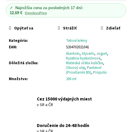
č
cena:
a
✓
Najnižšia cena za posledných 17 dní:
m
12,69 €
OmnibusPrice
e
Opýtať sa
Strážiť
Zdieľať
DONKEY
Kategória
:
Telové krémy
MILK
HYDRATAČNÝ
EAN
:
5204702021041
ŠAMPÓN
Alantoín
,
Glycerín
,
Jogurt
,
DONKEY
Kyselina hyalurónová
,
MILK
Dôležitá zložka
:
Materská včelia kašička
,
HYDRO
Olivový olej
,
Pantenol
SHAMPOO
(Provitamín B5)
,
Propolis
Množstvo
:
200 ml
€10,15
Cez 15000 výdajných miest
v SR a ČR
Doručenie do 24-48 hodín
v SR a ČR