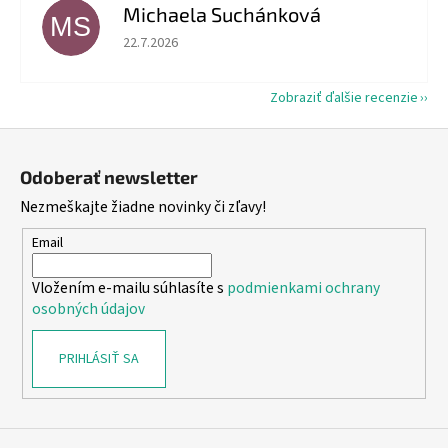
Michaela Suchánková
MS
Hodnotenie obchodu je 5 z 5 hviezdičiek.
22.7.2026
Zobraziť ďalšie recenzie
Z
á
Odoberať newsletter
p
Nezmeškajte žiadne novinky či zľavy!
ä
t
Email
i
Vložením e-mailu súhlasíte s
podmienkami ochrany
e
osobných údajov
PRIHLÁSIŤ SA