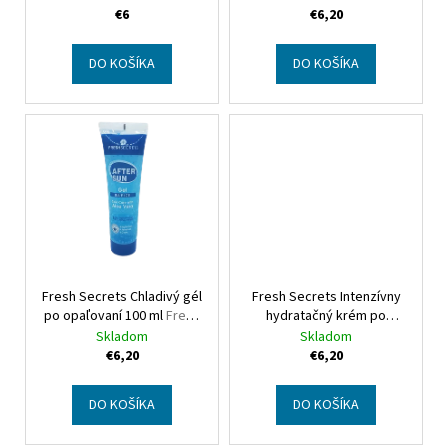
u
Green Relief Gel 100 ml
€6
€6,20
k
t
DO KOŠÍKA
DO KOŠÍKA
o
v
Fresh Secrets Chladivý gél
Fresh Secrets Intenzívny
po opaľovaní 100 ml
Fresh
hydratačný krém po
Secrets After Sun Blue Ice
opaľovaní s aloe vera 90
Skladom
Skladom
Gel 100 ml
ml
Fresh Secrets Intensive
€6,20
€6,20
Moisturizing After Sun
Cream
DO KOŠÍKA
DO KOŠÍKA