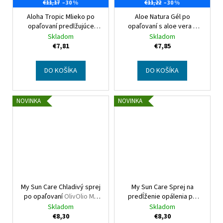
–30 %
–30 %
€11,17
€11,22
Aloha Tropic Mlieko po
Aloe Natura Gél po
opaľovaní predlžujúce
opaľovaní s aloe vera a
opálenie
Aloha Tropic
granátovým jablkom
Aloe
Skladom
Skladom
After Sun Tan Extender
Natura After Sun Gel Aloe
€7,81
€7,85
Lotion
Vera & Pomegranate
DO KOŠÍKA
DO KOŠÍKA
NOVINKA
NOVINKA
My Sun Care Chladivý sprej
My Sun Care Sprej na
po opaľovaní
OlivOlio My
predĺženie opálenia po
Sun Care After Sun Ice
opaľovaní
OlivOlio My Sun
Skladom
Skladom
Cooling Spray
Care After Sun Tan
€8,30
€8,30