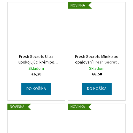
NOVINKA
Fresh Secrets Ultra
Fresh Secrets Mlieko po
upokojujúci krém po
opaľovaní
Fresh Secrets
opaľovaní 90 ml
Fresh
After Sun Lotion
Skladom
Skladom
Secrets Intensive
€6,20
€6,50
Moisturizing After Sun
Cream
DO KOŠÍKA
DO KOŠÍKA
NOVINKA
NOVINKA