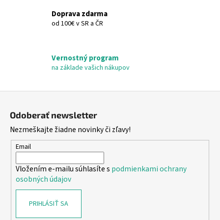
y
Doprava zdarma
v
od 100€ v SR a ČR
ý
p
i
Vernostný program
s
na základe vašich nákupov
u
Z
á
Odoberať newsletter
p
Nezmeškajte žiadne novinky či zľavy!
ä
t
Email
i
Vložením e-mailu súhlasíte s
podmienkami ochrany
e
osobných údajov
PRIHLÁSIŤ SA