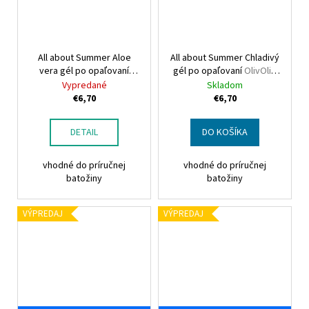
All about Summer Aloe
All about Summer Chladivý
vera gél po opaľovaní
gél po opaľovaní
OlivOlio
OlivOlio All about Summer
All about Summer After
Vypredané
Skladom
AfterBurn Aloe Vera Gel
Burn Ice Gel
€6,70
€6,70
70ml
DETAIL
DO KOŠÍKA
vhodné do príručnej
vhodné do príručnej
batožiny
batožiny
VÝPREDAJ
VÝPREDAJ