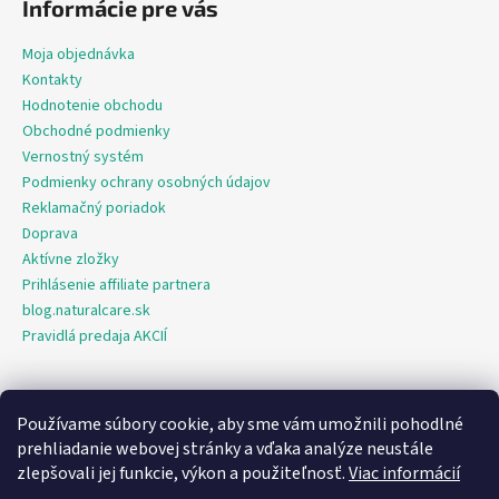
Informácie pre vás
Moja objednávka
Kontakty
Hodnotenie obchodu
Obchodné podmienky
Vernostný systém
Podmienky ochrany osobných údajov
Reklamačný poriadok
Doprava
Aktívne zložky
Prihlásenie affiliate partnera
blog.naturalcare.sk
Pravidlá predaja AKCIÍ
Používame súbory cookie, aby sme vám umožnili pohodlné
O marketing sa nám stará digitálna agentúra Consultee
prehliadanie webovej stránky a vďaka analýze neustále
zlepšovali jej funkcie, výkon a použiteľnosť.
Viac informácií