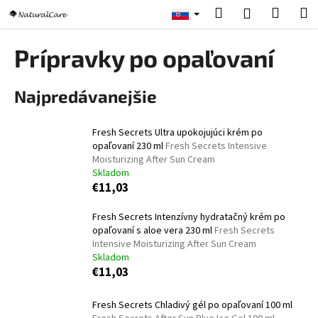
K
Prejsť
Hľadať
Nákup
M
Prihlásenie
na
o
obsah
Späť
Späť
košík
š
Prípravky po opaľovaní
í
Č
k
Najpredávanejšie
o
p
o
Fresh Secrets Ultra upokojujúci krém po
opaľovaní 230 ml
Fresh Secrets Intensive
t
Moisturizing After Sun Cream
r
Skladom
e
€11,03
b
Fresh Secrets Intenzívny hydratačný krém po
u
opaľovaní s aloe vera 230 ml
Fresh Secrets
j
Intensive Moisturizing After Sun Cream
Skladom
e
€11,03
t
e
Fresh Secrets Chladivý gél po opaľovaní 100 ml
n