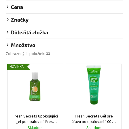
č
o
Cena
a
v
m
Značky
e
Dôležitá zložka
SANTO
VOLCANO
Množstvo
SPA
SPRCHOVACÍ
Zobrazených položiek:
33
GÉL
SANTO
V
VOLCANO
NOVINKA
SPA
ý
SHOWER
p
GEL
i
€11,95
s
p
r
Fresh Secrets Upokojujúci
Fresh Secrets Gél pre
o
gél po opaľovaní
Fresh
úľavu po opaľovaní 100 ml
d
Secrets After Sun Aloe Gel
Fresh Secrets After Sun
Skladom
Skladom