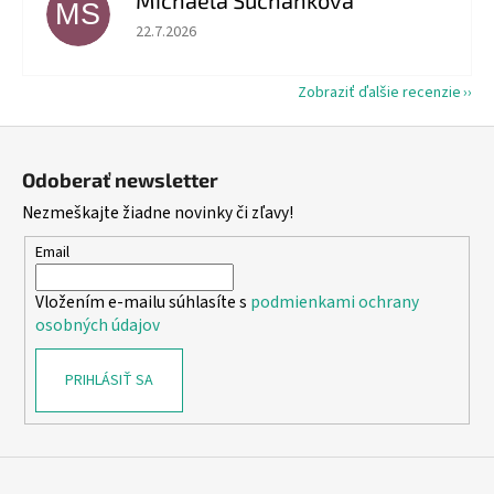
Michaela Suchánková
MS
Hodnotenie obchodu je 5 z 5 hviezdičiek.
22.7.2026
Zobraziť ďalšie recenzie
Z
á
Odoberať newsletter
p
Nezmeškajte žiadne novinky či zľavy!
ä
t
Email
i
Vložením e-mailu súhlasíte s
podmienkami ochrany
e
osobných údajov
PRIHLÁSIŤ SA