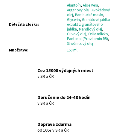
č
Alantoín
,
Aloe Vera
,
a
Arganový olej
,
Avokádový
m
olej
,
Bambucké maslo
,
Glycerín
,
Granátové jablko -
e
Dôležitá zložka
:
extrakt z granátového
jablka
,
Mandľový olej
,
Olivový olej
,
Oslie mlieko
,
DONKEY
Pantenol (Provitamín B5)
,
MILK
Slnečnicový olej
HYDRATAČNÝ
Množstvo
:
150 ml
ŠAMPÓN
DONKEY
MILK
HYDRO
Cez 15000 výdajných miest
SHAMPOO
v SR a ČR
€10,15
Doručenie do 24-48 hodín
v SR a ČR
Doprava zdarma
od 100€ v SR a ČR