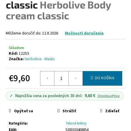
classic
Herbolive Body
á
cream classic
j
s
ť
Môžeme doručiť do:
12.8.2026
Možnosti doručenia
?
Skladom
Kód:
12253
Značka:
Herbolive - Madis
HĽADAŤ
€9,60
DO KOŠÍKA
Jednotková
cena:
O
✓
Najnižšia cena za posledných 30 dní:
9,60 €
OmnibusPrice
d
p
Opýtať sa
Strážiť
Zdieľať
o
r
Kategória
:
Telové krémy
ú
EAN
:
5200310408854