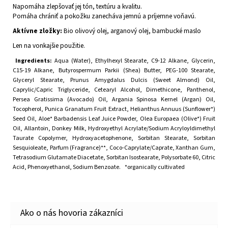
Napomáha zlepšovať jej tón, textúru a kvalitu.
Pomáha chrániť a pokožku zanecháva jemnú a príjemne voňavú.
Aktívne zložky:
Bio olivový olej, arganový olej, bambucké maslo
Len na vonkajšie použitie.
Ingredients:
Aqua (Water), Ethylhexyl Stearate, C9-12 Alkane, Glycerin,
C15-19 Alkane, Butyrospermum Parkii (Shea) Butter, PEG-100 Stearate,
Glyceryl Stearate, Prunus Amygdalus Dulcis (Sweet Almond) Oil,
Caprylic/Capric Triglyceride, Cetearyl Alcohol, Dimethicone, Panthenol,
Persea Gratissima (Avocado) Oil, Argania Spinosa Kernel (Argan) Oil,
Tocopherol, Punica Granatum Fruit Extract, Helianthus Annuus (Sunflower*)
Seed Oil, Aloe* Barbadensis Leaf Juice Powder, Olea Europaea (Olive*) Fruit
Oil, Allantoin, Donkey Milk, Hydroxyethyl Acrylate/Sodium Acryloyldimethyl
Taurate Copolymer, Hydroxyacetophenone, Sorbitan Stearate, Sorbitan
Sesquioleate, Parfum (Fragrance)**, Coco-Caprylate/Caprate, Xanthan Gum,
Tetrasodium Glutamate Diacetate, Sorbitan Isostearate, Polysorbate 60, Citric
Acid, Phenoxyethanol, Sodium Benzoate.
*organically cultivated