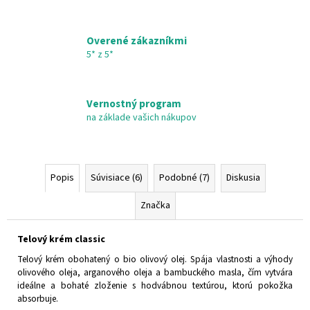
Overené zákazníkmi
5* z 5*
Vernostný program
na základe vašich nákupov
Popis
Súvisiace (6)
Podobné (7)
Diskusia
Značka
Telový krém classic
Telový krém obohatený o bio olivový olej. Spája vlastnosti a výhody
olivového oleja, arganového oleja a bambuckého masla, čím vytvára
ideálne a bohaté zloženie s hodvábnou textúrou, ktorú pokožka
absorbuje.