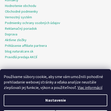
Kontakty
Hodnotenie obchodu
Obchodné podmienky
Vernostný systém
Podmienky ochrany osobných údajov
Reklamačný poriadok
Doprava
Aktívne zložky
Prihlásenie affiliate partnera
blog.naturalcare.sk
Pravidlá predaja AKCIÍ
Používame súbory cookie, aby sme vám umožnili pohodlné
O marketing sa nám stará digitálna agentúra Consultee
prehliadanie webovej stránky a vďaka analýze neustále
zlepšovali jej funkcie, výkon a použiteľnosť.
Viac informácií
Vytvoril Shoptet
Nastavenie
Copyright 2026
NaturalCare.sk
. Všetky práva vyhradené.
Upraviť
nastavenie cookies