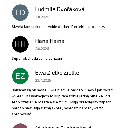
Ludmila Dvořáková
LD
Hodnotenie obchodu je 5 z 5 hviezdičiek.
3.8.2026
Skvělá komunikace, rychlé dodání. Perfektní produkty.
Hana Hajná
HH
Hodnotenie obchodu je 5 z 5 hviezdičiek.
2.8.2026
Super obchod,rychlé vyřízení
Ewa Zielke Zielke
EZ
Hodnotenie obchodu je 5 z 5 hviezdičiek.
23.7.2026
Balsamy są obłędne, uwielbiam je bardzo. Kiedyś jak byłam
w Grecji na wakacjach to kupiłam sobie jedną butelkę i od
tego czasu nie rozstaję się z nimi. Mają przepiękny zapach,
bardzo nawilżają suchą skórę, polecam bardzo, warto
spróbować