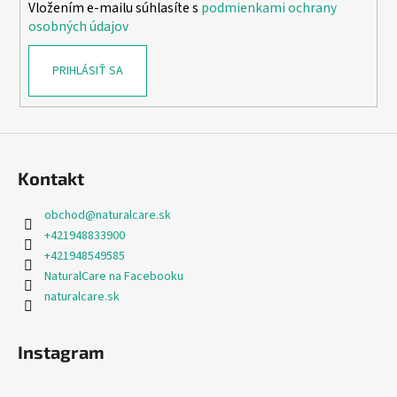
Vložením e-mailu súhlasíte s
podmienkami ochrany
e
osobných údajov
PRIHLÁSIŤ SA
Kontakt
obchod
@
naturalcare.sk
+421948833900
+421948549585
NaturalCare na Facebooku
naturalcare.sk
Instagram