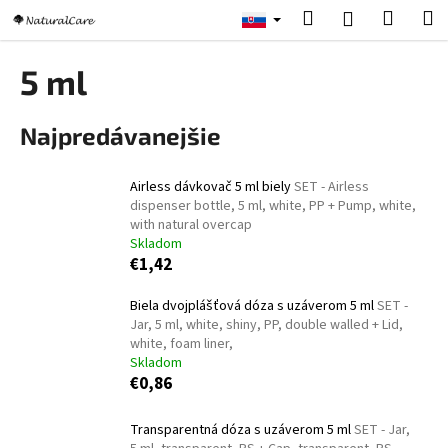
K
Prejsť
Hľadať
Nákup
M
Prihlásenie
na
o
obsah
Späť
Späť
košík
š
5 ml
í
Č
k
Najpredávanejšie
o
p
o
Airless dávkovač 5 ml biely
SET - Airless
dispenser bottle, 5 ml, white, PP + Pump, white,
t
with natural overcap
r
Skladom
e
€1,42
b
Biela dvojplášťová dóza s uzáverom 5 ml
SET -
u
Jar, 5 ml, white, shiny, PP, double walled + Lid,
j
white, foam liner,
Skladom
e
€0,86
t
e
Transparentná dóza s uzáverom 5 ml
SET - Jar,
n