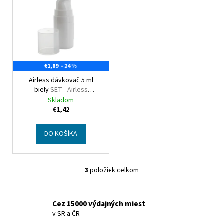
PIPETTE,
GLASS,
WITH
BLACK
CAP
€1,49
Pôvodne:
€1,98
€1,89
–24 %
Airless dávkovač 5 ml
biely
SET - Airless
dispenser bottle, 5 ml,
Skladom
white, PP + Pump, white,
€1,42
with natural overcap
DO KOŠÍKA
3
položiek celkom
O
v
l
Cez 15000 výdajných miest
á
v SR a ČR
d