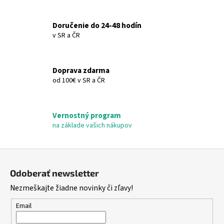
a
c
Doručenie do 24-48 hodín
i
v SR a ČR
e
p
r
Doprava zdarma
v
od 100€ v SR a ČR
k
y
v
Vernostný program
ý
na základe vašich nákupov
p
i
s
Z
u
á
Odoberať newsletter
p
Nezmeškajte žiadne novinky či zľavy!
ä
t
Email
i