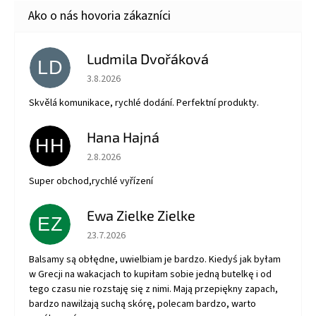
Ludmila Dvořáková
LD
Hodnotenie obchodu je 5 z 5 hviezdičiek.
3.8.2026
Skvělá komunikace, rychlé dodání. Perfektní produkty.
Hana Hajná
HH
Hodnotenie obchodu je 5 z 5 hviezdičiek.
2.8.2026
Super obchod,rychlé vyřízení
Ewa Zielke Zielke
EZ
Hodnotenie obchodu je 5 z 5 hviezdičiek.
23.7.2026
Balsamy są obłędne, uwielbiam je bardzo. Kiedyś jak byłam
w Grecji na wakacjach to kupiłam sobie jedną butelkę i od
tego czasu nie rozstaję się z nimi. Mają przepiękny zapach,
bardzo nawilżają suchą skórę, polecam bardzo, warto