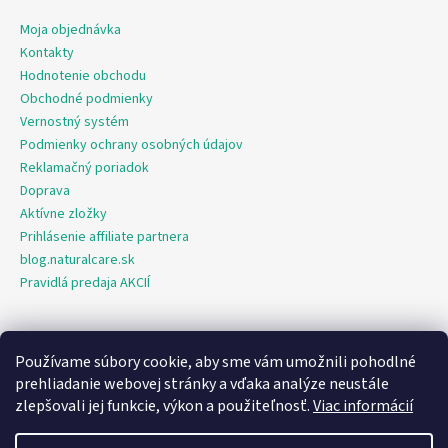
Moja objednávka
Kontakty
Hodnotenie obchodu
Obchodné podmienky
Vernostný systém
Podmienky ochrany osobných údajov
Reklamačný poriadok
Doprava
Aktívne zložky
Prihlásenie affiliate partnera
blog.naturalcare.sk
Pravidlá predaja AKCIÍ
Používame súbory cookie, aby sme vám umožnili pohodlné
O marketing sa nám stará digitálna agentúra Consultee
prehliadanie webovej stránky a vďaka analýze neustále
zlepšovali jej funkcie, výkon a použiteľnosť.
Viac informácií
Vytvoril Shoptet