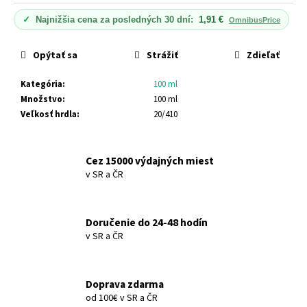
č
Jednotková
cena:
a
✓
Najnižšia cena za posledných 30 dní:
1,91 €
OmnibusPrice
m
e
Opýtať sa
Strážiť
Zdieľať
Kategória
:
100 ml
SANTO
VOLCANO
Množstvo
:
100 ml
SPA
Veľkosť hrdla
:
20/410
KOZMETICKÉ
SÉRUM
-
OLEJ
Cez 15000 výdajných miest
NA
v SR a ČR
VLASY
A
TELO
SANTO
Doručenie do 24-48 hodín
VOLCANO
v SR a ČR
SPA
COSMETIC
SERUM
–
Doprava zdarma
OIL
HAIR
od 100€ v SR a ČR