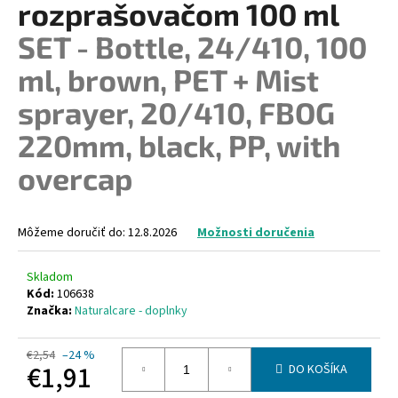
rozprašovačom 100 ml
á
SET - Bottle, 24/410, 100
j
s
ml, brown, PET + Mist
ť
sprayer, 20/410, FBOG
?
220mm, black, PP, with
overcap
HĽADAŤ
Môžeme doručiť do:
12.8.2026
Možnosti doručenia
Skladom
O
Kód:
106638
d
Značka:
Naturalcare - doplnky
p
o
€2,54
–24 %
r
€1,91
DO KOŠÍKA
ú