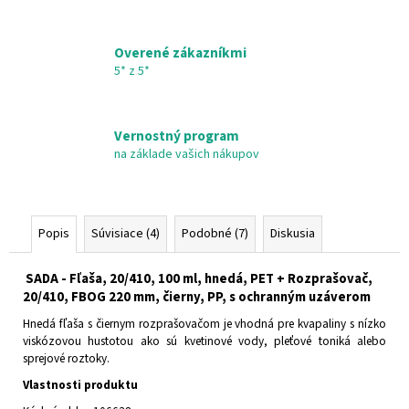
&
BODY
€26,55
Overené zákazníkmi
5* z 5*
Vernostný program
na základe vašich nákupov
Popis
Súvisiace (4)
Podobné (7)
Diskusia
SADA - Fľaša, 20/410, 100 ml, hnedá, PET + Rozprašovač,
20/410, FBOG 220 mm, čierny, PP, s ochranným uzáverom
Hnedá fľaša s čiernym rozprašovačom je vhodná pre kvapaliny s nízko
viskózovou hustotou ako sú kvetinové vody, pleťové toniká alebo
sprejové roztoky.
Vlastnosti produktu