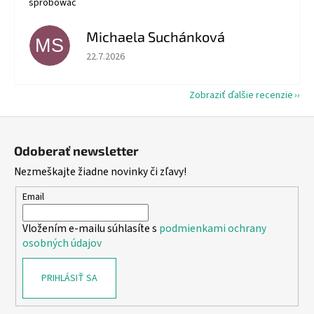
spróbować
Michaela Suchánková
MS
Hodnotenie obchodu je 5 z 5 hviezdičiek.
22.7.2026
Zobraziť ďalšie recenzie
Z
á
Odoberať newsletter
p
Nezmeškajte žiadne novinky či zľavy!
ä
t
Email
i
Vložením e-mailu súhlasíte s
podmienkami ochrany
e
osobných údajov
PRIHLÁSIŤ SA