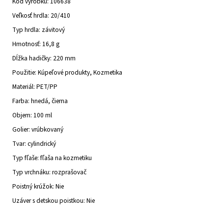
Kód výrobku: 106638
Veľkosť hrdla: 20/410
Typ hrdla: závitový
Hmotnosť: 16,8 g
Dĺžka hadičky: 220 mm
Použitie: Kúpeľové produkty, Kozmetika
Materiál: PET/PP
Farba: hnedá, čierna
Objem: 100 ml
Golier: vrúbkovaný
Tvar: cylindrický
Typ fľaše: fľaša na kozmetiku
Typ vrchnáku: rozprašovač
Poistný krúžok: Nie
Uzáver s detskou poistkou: Nie