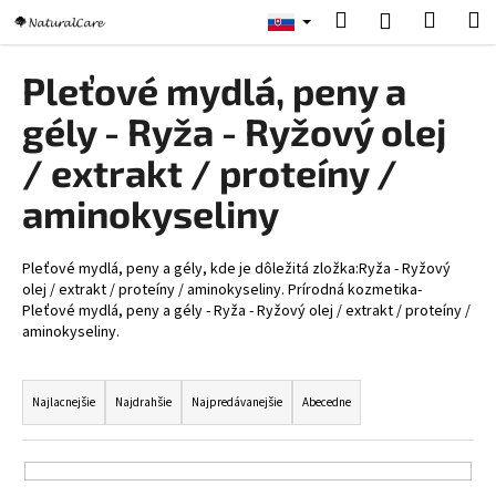
K
Prejsť
Hľadať
Nákup
M
Prihlásenie
na
o
obsah
Späť
Späť
košík
š
Pleťové mydlá, peny a
í
Č
gély - Ryža - Ryžový olej
k
o
/ extrakt / proteíny /
p
aminokyseliny
o
t
r
Pleťové mydlá, peny a gély, kde je dôležitá zložka:Ryža - Ryžový
e
olej / extrakt / proteíny / aminokyseliny. Prírodná kozmetika-
Pleťové mydlá, peny a gély - Ryža - Ryžový olej / extrakt / proteíny /
b
aminokyseliny.
u
R
j
a
e
Najlacnejšie
Najdrahšie
Najpredávanejšie
Abecedne
d
t
e
e
n
n