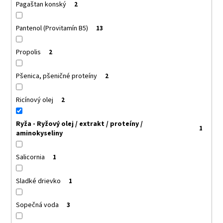
Pagaštan konský
2
Pantenol (Provitamín B5)
13
Propolis
2
Pšenica, pšeničné proteíny
2
Ricínový olej
2
Ryža - Ryžový olej / extrakt / proteíny /
1
aminokyseliny
Salicornia
1
Sladké drievko
1
Sopečná voda
3