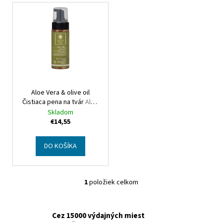
V
ý
p
i
s
p
r
Aloe Vera & olive oil
o
Čistiaca pena na tvár
Aloe
d
Vera & olive oil Face
Skladom
u
cleansing foam
€14,55
k
t
DO KOŠÍKA
o
v
1
položiek celkom
O
v
l
Cez 15000 výdajných miest
á