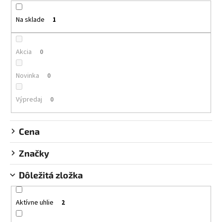
i
á
Na sklade
1
e
j
p
s
r
ť
Akcia
0
o
?
d
Novinka
0
u
k
Výpredaj
0
t
HĽADAŤ
o
Cena
v
Značky
O
d
Dôležitá zložka
p
o
r
Aktívne uhlie
2
ú