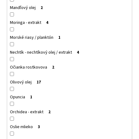
Mandľový olej
2
Moringa - extrakt
4
Morské riasy / planktón
1
Nechtík - nechtíkový olej / extrakt
4
Očianka rostkovova
2
Olivový olej
17
Opuncia
1
Orchidea - extrakt
2
Oslie mlieko
3