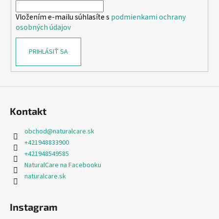
i
Vložením e-mailu súhlasíte s
podmienkami ochrany
e
osobných údajov
PRIHLÁSIŤ SA
Kontakt
obchod
@
naturalcare.sk
+421948833900
+421948549585
NaturalCare na Facebooku
naturalcare.sk
Instagram