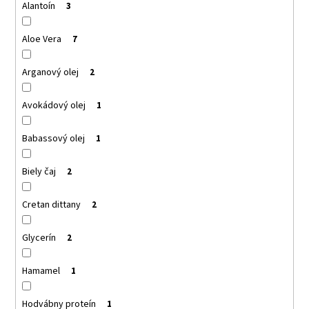
č
Alantoín
3
a
m
Aloe Vera
7
e
Arganový olej
2
SANTO
VOLCANO
Avokádový olej
1
SPA
SPRCHOVACÍ
GÉL
Babassový olej
1
SANTO
VOLCANO
SPA
Biely čaj
2
SHOWER
GEL
Cretan dittany
2
€11,95
Glycerín
2
Hamamel
1
Hodvábny proteín
1