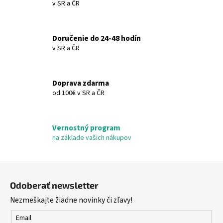
v SR a ČR
d
a
c
Doručenie do 24-48 hodín
i
v SR a ČR
e
p
r
Doprava zdarma
v
od 100€ v SR a ČR
k
y
v
Vernostný program
ý
na základe vašich nákupov
p
i
s
Z
u
á
Odoberať newsletter
p
Nezmeškajte žiadne novinky či zľavy!
ä
t
Email