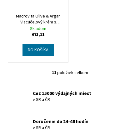
Macrovita Olive & Argan
Viacúčelový krém s
kyselinou hyalurónovou
Skladom
Olive & Argan Multi-
€73,11
effective hyaluronic cream
Pollution & Age Defense
DO KOŠÍKA
11
položiek celkom
O
v
l
Cez 15000 výdajných miest
á
v SR a ČR
d
a
c
Doručenie do 24-48 hodín
i
v SR a ČR
e
p