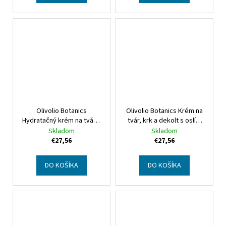
Olivolio Botanics
Olivolio Botanics Krém na
Hydratačný krém na tvár s
tvár, krk a dekolt s oslím
oslím mliekom
Botanics
mliekom
Botanics Donkey
Skladom
Skladom
Donkey Milk Hydrating
Milk Face - Neck &
€27,56
€27,56
Face Cream
Decollete Cream
DO KOŠÍKA
DO KOŠÍKA