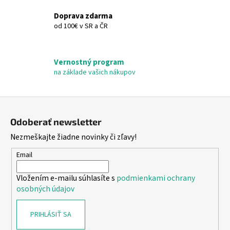
r
Doprava zdarma
v
od 100€ v SR a ČR
k
y
v
Vernostný program
ý
na základe vašich nákupov
p
i
s
Z
u
á
Odoberať newsletter
p
Nezmeškajte žiadne novinky či zľavy!
ä
t
Email
i
Vložením e-mailu súhlasíte s
podmienkami ochrany
e
osobných údajov
PRIHLÁSIŤ SA