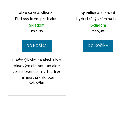
Aloe Vera & olive oil
Spirulina & Olive Oil
Pleťový krém proti akné
Hydratačný krém na tvár
Aloe Vera & olive oil Acne
Spirulina & Olive Oil
Skladom
Skladom
prone skin face cream
Moisturising face cream
€32,95
€35,35
DO KOŠÍKA
DO KOŠÍKA
Pleťový krém na akné s bio
olivovým olejom, bio aloe
vera a esenciami z tea tree
na mastnú / aknózu
pokožku.