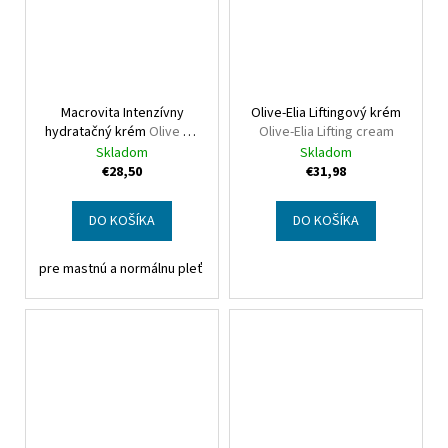
Macrovita Intenzívny
Olive-Elia Liftingový krém
hydratačný krém
Olive Oil
Olive-Elia Lifting cream
Rich hydrating cream
Skladom
Skladom
€28,50
€31,98
DO KOŠÍKA
DO KOŠÍKA
pre mastnú a normálnu pleť