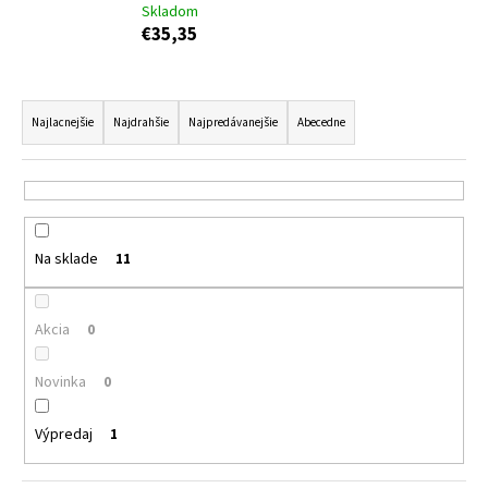
Skladom
á
€35,35
j
s
R
ť
a
Najlacnejšie
Najdrahšie
Najpredávanejšie
Abecedne
?
d
e
n
i
HĽADAŤ
Na sklade
11
e
p
r
Akcia
0
O
o
d
d
Novinka
0
p
u
o
k
Výpredaj
1
r
t
ú