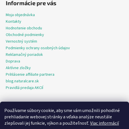
Informácie pre vás
Moja objednávka
Kontakty
Hodnotenie obchodu
Obchodné podmienky
Vernostný systém
Podmienky ochrany osobných údajov
Reklamačný poriadok
Doprava
Aktívne zložky
Prihlásenie affiliate partnera
blog.naturalcare.sk
Pravidlá predaja AKCIÍ
Používame súbory cookie, aby sme vám umožnili pohodlné
O marketing sa nám stará digitálna agentúra Consultee
prehliadanie webovej stránky a vďaka analýze neustále
zlepšovali jej funkcie, výkon a použiteľnosť.
Viac informácií