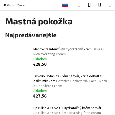
K
Prejsť
Hľadať
Nákup
M
Prihlásenie
na
o
obsah
Späť
Späť
košík
š
Mastná pokožka
í
Č
k
Najpredávanejšie
o
p
o
Macrovita Intenzívny hydratačný krém
Olive Oil
t
Rich hydrating cream
Skladom
r
€28,50
e
b
Olivolio Botanics Krém na tvár, krk a dekolt s
u
oslím mliekom
Botanics Donkey Milk Face - Neck
& Decollete Cream
j
Skladom
e
€27,56
t
e
Spirulina & Olive Oil Hydratačný krém na tvár
Spirulina & Olive Oil Moisturising face cream
n