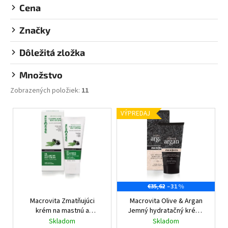
č
o
Cena
a
v
m
Značky
e
Dôležitá zložka
DONKEY
MILK
Množstvo
HYDRATAČNÝ
ŠAMPÓN
Zobrazených položiek:
11
DONKEY
MILK
V
VÝPREDAJ
HYDRO
ý
SHAMPOO
p
€10,15
i
s
p
–31 %
€35,62
r
Macrovita Zmatňujúci
Macrovita Olive & Argan
o
krém na mastnú a
Jemný hydratačný krém -
d
problémovú pokožku
1/2027
Olive & Argan Anti-
Skladom
Skladom