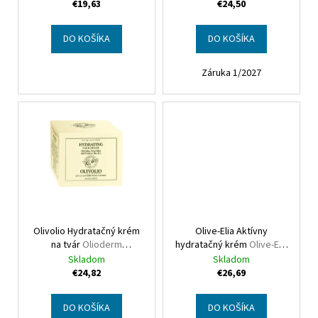
u
Olive oil Oil balancing mat
Pollution moisturizing fine
€19,63
€24,50
cream - oily & problematic
city cream
k
skin
t
DO KOŠÍKA
DO KOŠÍKA
o
Záruka 1/2027
v
Olivolio Hydratačný krém
Olive-Elia Aktívny
na tvár
Olioderm
hydratačný krém
Olive-Elia
Hydrating Face Cream
Hydro-active cream
Skladom
Skladom
€24,82
€26,69
DO KOŠÍKA
DO KOŠÍKA