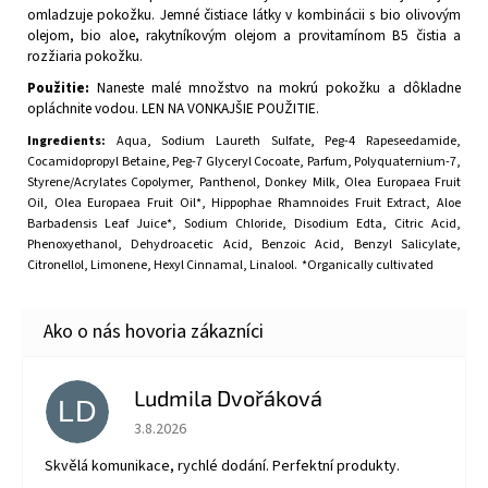
omladzuje pokožku. Jemné čistiace látky v kombinácii s bio olivovým
olejom, bio aloe, rakytníkovým olejom a provitamínom B5 čistia a
rozžiaria pokožku.
Použitie:
Naneste malé množstvo na mokrú pokožku a dôkladne
opláchnite vodou. LEN NA VONKAJŠIE POUŽITIE.
Ingredients:
Aqua, Sodium Laureth Sulfate, Peg-4 Rapeseedamide,
Cocamidopropyl Betaine, Peg-7 Glyceryl Cocoate, Parfum, Polyquaternium-7,
Styrene/Acrylates Copolymer, Panthenol, Donkey Milk, Olea Europaea Fruit
Oil, Olea Europaea Fruit Oil*, Hippophae Rhamnoides Fruit Extract, Aloe
Barbadensis Leaf Juice*, Sodium Chloride, Disodium Edta, Citric Acid,
Phenoxyethanol, Dehydroacetic Acid, Benzoic Acid, Benzyl Salicylate,
Citronellol, Limonene, Hexyl Cinnamal, Linalool. *Organically cultivated
Ludmila Dvořáková
LD
Hodnotenie obchodu je 5 z 5 hviezdičiek.
3.8.2026
Skvělá komunikace, rychlé dodání. Perfektní produkty.