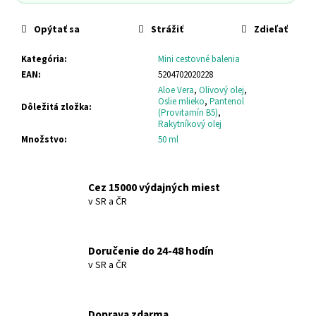
č
a
Opýtať sa
Strážiť
Zdieľať
m
e
Kategória
:
Mini cestovné balenia
EAN
:
5204702020228
SANTO
Aloe Vera
,
Olivový olej
,
VOLCANO
Oslie mlieko
,
Pantenol
Dôležitá zložka
:
SPA
(Provitamín B5)
,
Rakytníkový olej
SPRCHOVACÍ
GÉL
Množstvo
:
50 ml
SANTO
VOLCANO
SPA
SHOWER
Cez 15000 výdajných miest
GEL
v SR a ČR
€11,95
Doručenie do 24-48 hodín
v SR a ČR
Doprava zdarma