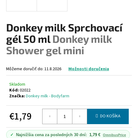
á
j
s
Donkey milk Sprchovací
ť
gél 50 ml
Donkey milk
?
Shower gel mini
Môžeme doručiť do:
11.8.2026
Možnosti doručenia
HĽADAŤ
Skladom
Kód:
02022
Značka:
Donkey milk - Bodyfarm
O
d
p
€1,79
DO KOŠÍKA
o
Jednotková
r
cena:
ú
✓
Najnižšia cena za posledných 30 dní:
1,79 €
OmnibusPrice