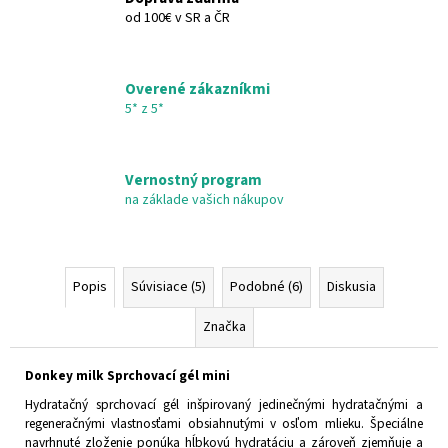
od 100€ v SR a ČR
Overené zákazníkmi
5* z 5*
Vernostný program
na základe vašich nákupov
Popis
Súvisiace (5)
Podobné (6)
Diskusia
Značka
Donkey milk Sprchovací gél mini
Hydratačný sprchovací gél inšpirovaný jedinečnými hydratačnými a
regeneračnými vlastnosťami obsiahnutými v osľom mlieku. Špeciálne
navrhnuté zloženie ponúka hĺbkovú hydratáciu a zároveň zjemňuje a