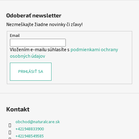
Z
á
Odoberať newsletter
p
Nezmeškajte žiadne novinky či zľavy!
ä
t
Email
i
Vložením e-mailu súhlasíte s
podmienkami ochrany
e
osobných údajov
PRIHLÁSIŤ SA
Kontakt
obchod
@
naturalcare.sk
+421948833900
+421948549585