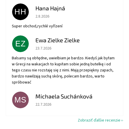
Hana Hajná
HH
Hodnotenie obchodu je 5 z 5 hviezdičiek.
2.8.2026
Super obchod,rychlé vyřízení
Ewa Zielke Zielke
EZ
Hodnotenie obchodu je 5 z 5 hviezdičiek.
23.7.2026
Balsamy są obłędne, uwielbiam je bardzo. Kiedyś jak byłam
w Grecji na wakacjach to kupiłam sobie jedną butelkę i od
tego czasu nie rozstaję się z nimi. Mają przepiękny zapach,
bardzo nawilżają suchą skórę, polecam bardzo, warto
spróbować
Michaela Suchánková
MS
Hodnotenie obchodu je 5 z 5 hviezdičiek.
22.7.2026
Zobraziť ďalšie recenzie