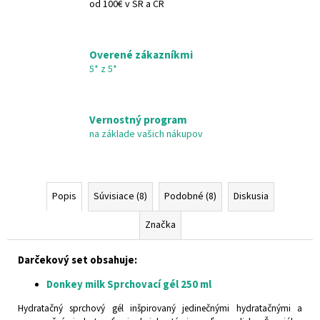
od 100€ v SR a ČR
Overené zákazníkmi
5* z 5*
Vernostný program
na základe vašich nákupov
Popis
Súvisiace (8)
Podobné (8)
Diskusia
Značka
Darčekový set obsahuje:
Donkey milk Sprchovací gél 250 ml
Hydratačný sprchový gél inšpirovaný jedinečnými hydratačnými a