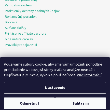
Vernostný systém
Podmienky ochrany osobných údajov
Reklamačný poriadok
Doprava
Aktívne zložky
Prihlásenie affiliate partnera
blog.naturalcare.sk
Pravidlá predaja AKCIÍ
Používame súbory cookie, aby sme vám umožnili pohodlné
O marketing sa nám stará digitálna agentúra Consultee
prehliadanie webovej stránky a vďaka analýze neustále
zlepšovali jej funkcie, výkon a použiteľnosť.
Viac informácií
Vytvoril Shoptet
Nastavenie
Copyright 2026
NaturalCare.sk
. Všetky práva vyhradené.
Upraviť
nastavenie cookies
Odmietnuť
Súhlasím
💬
Chat
✓ Ceny sú monitorované v súlade s EU Omnibus smernicou.