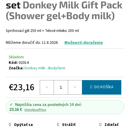
set
Donkey Milk Gift Pack
á
(Shower gel+Body milk)
j
s
ť
Sprchovací gél 250 ml + Telové mlieko 200 ml
?
Môžeme doručiť do:
11.8.2026
Možnosti doručenia
Skladom
Kód:
02014
HĽADAŤ
Značka:
Donkey milk - Bodyfarm
€23,16
DO KOŠÍKA
O
Jednotková
d
cena:
p
✓
Najnižšia cena za posledných 14 dní:
23,16 €
OmnibusPrice
o
r
ú
Opýtať sa
Strážiť
Zdieľať