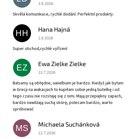
Hodnotenie obchodu je 5 z 5 hviezdičiek.
3.8.2026
Skvělá komunikace, rychlé dodání. Perfektní produkty.
Hana Hajná
HH
Hodnotenie obchodu je 5 z 5 hviezdičiek.
2.8.2026
Super obchod,rychlé vyřízení
Ewa Zielke Zielke
EZ
Hodnotenie obchodu je 5 z 5 hviezdičiek.
23.7.2026
Balsamy są obłędne, uwielbiam je bardzo. Kiedyś jak byłam
w Grecji na wakacjach to kupiłam sobie jedną butelkę i od
tego czasu nie rozstaję się z nimi. Mają przepiękny zapach,
bardzo nawilżają suchą skórę, polecam bardzo, warto
spróbować
Michaela Suchánková
MS
Hodnotenie obchodu je 5 z 5 hviezdičiek.
22.7.2026