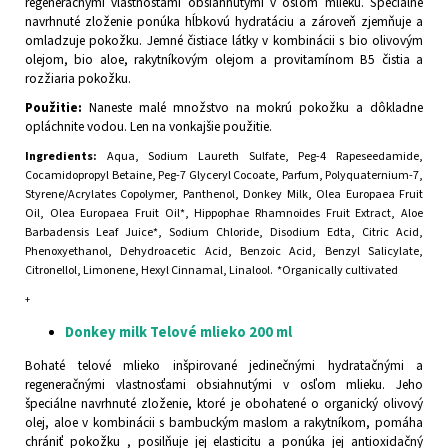
regeneračnými vlastnosťami obsiahnutými v osľom mlieku. Špeciálne
navrhnuté zloženie ponúka hĺbkovú hydratáciu a zároveň zjemňuje a
omladzuje pokožku. Jemné čistiace látky v kombinácii s bio olivovým
olejom, bio aloe, rakytníkovým olejom a provitamínom B5 čistia a
rozžiaria pokožku.
Použitie:
Naneste malé množstvo na mokrú pokožku a dôkladne
opláchnite vodou. Len na vonkajšie použitie.
Ingredients:
Aqua, Sodium Laureth Sulfate, Peg-4 Rapeseedamide,
Cocamidopropyl Betaine, Peg-7 Glyceryl Cocoate, Parfum, Polyquaternium-7,
Styrene/Acrylates Copolymer, Panthenol, Donkey Milk, Olea Europaea Fruit
Oil, Olea Europaea Fruit Oil*, Hippophae Rhamnoides Fruit Extract, Aloe
Barbadensis Leaf Juice*, Sodium Chloride, Disodium Edta, Citric Acid,
Phenoxyethanol, Dehydroacetic Acid, Benzoic Acid, Benzyl Salicylate,
Citronellol, Limonene, Hexyl Cinnamal, Linalool. *Organically cultivated
+
Donkey milk Telové mlieko 200 ml
Bohaté telové mlieko inšpirované jedinečnými hydratačnými a
regeneračnými vlastnosťami obsiahnutými v osľom mlieku. Jeho
špeciálne navrhnuté zloženie, ktoré je obohatené o organický olivový
olej, aloe v kombinácii s bambuckým maslom a rakytníkom, pomáha
chrániť pokožku , posilňuje jej elasticitu a ponúka jej antioxidačný