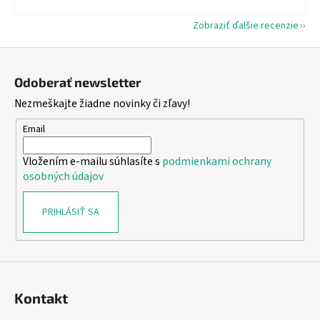
Zobraziť ďalšie recenzie
Z
á
Odoberať newsletter
p
Nezmeškajte žiadne novinky či zľavy!
ä
t
Email
i
Vložením e-mailu súhlasíte s
podmienkami ochrany
e
osobných údajov
PRIHLÁSIŤ SA
Kontakt