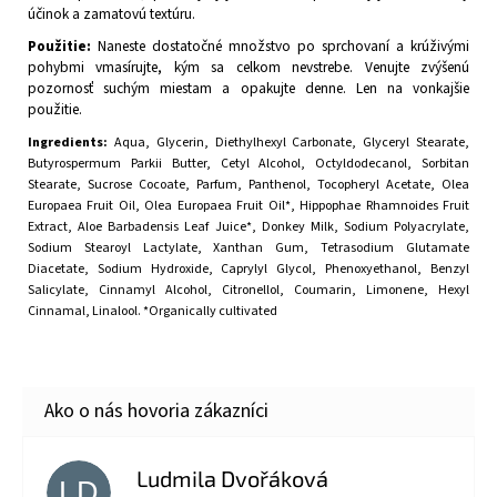
účinok a zamatovú textúru.
Použitie:
Naneste dostatočné množstvo po sprchovaní a krúživými
pohybmi vmasírujte, kým sa celkom nevstrebe. Venujte zvýšenú
pozornosť suchým miestam a opakujte denne. Len na vonkajšie
použitie.
Ingredients:
Aqua, Glycerin, Diethylhexyl Carbonate, Glyceryl Stearate,
Butyrospermum Parkii Butter, Cetyl Alcohol, Octyldodecanol, Sorbitan
Stearate, Sucrose Cocoate, Parfum, Panthenol, Tocopheryl Acetate, Olea
Europaea Fruit Oil, Olea Europaea Fruit Oil*, Hippophae Rhamnoides Fruit
Extract, Aloe Barbadensis Leaf Juice*, Donkey Milk, Sodium Polyacrylate,
Sodium Stearoyl Lactylate, Xanthan Gum, Tetrasodium Glutamate
Diacetate, Sodium Hydroxide, Caprylyl Glycol, Phenoxyethanol, Benzyl
Salicylate, Cinnamyl Alcohol, Citronellol, Coumarin, Limonene, Hexyl
Cinnamal, Linalool. *Organically cultivated
Ludmila Dvořáková
LD