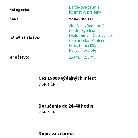
č
a
Darčekové balenia
Kategória
:
kozmetiky pre ženy
m
EAN
:
5204702020143
e
Aloe Vera
,
Bambucké
maslo
,
Kyselina
hyalurónová
,
Olivový olej
,
Dôležitá zložka
:
OLIVE-
Oslie mlieko
,
Pantenol
ELIA
(Provitamín B5)
,
PRÍRODNÝ
Rakytníkový olej
GUĽÔČKOVÝ
Množstvo
:
250 ml + 200 ml
DEZODORANT
SO
ZELENÝM
ČAJOM
Cez 15000 výdajných miest
OLIVE-
v SR a ČR
ELIA
NATURAL
CRYSTAL
DEODORANT
Doručenie do 24-48 hodín
ROLL-
v SR a ČR
ON
GREEN
TEA
€12,91
Doprava zdarma