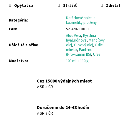
č
Opýtať sa
Strážiť
Zdieľať
a
m
Darčekové balenia
e
Kategória
:
kozmetiky pre ženy
EAN
:
5204702020181
Aloe Vera
,
Kyselina
DONKEY
hyalurónová
,
Mandľový
MILK
Dôležitá zložka
:
olej
,
Olivový olej
,
Oslie
MYDLO
mlieko
,
Pantenol
DONKEY
(Provitamín B5)
,
Urea
MILK
Množstvo
:
100 ml + 110 g
SOAP
€5,41
Cez 15000 výdajných miest
v SR a ČR
Doručenie do 24-48 hodín
v SR a ČR