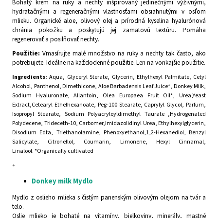
Bohatý krém na ruky a nechty inšpirovaný jedinečnými výživnými,
hydratačnými a regeneračnými vlastnosťami obsiahnutými v osľom
mlieku. Organické aloe, olivový olej a prírodná kyselina hyalurónová
chránia pokožku a poskytujú jej zamatovú textúru. Pomáha
regenerovať a posilňovať nechty.
Použitie:
Vmasírujte malé množstvo na ruky a nechty tak často, ako
potrebujete. Ideálne na každodenné použitie. Len na vonkajšie použitie.
Ingredients:
Aqua, Glyceryl Sterate, Glycerin, Ethylhexyl Palmitate, Cetyl
Alcohol, Panthenol, Dimethicone, Aloe Barbadensis Leaf Juice*, Donkey Milk,
Sodium Hyaluronate, Allantoin, Olea Europaea Fruit Oil*, Urea,Yeast
Extract,Cetearyl Ethelhexanoate, Peg-100 Stearate, Caprylyl Glycol, Parfum,
Isopropyl Stearate, Sodium Polyacryloyldimethyl Taurate ,Hydrogenated
Polydecene, Trideceth-10, Carbomer,Imidazolidinyl Urea, Ethylhexylglycerin,
Disodium Edta, Triethanolamine, Phenoxyethanol,1,2-Hexanediol, Benzyl
Salicylate, Citronellol, Coumarin, Limonene, Hexyl Cinnamal,
Linalool. *Organically cultivated
+
Donkey milk Mydlo
Mydlo z oslieho mlieka s čistým panenským olivovým olejom na tvár a
telo.
Oslie mlieko je bohaté na vitamíny, bielkoviny, minerály, mastné