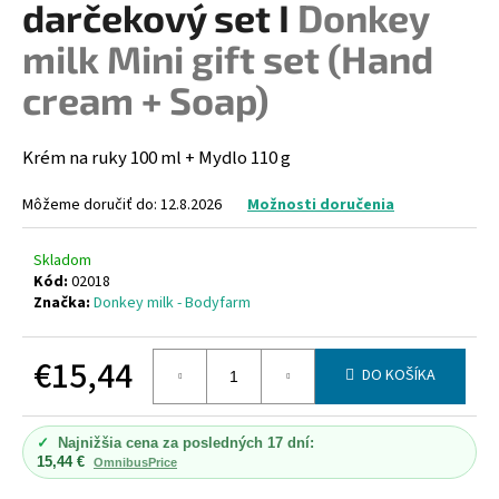
darčekový set I
Donkey
á
milk Mini gift set (Hand
j
s
cream + Soap)
ť
?
Krém na ruky 100 ml + Mydlo 110 g
Môžeme doručiť do:
12.8.2026
Možnosti doručenia
HĽADAŤ
Skladom
Kód:
02018
Značka:
Donkey milk - Bodyfarm
O
€15,44
DO KOŠÍKA
d
p
Jednotková
cena:
o
✓
Najnižšia cena za posledných 17 dní:
r
15,44 €
OmnibusPrice
ú