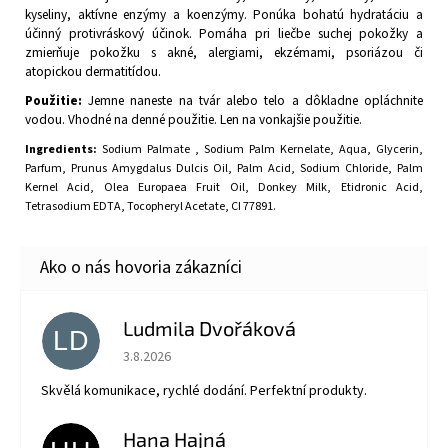
kyseliny, aktívne enzýmy a koenzýmy. Ponúka bohatú hydratáciu a
účinný protivráskový účinok. Pomáha pri liečbe suchej pokožky a
zmierňuje pokožku s akné, alergiami, ekzémami, psoriázou či
atopickou dermatitídou.
Použitie:
Jemne naneste na tvár alebo telo a dôkladne opláchnite
vodou. Vhodné na denné použitie. Len na vonkajšie použitie.
Ingredients:
Sodium Palmate , Sodium Palm Kernelate, Aqua, Glycerin,
Parfum, Prunus Amygdalus Dulcis Oil, Palm Acid, Sodium Chloride, Palm
Kernel Acid, Olea Europaea Fruit Oil, Donkey Milk, Etidronic Acid,
Tetrasodium EDTA, Tocopheryl Acetate, CI 77891.
Ludmila Dvořáková
LD
Hodnotenie obchodu je 5 z 5 hviezdičiek.
3.8.2026
Skvělá komunikace, rychlé dodání. Perfektní produkty.
Hana Hajná