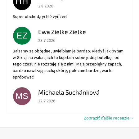
HH
Hodnotenie obchodu je 5 z 5 hviezdičiek.
2.8.2026
Super obchod,rychlé vyřízení
Ewa Zielke Zielke
EZ
Hodnotenie obchodu je 5 z 5 hviezdičiek.
23.7.2026
Balsamy są obłędne, uwielbiam je bardzo. Kiedyś jak byłam
w Grecji na wakacjach to kupiłam sobie jedną butelkę i od
tego czasu nie rozstaję się z nimi. Mają przepiękny zapach,
bardzo nawilżają suchą skórę, polecam bardzo, warto
spróbować
Michaela Suchánková
MS
Hodnotenie obchodu je 5 z 5 hviezdičiek.
22.7.2026
Zobraziť ďalšie recenzie
Z