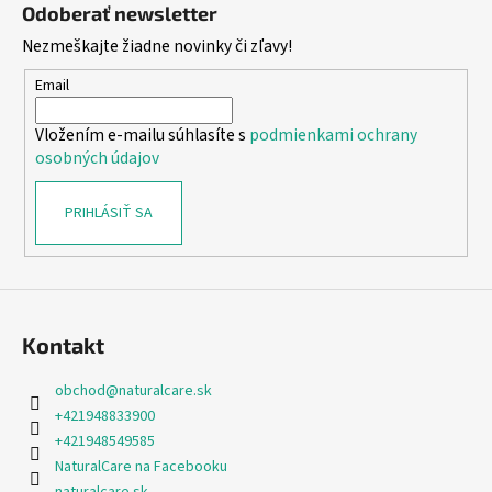
á
Odoberať newsletter
p
Nezmeškajte žiadne novinky či zľavy!
ä
t
Email
i
Vložením e-mailu súhlasíte s
podmienkami ochrany
e
osobných údajov
PRIHLÁSIŤ SA
Kontakt
obchod
@
naturalcare.sk
+421948833900
+421948549585
NaturalCare na Facebooku