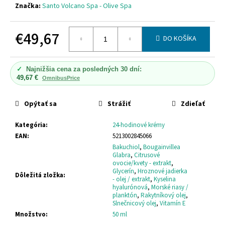
č
Značka:
Santo Volcano Spa - Olive Spa
a
m
€49,67
e
DO KOŠÍKA
Jednotková
cena:
OLIVE-
✓
Najnižšia cena za posledných 30 dní:
ELIA
49,67 €
OmnibusPrice
PRÍRODNÝ
GUĽÔČKOVÝ
DEZODORANT
Opýtať sa
Strážiť
Zdieľať
SO
ZELENÝM
ČAJOM
Kategória
:
24-hodinové krémy
OLIVE-
EAN
:
5213002845066
ELIA
Bakuchiol
,
Bougainvillea
NATURAL
Glabra
,
Citrusové
CRYSTAL
ovocie/kvety - extrakt
,
DEODORANT
Glycerín
,
Hroznové jadierka
ROLL-
Dôležitá zložka
:
- olej / extrakt
,
Kyselina
ON
hyalurónová
,
Morské riasy /
GREEN
planktón
,
Rakytníkový olej
,
TEA
Slnečnicový olej
,
Vitamín E
€12,91
Množstvo
:
50 ml