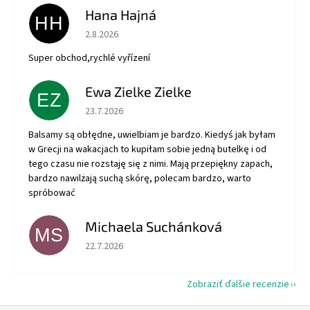
Hana Hajná
HH
Hodnotenie obchodu je 5 z 5 hviezdičiek.
2.8.2026
Super obchod,rychlé vyřízení
Ewa Zielke Zielke
EZ
Hodnotenie obchodu je 5 z 5 hviezdičiek.
23.7.2026
Balsamy są obłędne, uwielbiam je bardzo. Kiedyś jak byłam
w Grecji na wakacjach to kupiłam sobie jedną butelkę i od
tego czasu nie rozstaję się z nimi. Mają przepiękny zapach,
bardzo nawilżają suchą skórę, polecam bardzo, warto
spróbować
Michaela Suchánková
MS
Hodnotenie obchodu je 5 z 5 hviezdičiek.
22.7.2026
Zobraziť ďalšie recenzie