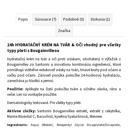
Popis
Súvisiace (7)
Podobné (5)
Diskusia (1)
Značka
24h HYDRATAČNÝ KRÉM NA TVÁR & OČI vhodný pre všetky
typy pleti s Bougainvilleou
Hydratačný krém na tvár a oči proti vráskam, obohatený o výťažok z
Bougainvilley zo Santorini a inovatívnu kombináciu ingrediencií, ktoré
pomáhajú viditeľne redukovať vrásky na tvári, tmavé kruhy pod očami a
vačky pod očami. Zároveň ponúka pokožke 24-hodinovú hydratáciu,
zanecháva ju hladkú a jemnú.
Použitie:
Aplikujte na čistú pokožku tváre a očného okolia, ráno a
večer. Len na vonkajšie použitie.
Dermatologicky testované. Pre všetky typy pleti.
Aktívne zložky:
Santorini Bougainvillea extrakt, extrakt z rakytníka,
Marine Bluevital C, Bacuchiol, kyselina hyalurónová, Meiview.
Ingredients:
Aqua (Water), Neopentyl Glycol Dicaprylate/Dicaprate,