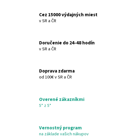
Cez 15000 výdajných miest
v SR a ČR
Doručenie do 24-48 hodín
v SR a ČR
Doprava zdarma
od 100€ v SR a ČR
Overené zákazníkmi
5* z 5*
Vernostný program
na základe vašich nákupov