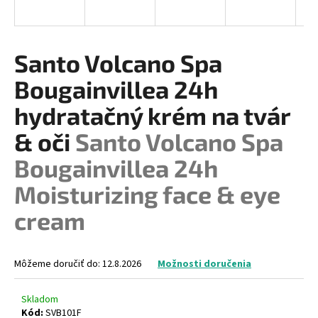
á
j
s
Santo Volcano Spa
ť
Bougainvillea 24h
?
hydratačný krém na tvár
& oči
Santo Volcano Spa
Bougainvillea 24h
HĽADAŤ
Moisturizing face & eye
cream
O
d
p
Môžeme doručiť do:
12.8.2026
Možnosti doručenia
o
r
Skladom
ú
Kód:
SVB101F