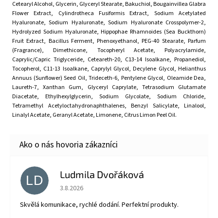
Cetearyl Alcohol, Glycerin, Glyceryl Stearate, Bakuchiol, Bougainvillea Glabra
Flower Extract, Cylindrotheca Fusiformis Extract, Sodium Acetylated
Hyaluronate, Sodium Hyaluronate, Sodium Hyaluronate Crosspolymer-2,
Hydrolyzed Sodium Hyaluronate, Hippophae Rhamnoides (Sea Buckthorn)
Fruit Extract, Bacillus Ferment, Phenoxyethanol, PEG-40 Stearate, Parfum
(Fragrance), Dimethicone, Tocopheryl Acetate, Polyacrylamide,
Caprylic/Capric Triglyceride, Ceteareth-20, C13-14 Isoalkane, Propanediol,
Tocopherol, C11-13 Isoalkane, Caprylyl Glycol, Decylene Glycol, Helianthus
Annuus (Sunflower) Seed Oil, Trideceth-6, Pentylene Glycol, Oleamide Dea,
Laureth-7, Xanthan Gum, Glyceryl Caprylate, Tetrasodium Glutamate
Diacetate, Ethylhexylglycerin, Sodium Glycolate, Sodium Chloride,
Tetramethyl Acetyloctahydronaphthalenes, Benzyl Salicylate, Linalool,
Linalyl Acetate, Geranyl Acetate, Limonene, Citrus Limon Peel Oil.
Ludmila Dvořáková
LD
Hodnotenie obchodu je 5 z 5 hviezdičiek.
3.8.2026
Skvělá komunikace, rychlé dodání. Perfektní produkty.