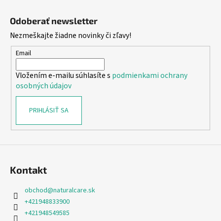
Z
á
Odoberať newsletter
p
Nezmeškajte žiadne novinky či zľavy!
ä
t
Email
i
Vložením e-mailu súhlasíte s
podmienkami ochrany
e
osobných údajov
PRIHLÁSIŤ SA
Kontakt
obchod
@
naturalcare.sk
+421948833900
+421948549585