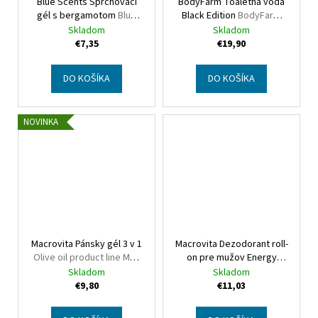
Blue Scents Sprchovací
BodyFarm Toaletná voda
gél s bergamotom
Blue
Black Edition
BodyFarm
Scents Shower gel
E.D.T. Black edition
Skladom
Skladom
bergamot
€7,35
€19,90
DO KOŠÍKA
DO KOŠÍKA
NOVINKA
Macrovita Pánsky gél 3 v 1
Macrovita Dezodorant roll-
Olive oil product line Μen
on pre mužov Energy
3-in-1 Wash
Olive Oil Deodorant roll-on
Skladom
Skladom
for men energy
€9,80
€11,03