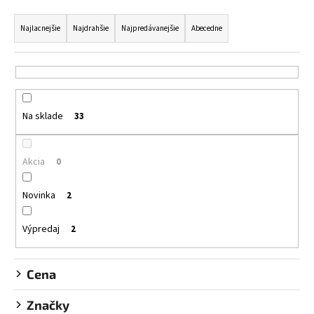
č
R
a
a
Najlacnejšie
Najdrahšie
Najpredávanejšie
Abecedne
m
d
e
e
n
SANTO
VOLCANO
i
SPA
Na sklade
33
e
SPRCHOVACÍ
GÉL
p
SANTO
r
VOLCANO
Akcia
0
SPA
o
SHOWER
d
Novinka
GEL
2
u
€11,95
k
Výpredaj
2
t
o
Cena
v
Značky