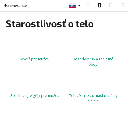
K
Prejsť
Hľadať
Nákup
M
Prihlásenie
na
o
obsah
Späť
Späť
košík
š
Starostlivosť o telo
í
Č
k
o
p
o
Mydlá pre mužov
Dezodoranty a toaletné
t
vody
r
e
b
u
Sprchovagie gély pre mužov
Telové mlieka, maslá, krémy
j
a oleje
e
t
e
n