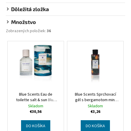
Dôležitá zložka
Množstvo
Zobrazených položiek:
36
V
ý
p
i
s
p
r
Blue Scents Eau de
Blue Scents Sprchovací
o
toilette salt & sun
Blue
gél s bergamotom mini
d
Scents Eau de toilette salt
Blue Scents Shower gel
Skladom
Skladom
u
& sun
bergamot mini
€30,56
€3,26
k
t
DO KOŠÍKA
DO KOŠÍKA