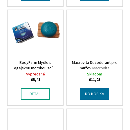
o
v
BodyFarm Mydlo s
Macrovita Dezodorant pre
egejskou morskou soľou
mužov
Macrovita
BodyFarm Soap Sea Salt
Deaodorant roll-on for
Vypredané
Skladom
men
€5,41
€11,03
DETAIL
DO KOŠÍKA