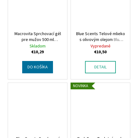
Macrovita Sprchovací gél
Blue Scents Telové mlieko
pre mužov 500 ml
s olivovým olejom
Blue
Macrovita Shower gel for
Scents Body lotion olive
Skladom
Vypredané
men 500 ml
oil
€10,29
€10,50
DO KOŠÍKA
DETAIL
NOVINKA