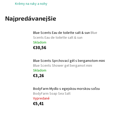
Krémy na ruky a nohy
á
j
Najpredávanejšie
s
ť
?
Blue Scents Eau de toilette salt & sun
Blue
Scents Eau de toilette salt & sun
Skladom
€30,56
HĽADAŤ
Blue Scents Sprchovací gél s bergamotom mini
Blue Scents Shower gel bergamot mini
Skladom
€3,26
O
d
BodyFarm Mydlo s egejskou morskou soľou
p
BodyFarm Soap Sea Salt
o
Vypredané
r
€5,41
ú