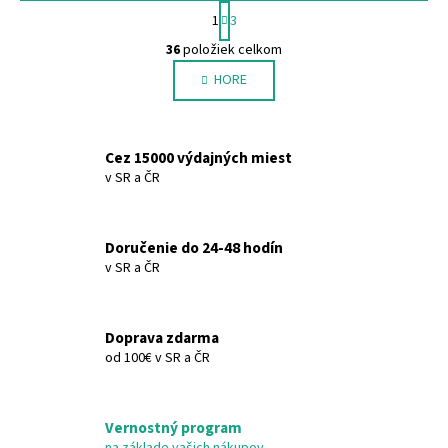
S
1
3
t
O
r
36
položiek celkom
v
á
HORE
l
n
k
á
o
d
v
a
Cez 15000 výdajných miest
a
c
v SR a ČR
n
i
i
e
e
p
Doručenie do 24-48 hodín
r
v SR a ČR
v
k
y
Doprava zdarma
v
od 100€ v SR a ČR
ý
p
i
Vernostný program
s
na základe vašich nákupov