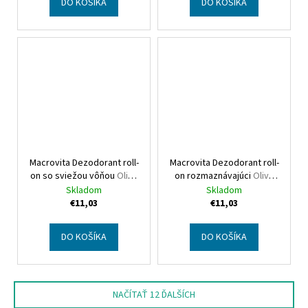
DO KOŠÍKA
DO KOŠÍKA
Macrovita Dezodorant roll-
Macrovita Dezodorant roll-
on so sviežou vôňou
Olive
on rozmaznávajúci
Olive
Oil Deodorant roll-on fresh
Oil Deodorant roll-on
Skladom
Skladom
indulging
€11,03
€11,03
DO KOŠÍKA
DO KOŠÍKA
NAČÍTAŤ 12 ĎALŠÍCH