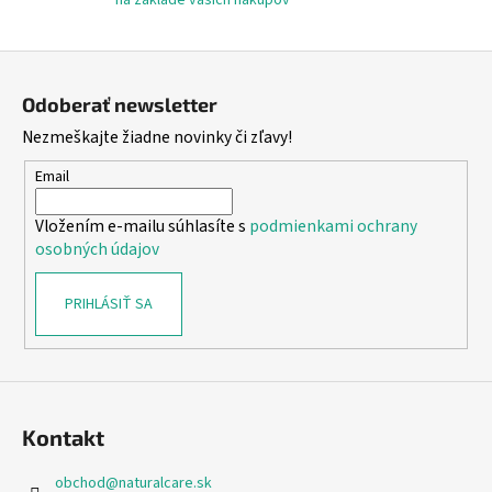
u
Z
á
Odoberať newsletter
p
Nezmeškajte žiadne novinky či zľavy!
ä
t
Email
i
Vložením e-mailu súhlasíte s
podmienkami ochrany
e
osobných údajov
PRIHLÁSIŤ SA
Kontakt
obchod
@
naturalcare.sk