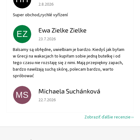
Hodnotenie obchodu je 5 z 5 hviezdičiek.
2.8.2026
Super obchod,rychlé vyřízení
Ewa Zielke Zielke
EZ
Hodnotenie obchodu je 5 z 5 hviezdičiek.
23.7.2026
Balsamy są obłędne, uwielbiam je bardzo. Kiedyś jak byłam
w Grecji na wakacjach to kupiłam sobie jedną butelkę i od
tego czasu nie rozstaję się z nimi. Mają przepiękny zapach,
bardzo nawilżają suchą skórę, polecam bardzo, warto
spróbować
Michaela Suchánková
MS
Hodnotenie obchodu je 5 z 5 hviezdičiek.
22.7.2026
Zobraziť ďalšie recenzie
Z
á