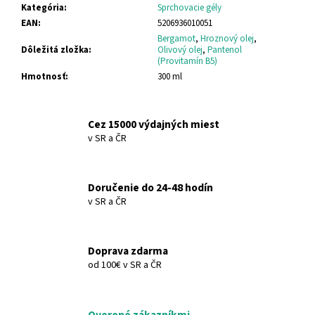
č
Kategória
:
Sprchovacie gély
a
EAN
:
5206936010051
m
Bergamot
,
Hroznový olej
,
e
Dôležitá zložka
:
Olivový olej
,
Pantenol
(Provitamín B5)
Hmotnosť
:
300 ml
DONKEY
MILK
SPRCHOVACÍ
Cez 15000 výdajných miest
GÉL
DONKEY
v SR a ČR
MILK
SHOWER
GEL
Doručenie do 24-48 hodín
€8,38
v SR a ČR
Doprava zdarma
od 100€ v SR a ČR