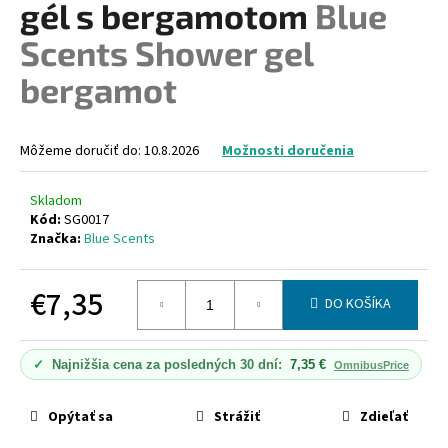
gél s bergamotom
Blue
á
Scents Shower gel
j
s
bergamot
ť
?
Môžeme doručiť do:
10.8.2026
Možnosti doručenia
Skladom
Kód:
SG0017
HĽADAŤ
Značka:
Blue Scents
€7,35
DO KOŠÍKA
O
Jednotková
d
cena:
p
✓
Najnižšia cena za posledných 30 dní:
7,35 €
OmnibusPrice
o
r
Opýtať sa
Strážiť
Zdieľať
ú