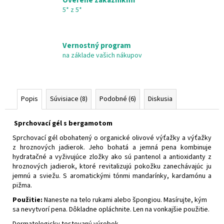
Overené zákazníkmi
5* z 5*
Vernostný program
na základe vašich nákupov
Popis
Súvisiace (8)
Podobné (6)
Diskusia
Sprchovací gél s bergamotom
Sprchovací gél obohatený o organické olivové výťažky a výťažky
z hroznových jadierok. Jeho bohatá a jemná pena kombinuje
hydratačné a vyživujúce zložky ako sú pantenol a antioxidanty z
hroznových jadierok, ktoré revitalizujú pokožku zanechávajúc ju
jemnú a sviežu. S aromatickými tónmi mandarínky, kardamónu a
pižma.
Použitie:
Naneste na telo rukami alebo špongiou. Masírujte, kým
sa nevytvorí pena. Dôkladne opláchnite. Len na vonkajšie použitie.
Dermatologicky testovaný výrobok.