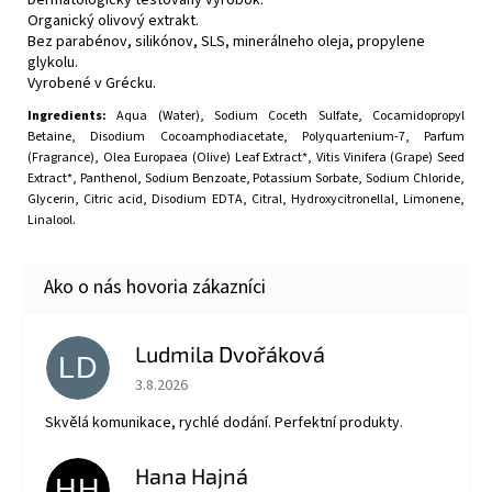
Organický olivový extrakt.
Bez parabénov, silikónov, SLS, minerálneho oleja, propylene
glykolu.
Vyrobené v Grécku.
Ingredients:
Aqua (Water), Sodium Coceth Sulfate, Cocamidopropyl
Betaine, Disodium Cocoamphodiacetate, Polyquartenium-7, Parfum
(Fragrance), Olea Europaea (Olive) Leaf Extract*, Vitis Vinifera (Grape) Seed
Extract*, Panthenol, Sodium Benzoate, Potassium Sorbate, Sodium Chloride,
Glycerin, Citric acid, Disodium EDTA, Citral, Hydroxycitronellal, Limonene,
Linalool.
Ludmila Dvořáková
LD
Hodnotenie obchodu je 5 z 5 hviezdičiek.
3.8.2026
Skvělá komunikace, rychlé dodání. Perfektní produkty.
Hana Hajná
HH