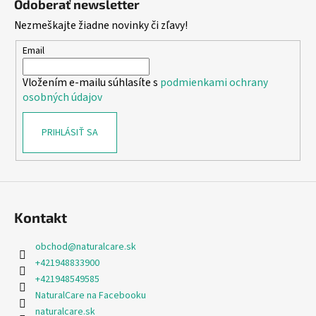
Odoberať newsletter
p
Nezmeškajte žiadne novinky či zľavy!
ä
t
Email
i
Vložením e-mailu súhlasíte s
podmienkami ochrany
e
osobných údajov
PRIHLÁSIŤ SA
Kontakt
obchod
@
naturalcare.sk
+421948833900
+421948549585
NaturalCare na Facebooku
naturalcare.sk