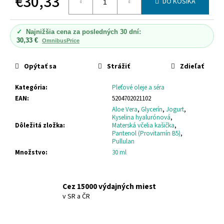
€30,33
č
DO KOŠÍKA
a
Jednotková
m
cena:
✓
Najnižšia cena za posledných 30 dní:
e
30,33 €
OmnibusPrice
SANTO
Opýtať sa
Strážiť
Zdieľať
VOLCANO
SPA
Kategória
:
Pleťové oleje a séra
KOZMETICKÉ
SÉRUM
EAN
:
5204702021102
-
Aloe Vera
,
Glycerín
,
Jogurt
,
OLEJ
Kyselina hyalurónová
,
NA
Dôležitá zložka
:
Materská včelia kašička
,
VLASY
Pantenol (Provitamín B5)
,
A
Pullulan
TELO
Množstvo
:
30 ml
SANTO
VOLCANO
SPA
COSMETIC
Cez 15000 výdajných miest
SERUM
v SR a ČR
–
OIL
HAIR