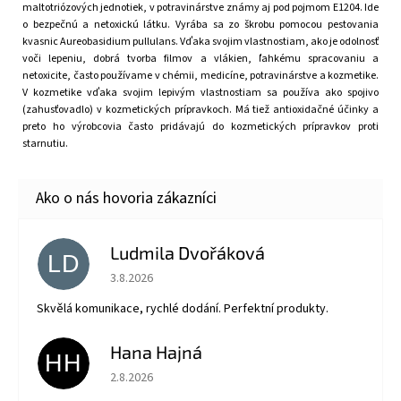
maltotriózových jednotiek, v potravinárstve známy aj pod pojmom E1204. Ide
o bezpečnú a netoxickú látku. Vyrába sa zo škrobu pomocou pestovania
kvasnic Aureobasidium pullulans. Vďaka svojim vlastnostiam, ako je odolnosť
voči lepeniu, dobrá tvorba filmov a vlákien, ľahkému spracovaniu a
netoxicite, často používame v chémii, medicíne, potravinárstve a kozmetike.
V kozmetike vďaka svojim lepivým vlastnostiam sa používa ako spojivo
(zahusťovadlo) v kozmetických prípravkoch. Má tiež antioxidačné účinky a
preto ho výrobcovia často pridávajú do kozmetických prípravkov proti
starnutiu.
Ludmila Dvořáková
LD
Hodnotenie obchodu je 5 z 5 hviezdičiek.
3.8.2026
Skvělá komunikace, rychlé dodání. Perfektní produkty.
Hana Hajná
HH
Hodnotenie obchodu je 5 z 5 hviezdičiek.
2.8.2026