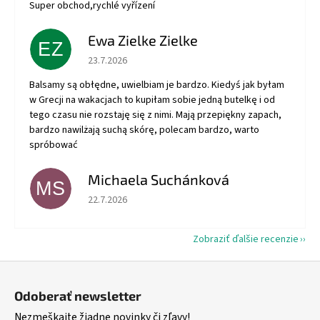
Super obchod,rychlé vyřízení
Ewa Zielke Zielke
EZ
Hodnotenie obchodu je 5 z 5 hviezdičiek.
23.7.2026
Balsamy są obłędne, uwielbiam je bardzo. Kiedyś jak byłam
w Grecji na wakacjach to kupiłam sobie jedną butelkę i od
tego czasu nie rozstaję się z nimi. Mają przepiękny zapach,
bardzo nawilżają suchą skórę, polecam bardzo, warto
spróbować
Michaela Suchánková
MS
Hodnotenie obchodu je 5 z 5 hviezdičiek.
22.7.2026
Zobraziť ďalšie recenzie
Z
á
Odoberať newsletter
p
Nezmeškajte žiadne novinky či zľavy!