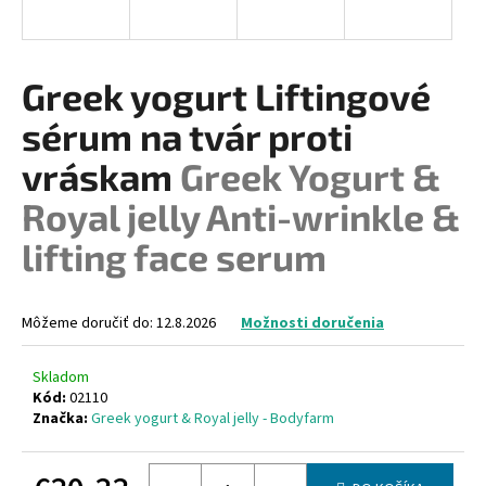
á
j
s
Greek yogurt Liftingové
ť
sérum na tvár proti
?
vráskam
Greek Yogurt &
Royal jelly Anti-wrinkle &
lifting face serum
HĽADAŤ
Môžeme doručiť do:
12.8.2026
Možnosti doručenia
O
d
Skladom
p
Kód:
02110
o
Značka:
Greek yogurt & Royal jelly - Bodyfarm
r
ú