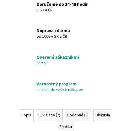
&
Doručenie do 24-48 hodín
BODY
v SR a ČR
€26,55
Doprava zdarma
od 100€ v SR a ČR
Overené zákazníkmi
5* z 5*
Vernostný program
na základe vašich nákupov
Popis
Súvisiace (7)
Podobné (6)
Diskusia
Značka