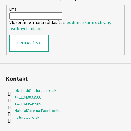
ä
t
Email
i
Vložením e-mailu súhlasíte s
podmienkami ochrany
e
osobných údajov
PRIHLÁSIŤ SA
Kontakt
obchod
@
naturalcare.sk
+421948833900
+421948549585
NaturalCare na Facebooku
naturalcare.sk