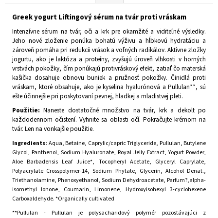
Greek yogurt Liftingový sérum na tvár proti vráskam
Intenzívne sérum na tvár, oči a krk pre okamžité a viditeľné výsledky.
Jeho nové zloženie ponúka bohatú výživu a hĺbkovú hydratáciu a
zároveň pomáha pri redukcii vrások a voľných radikálov. Aktívne zložky
jogurtu, ako je laktóza a proteíny, zvyšujú úroveň vlhkosti v horných
vrstvách pokožky, čím ponúkajú protivráskový efekt, zatiaľ čo materská
kašička dosahuje obnovu buniek a pružnosť pokožky. Činidlá proti
vráskam, ktoré obsahuje, ako je kyselina hyalurónová a Pullulan**, sú
ešte účinnejšie pri poskytovaní pevnej, hladkej a mladistvej pleti.
Použitie:
Naneste dostatočné množstvo na tvár, krk a dekolt po
každodennom očistení. Vyhnite sa oblasti očí. Pokračujte krémom na
tvár. Len na vonkajšie použitie.
Ingredients:
Aqua, Betaine, Caprylic/capric Triglyceride, Pullulan, Butylene
Glycol, Panthenol, Sodium Hyaluronate, Royal Jelly Extract, Yogurt Powder,
Aloe Barbadensis Leaf Juice*, Tocopheryl Acetate, Glyceryl Caprylate,
Polyacrylate Crosspolymer-14, Sodium Phytate, Glycerin, Alcohol Denat.,
Triethanolamine, Phenoxyethanol, Sodium Dehydroacetate, Parfum?,alpha-
isomethyl Ionone, Coumarin, Limonene, Hydroxyisohexyl 3-cyclohexene
Carboxaldehyde.
*Organically cultivated
**Pullulan - Pullulan je polysacharidový polymér pozostávajúci z