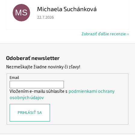
Michaela Suchánková
MS
Hodnotenie obchodu je 5 z 5 hviezdičiek.
22.7.2026
Zobraziť ďalšie recenzie
Z
á
Odoberať newsletter
p
Nezmeškajte žiadne novinky či zľavy!
ä
t
Email
i
Vložením e-mailu súhlasíte s
podmienkami ochrany
e
osobných údajov
PRIHLÁSIŤ SA