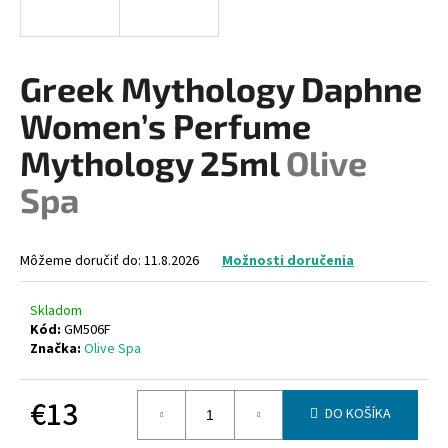
á
j
s
Greek Mythology Daphne
ť
Women’s Perfume
?
Mythology 25ml
Olive
Spa
HĽADAŤ
Môžeme doručiť do:
11.8.2026
Možnosti doručenia
Skladom
O
Kód:
GM506F
d
Značka:
Olive Spa
p
o
€13
r
DO KOŠÍKA
ú
Jednotková