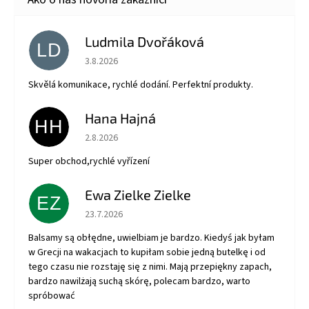
Ludmila Dvořáková
LD
Hodnotenie obchodu je 5 z 5 hviezdičiek.
3.8.2026
Skvělá komunikace, rychlé dodání. Perfektní produkty.
Hana Hajná
HH
Hodnotenie obchodu je 5 z 5 hviezdičiek.
2.8.2026
Super obchod,rychlé vyřízení
Ewa Zielke Zielke
EZ
Hodnotenie obchodu je 5 z 5 hviezdičiek.
23.7.2026
Balsamy są obłędne, uwielbiam je bardzo. Kiedyś jak byłam
w Grecji na wakacjach to kupiłam sobie jedną butelkę i od
tego czasu nie rozstaję się z nimi. Mają przepiękny zapach,
bardzo nawilżają suchą skórę, polecam bardzo, warto
spróbować