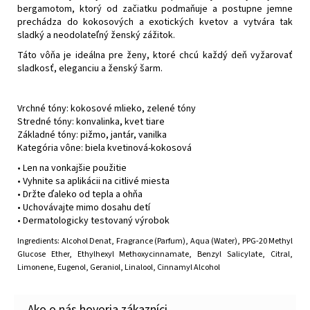
bergamotom, ktorý od začiatku podmaňuje a postupne jemne
prechádza do kokosových a exotických kvetov a vytvára tak
sladký a neodolateľný ženský zážitok.
Táto vôňa je ideálna pre ženy, ktoré chcú každý deň vyžarovať
sladkosť, eleganciu a ženský šarm.
Vrchné tóny: kokosové mlieko, zelené tóny
Stredné tóny: konvalinka, kvet tiare
Základné tóny: pižmo, jantár, vanilka
Kategória vône: biela kvetinová-kokosová
• Len na vonkajšie použitie
• Vyhnite sa aplikácii na citlivé miesta
• Držte ďaleko od tepla a ohňa
• Uchovávajte mimo dosahu detí
• Dermatologicky testovaný výrobok
Ingredients: Alcohol Denat, Fragrance (Parfum), Aqua (Water), PPG-20 Methyl
Glucose Ether, Ethylhexyl Methoxycinnamate, Benzyl Salicylate, Citral,
Limonene, Eugenol, Geraniol, Linalool, Cinnamyl Alcohol