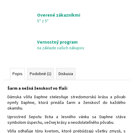
Overené zákazníkmi
5* z 5*
Vernostný program
na základe vašich nákupov
Popis
Podobné (1)
Diskusia
Šarm a nežná ženskosť vo fľaši
Dámska vôňa Daphne stelesňuje stredomorskú krásu a pôvab
nymfy Daphne, ktorá prináša šarm a ženskosť do každého
okamihu.
Uprostred šepotu lístia a lesného vánku sa Daphne stáva
symbolom úspechu, večnej krásy a neodolateľného pôvabu.
Vôňa odhaľuje tóny kvetom, ktoré prebúdzajú všetky zmysli, s