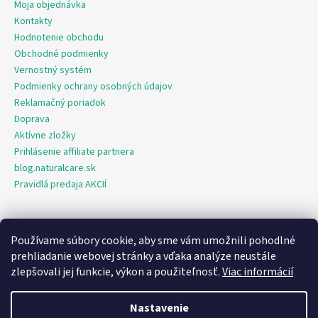
Moja objednávka
Kontakty
Hodnotenie obchodu
Obchodné podmienky
Vernostný systém
Podmienky ochrany osobných údajov
Reklamačný poriadok
Doprava
Aktívne zložky
Prihlásenie affiliate partnera
blog.naturalcare.sk
Pravidlá predaja AKCIÍ
Používame súbory cookie, aby sme vám umožnili pohodlné
O marketing sa nám stará digitálna agentúra Consultee
prehliadanie webovej stránky a vďaka analýze neustále
zlepšovali jej funkcie, výkon a použiteľnosť.
Viac informácií
Vytvoril Shoptet
Nastavenie
Copyright 2026
NaturalCare.sk
. Všetky práva vyhradené.
Upraviť