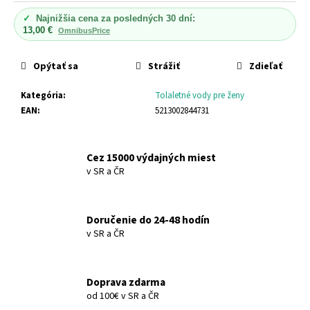
č
cena:
a
✓
Najnižšia cena za posledných 30 dní:
m
13,00 €
OmnibusPrice
e
Opýtať sa
Strážiť
Zdieľať
DONKEY
Kategória
:
Tolaletné vody pre ženy
MILK
MYDLO
EAN
:
5213002844731
DONKEY
MILK
SOAP
Cez 15000 výdajných miest
€5,41
v SR a ČR
Doručenie do 24-48 hodín
v SR a ČR
Doprava zdarma
od 100€ v SR a ČR