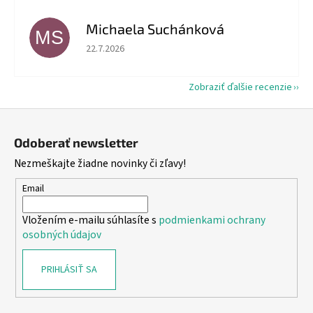
Michaela Suchánková
MS
Hodnotenie obchodu je 5 z 5 hviezdičiek.
22.7.2026
Zobraziť ďalšie recenzie
Z
á
Odoberať newsletter
p
Nezmeškajte žiadne novinky či zľavy!
ä
t
Email
i
Vložením e-mailu súhlasíte s
podmienkami ochrany
e
osobných údajov
PRIHLÁSIŤ SA