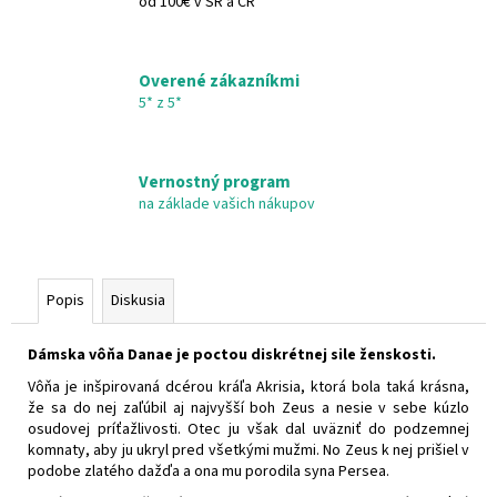
VERA
od 100€ v SR a ČR
€6,36
Overené zákazníkmi
5* z 5*
Vernostný program
na základe vašich nákupov
Popis
Diskusia
Dámska vôňa Danae je poctou diskrétnej sile ženskosti.
Vôňa je inšpirovaná dcérou kráľa Akrisia, ktorá bola taká krásna,
že sa do nej zaľúbil aj najvyšší boh Zeus a nesie v sebe kúzlo
osudovej príťažlivosti. Otec ju však dal uväzniť do podzemnej
komnaty, aby ju ukryl pred všetkými mužmi. No Zeus k nej prišiel v
podobe zlatého dažďa a ona mu porodila syna Persea.