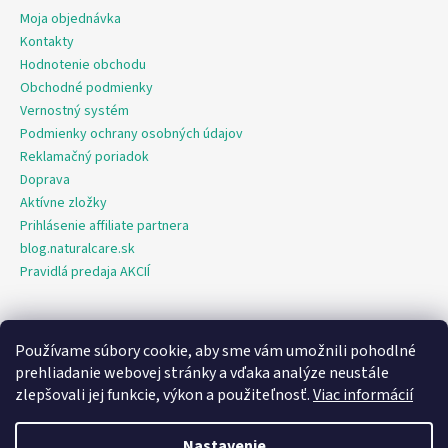
Moja objednávka
Kontakty
Hodnotenie obchodu
Obchodné podmienky
Vernostný systém
Podmienky ochrany osobných údajov
Reklamačný poriadok
Doprava
Aktívne zložky
Prihlásenie affiliate partnera
blog.naturalcare.sk
Pravidlá predaja AKCIÍ
Používame súbory cookie, aby sme vám umožnili pohodlné
O marketing sa nám stará digitálna agentúra Consultee
prehliadanie webovej stránky a vďaka analýze neustále
zlepšovali jej funkcie, výkon a použiteľnosť.
Viac informácií
Vytvoril Shoptet
Nastavenie