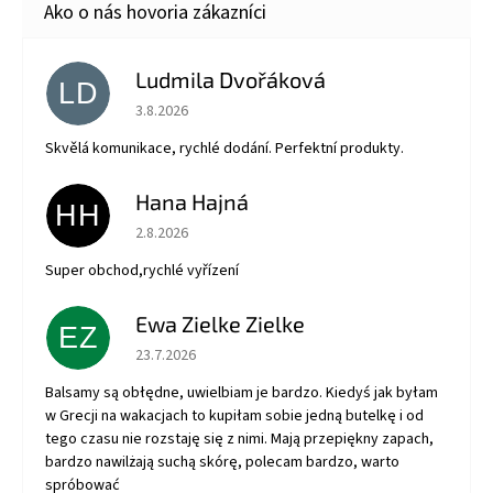
Ludmila Dvořáková
LD
Hodnotenie obchodu je 5 z 5 hviezdičiek.
3.8.2026
Skvělá komunikace, rychlé dodání. Perfektní produkty.
Hana Hajná
HH
Hodnotenie obchodu je 5 z 5 hviezdičiek.
2.8.2026
Super obchod,rychlé vyřízení
Ewa Zielke Zielke
EZ
Hodnotenie obchodu je 5 z 5 hviezdičiek.
23.7.2026
Balsamy są obłędne, uwielbiam je bardzo. Kiedyś jak byłam
w Grecji na wakacjach to kupiłam sobie jedną butelkę i od
tego czasu nie rozstaję się z nimi. Mają przepiękny zapach,
bardzo nawilżają suchą skórę, polecam bardzo, warto
spróbować