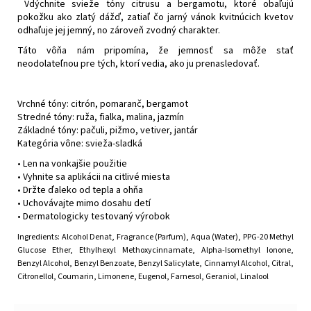
Vdýchnite svieže tóny citrusu a bergamotu, ktoré obaľujú
pokožku ako zlatý dážď, zatiaľ čo jarný vánok kvitnúcich kvetov
odhaľuje jej jemný, no zároveň zvodný charakter.
Táto vôňa nám pripomína, že jemnosť sa môže stať
neodolateľnou pre tých, ktorí vedia, ako ju prenasledovať.
Vrchné tóny: citrón, pomaranč, bergamot
Stredné tóny: ruža, fialka, malina, jazmín
Základné tóny: pačuli, pižmo, vetiver, jantár
Kategória vône: svieža-sladká
• Len na vonkajšie použitie
• Vyhnite sa aplikácii na citlivé miesta
• Držte ďaleko od tepla a ohňa
• Uchovávajte mimo dosahu detí
• Dermatologicky testovaný výrobok
Ingredients: Alcohol Denat, Fragrance (Parfum), Aqua (Water), PPG-20 Methyl
Glucose Ether, Ethylhexyl Methoxycinnamate, Alpha-Isomethyl Ionone,
Benzyl Alcohol, Benzyl Benzoate, Benzyl Salicylate, Cinnamyl Alcohol, Citral,
Citronellol, Coumarin, Limonene, Eugenol, Farnesol, Geraniol, Linalool