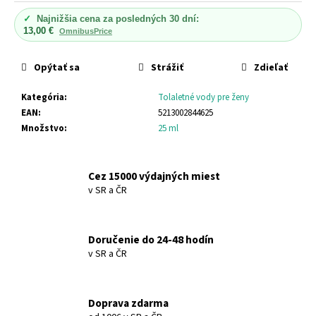
č
cena:
a
✓
Najnižšia cena za posledných 30 dní:
m
13,00 €
OmnibusPrice
e
Opýtať sa
Strážiť
Zdieľať
HERBOLIVE
Kategória
:
Tolaletné vody pre ženy
ŠAMPÓN
S
EAN
:
5213002844625
ALOE
Množstvo
:
25 ml
VERA
(SUCHÉ
VLASY
A
Cez 15000 výdajných miest
POŠKODENÉ
v SR a ČR
VLASY)
HERBOLIVE
SHAMPOO
FOR
Doručenie do 24-48 hodín
DRY
v SR a ČR
&
DAMAGED
HAIR
WITH
Doprava zdarma
ALOE