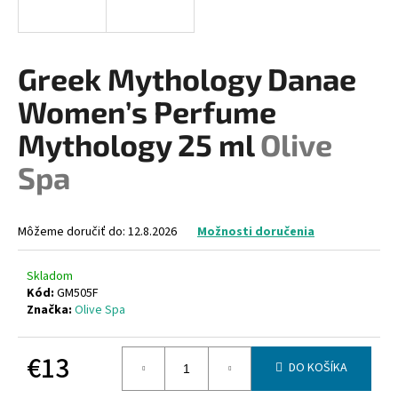
á
j
s
Greek Mythology Danae
ť
Women’s Perfume
?
Mythology 25 ml
Olive
Spa
HĽADAŤ
Môžeme doručiť do:
12.8.2026
Možnosti doručenia
Skladom
O
Kód:
GM505F
d
Značka:
Olive Spa
p
o
€13
r
DO KOŠÍKA
ú
Jednotková