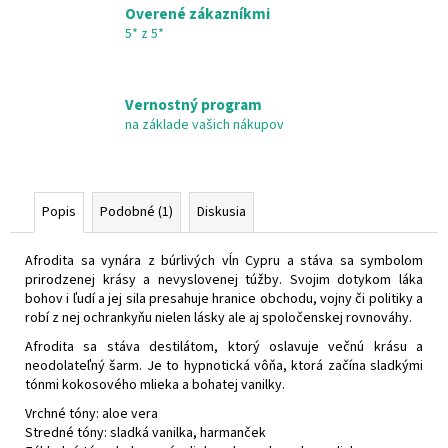
€22,95
Overené zákazníkmi
5* z 5*
Vernostný program
na základe vašich nákupov
Popis
Podobné (1)
Diskusia
Afrodita sa vynára z búrlivých vĺn Cypru a stáva sa symbolom
prirodzenej krásy a nevyslovenej túžby. Svojim dotykom láka
bohov i ľudí a jej sila presahuje hranice obchodu, vojny či politiky a
robí z nej ochrankyňu nielen lásky ale aj spoločenskej rovnováhy.
Afrodita sa stáva destilátom, ktorý oslavuje večnú krásu a
neodolateľný šarm. Je to hypnotická vôňa, ktorá začína sladkými
tónmi kokosového mlieka a bohatej vanilky.
Vrchné tóny: aloe vera
Stredné tóny: sladká vanilka, harmanček