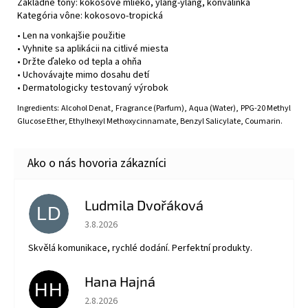
Základné tóny: kokosové mlieko, ylang-ylang, konvalinka
Kategória vône: kokosovo-tropická
• Len na vonkajšie použitie
• Vyhnite sa aplikácii na citlivé miesta
• Držte ďaleko od tepla a ohňa
• Uchovávajte mimo dosahu detí
• Dermatologicky testovaný výrobok
Ingredients: Alcohol Denat, Fragrance (Parfum), Aqua (Water), PPG-20 Methyl
Glucose Ether, Ethylhexyl Methoxycinnamate, Benzyl Salicylate, Coumarin.
Ludmila Dvořáková
LD
Hodnotenie obchodu je 5 z 5 hviezdičiek.
3.8.2026
Skvělá komunikace, rychlé dodání. Perfektní produkty.
Hana Hajná
HH
Hodnotenie obchodu je 5 z 5 hviezdičiek.
2.8.2026