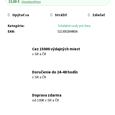
č
13,00 €
OmnibusPrice
a
m
Opýtať sa
Strážiť
Zdieľať
e
Kategória
:
Tolaletné vody pre ženy
EAN
:
5213002844656
SPIRULINA
&
OLIVE
OIL
Cez 15000 výdajných miest
SUCHÝ
v SR a ČR
OLEJ
NA
VLASY
A
TELO
Doručenie do 24-48 hodín
SPIRULINA
v SR a ČR
&
OLIVE
OIL
HAIR
Doprava zdarma
&
od 100€ v SR a ČR
BODY
DRY
OIL