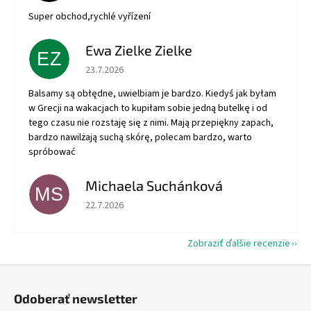
Super obchod,rychlé vyřízení
Ewa Zielke Zielke
EZ
Hodnotenie obchodu je 5 z 5 hviezdičiek.
23.7.2026
Balsamy są obłędne, uwielbiam je bardzo. Kiedyś jak byłam
w Grecji na wakacjach to kupiłam sobie jedną butelkę i od
tego czasu nie rozstaję się z nimi. Mają przepiękny zapach,
bardzo nawilżają suchą skórę, polecam bardzo, warto
spróbować
Michaela Suchánková
MS
Hodnotenie obchodu je 5 z 5 hviezdičiek.
22.7.2026
Zobraziť ďalšie recenzie
Z
á
Odoberať newsletter
p