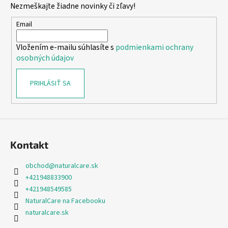
Nezmeškajte žiadne novinky či zľavy!
ä
t
Email
i
Vložením e-mailu súhlasíte s
podmienkami ochrany
e
osobných údajov
PRIHLÁSIŤ SA
Kontakt
obchod
@
naturalcare.sk
+421948833900
+421948549585
NaturalCare na Facebooku
naturalcare.sk