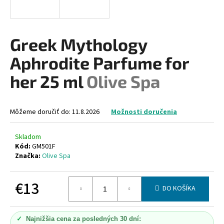
á
j
s
Greek Mythology
ť
Aphrodite Parfume for
?
her 25 ml
Olive Spa
Môžeme doručiť do:
11.8.2026
Možnosti doručenia
HĽADAŤ
Skladom
Kód:
GM501F
Značka:
Olive Spa
O
d
p
€13
DO KOŠÍKA
o
Jednotková
r
cena:
ú
✓
Najnižšia cena za posledných 30 dní: