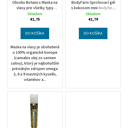
Olivolio Botanics Maska na
BodyFarm Sprchovací gél
o
vlasy pre všetky typy
s kokosom mini
Bodyfarm
d
vlasov s konopným olejom
Coconut shower gel
Skladom
Skladom
u
Botanics Cannabis Oil -
€1,75
€1,79
CBD - Hair Mask All Hair
k
types
t
DO KOŠÍKA
DO KOŠÍKA
o
Maska na vlasy je obohatená
v
o 100% organické konope
(cannabis olej zo semien
sativy), ktorý je najbohatším
prírodným zdrojom omega
3, 6 a 9 mastných kyselín,
vitamínov a...