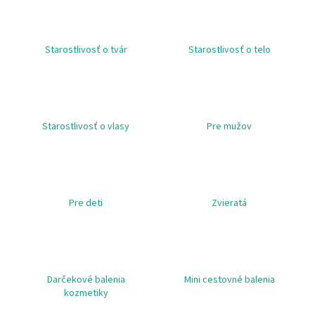
á
j
Starostlivosť o tvár
Starostlivosť o telo
s
ť
?
Starostlivosť o vlasy
Pre mužov
HĽADAŤ
Pre deti
Zvieratá
O
d
p
o
Darčekové balenia
Mini cestovné balenia
r
kozmetiky
ú