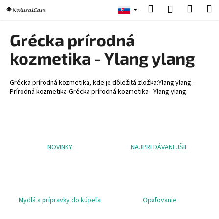
K
Prejsť
Hľadať
Nákup
M
Prihlásenie
na
o
obsah
Späť
Späť
košík
š
Grécka prírodná
í
Č
kozmetika - Ylang ylang
k
o
p
Grécka prírodná kozmetika, kde je dôležitá zložka:Ylang ylang.
o
Prírodná kozmetika-Grécka prírodná kozmetika - Ylang ylang.
t
r
e
b
NOVINKY
NAJPREDÁVANEJŠIE
u
j
e
t
Mydlá a prípravky do kúpeľa
Opaľovanie
e
n