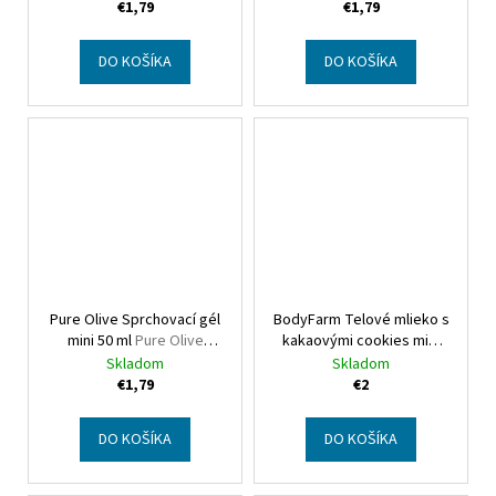
€1,79
€1,79
DO KOŠÍKA
DO KOŠÍKA
Pure Olive Sprchovací gél
BodyFarm Telové mlieko s
mini 50 ml
Pure Olive
kakaovými cookies mini
Shower Gel mini
BodyFarm Cocoa Cookies
Skladom
Skladom
body butter mini
€1,79
€2
DO KOŠÍKA
DO KOŠÍKA