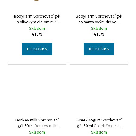
BodyFarm Sprchovací gél
BodyFarm Sprchovací gél
s olivovým olejom mini
so santalovým drevom
Bodyfarm Olive oil shower
mini
Bodyfarm
Skladom
Skladom
gel mini
Sandalwood shower gel
€1,79
€1,79
DO KOŠÍKA
DO KOŠÍKA
Donkey milk Sprchovací
Greek Yogurt Sprchovací
gél 50 ml
Donkey milk
gél 50 ml
Greek Yogurt &
Shower gel mini
Royal jelly Shower gel mini
Skladom
Skladom