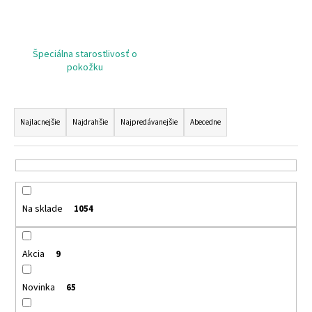
č
a
m
e
Špeciálna starostlivosť o
pokožku
SANTO
VOLCANO
R
SPA
a
KOZMETICKÉ
Najlacnejšie
Najdrahšie
Najpredávanejšie
Abecedne
SÉRUM
d
-
e
OLEJ
NA
n
VLASY
i
A
TELO
Na sklade
1054
e
SANTO
p
VOLCANO
SPA
r
COSMETIC
Akcia
9
SERUM
o
–
d
Novinka
65
OIL
HAIR
u