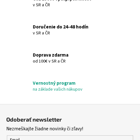
c
v SR a ČR
n
i
i
e
e
p
Doručenie do 24-48 hodín
r
v SR a ČR
v
k
y
Doprava zdarma
v
od 100€ v SR a ČR
ý
p
i
Vernostný program
s
na základe vašich nákupov
u
Z
á
Odoberať newsletter
p
Nezmeškajte žiadne novinky či zľavy!
ä
Email