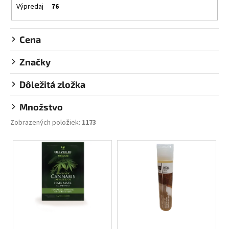
&
k
Výpredaj
76
BODY
t
€26,55
o
Cena
v
Značky
Dôležitá zložka
Množstvo
Zobrazených položiek:
1173
V
ý
p
i
s
p
r