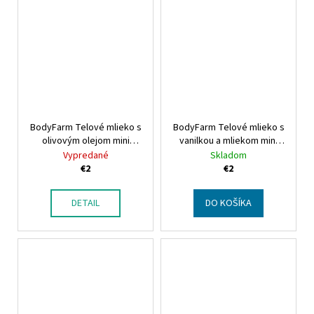
BodyFarm Telové mlieko s
BodyFarm Telové mlieko s
olivovým olejom mini
vanilkou a mliekom mini
Bodyfarm Olive oil body
Bodyfarm Vanilla-milk
Vypredané
Skladom
milk mini
body milk
€2
€2
DETAIL
DO KOŠÍKA