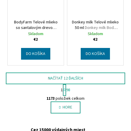
BodyFarm Telové mlieko
Donkey milk Telové mlieko
so santalovým drevom
50 ml
Donkey milk Body
mini
Bodyfarm
Milk mini
Skladom
Skladom
Sandalwood body lotion
€2
€2
DO KOŠÍKA
DO KOŠÍKA
NAČÍTAŤ 12 ĎALŠÍCH
S
1
98
t
O
r
1173
položiek celkom
v
á
HORE
l
n
k
á
o
d
v
a
Cez 15000 výdajných miest
a