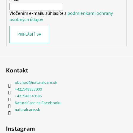
t
i
Vložením e-mailu súhlasíte s
podmienkami ochrany
e
osobných údajov
PRIHLÁSIŤ SA
Kontakt
obchod
@
naturalcare.sk
+421948833900
+421948549585
NaturalCare na Facebooku
naturalcare.sk
Instagram