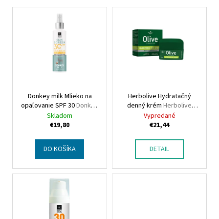
V
ý
p
i
s
p
r
Donkey milk Mlieko na
Herbolive Hydratačný
o
opaľovanie SPF 30
Donkey
denný krém
Herbolive
d
milk Sunscreen lotion SPF
Face hydrating cream
Skladom
Vypredané
u
30
€19,80
€21,44
k
t
DO KOŠÍKA
DETAIL
o
v