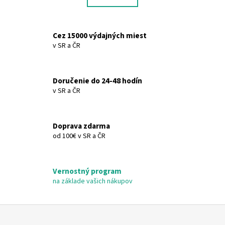
k
á
o
d
v
a
Cez 15000 výdajných miest
a
c
v SR a ČR
n
i
i
e
e
p
Doručenie do 24-48 hodín
r
v SR a ČR
v
k
y
Doprava zdarma
v
od 100€ v SR a ČR
ý
p
i
Vernostný program
s
na základe vašich nákupov
u
Z
á