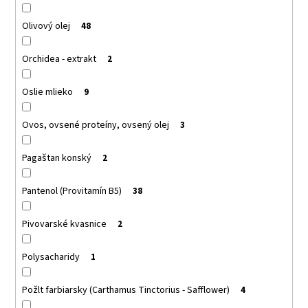
Olivový olej
48
Orchidea - extrakt
2
Oslie mlieko
9
Ovos, ovsené proteíny, ovsený olej
3
Pagaštan konský
2
Pantenol (Provitamín B5)
38
Pivovarské kvasnice
2
Polysacharidy
1
Požlt farbiarsky (Carthamus Tinctorius - Safflower)
4