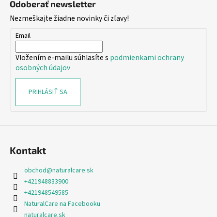
Odoberať newsletter
p
Nezmeškajte žiadne novinky či zľavy!
ä
t
Email
i
Vložením e-mailu súhlasíte s
podmienkami ochrany
e
osobných údajov
PRIHLÁSIŤ SA
Kontakt
obchod
@
naturalcare.sk
+421948833900
+421948549585
NaturalCare na Facebooku
naturalcare.sk