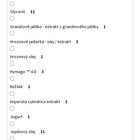
Glycerín
12
Granátové jablko - extrakt z granátového jablka
1
Hroznové jadierka - olej / extrakt
3
Hroznový olej
2
Hymagic ™ 4-D
3
Ibištek
2
Imperata cylindrica extrakt
2
Jogurt
1
Jojobový olej
11