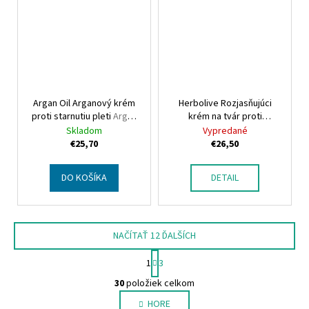
Argan Oil Arganový krém
Herbolive Rozjasňujúci
proti starnutiu pleti
Argan
krém na tvár proti
Oil Face Antiaging Cream
nedokonalostiam pleti
Skladom
Vypredané
Herbolive Face
€25,70
€26,50
Brightening and antispot
cream
DO KOŠÍKA
DETAIL
NAČÍTAŤ 12 ĎALŠÍCH
S
1
3
t
O
r
30
položiek celkom
v
á
HORE
l
n