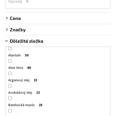
č
k
Výpredaj
0
a
t
m
o
e
Cena
v
Značky
SANTO
VOLCANO
Dôležitá zložka
SPA
SPRCHOVACÍ
GÉL
SANTO
Alantoín
30
VOLCANO
SPA
Aloe Vera
SHOWER
40
GEL
€11,95
Arganový olej
15
Avokádový olej
13
Bambucké maslo
25