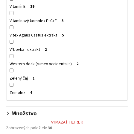
Vitamín E
29
Vitamínový komplex E+C+F
3
Vitex Agnus Castus extrakt
5
Vŕbovka - extrakt
2
Western dock (rumex occidentalis)
2
Zelený čaj
1
Zemolez
4
Množstvo
VYMAZAŤ FILTRE
Zobrazených položiek:
30