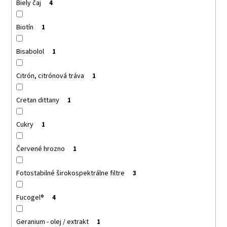
Biely čaj
4
Biotín
1
Bisabolol
1
Citrón, citrónová tráva
1
Cretan dittany
1
Cukry
1
Červené hrozno
1
Fotostabilné širokospektrálne filtre
3
Fucogel®
4
Geranium - olej / extrakt
1