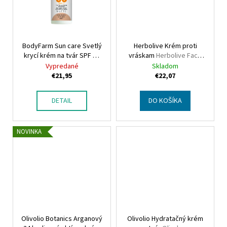
BodyFarm Sun care Svetlý
Herbolive Krém proti
krycí krém na tvár SPF 30
vráskam
Herbolive Face
Bodyfarm Sun care Face
antiwrinkle cream
Vypredané
Skladom
cream SPF 30 Coverage
€21,95
€22,07
Light
DETAIL
DO KOŠÍKA
NOVINKA
Olivolio Botanics Arganový
Olivolio Hydratačný krém