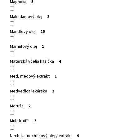
Magnólia
5
Makadamový olej
2
Mandľový olej
15
Marhuľový olej
1
Materská včelia kašička
4
Med, medový extrakt
1
Medvedica lekárska
2
Moruša
2
Multifruit™
2
Nechtík - nechtíkový olej / extrakt
9