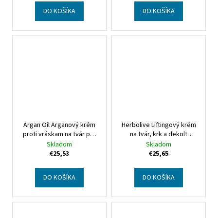
DO KOŠÍKA
DO KOŠÍKA
Argan Oil Arganový krém
Herbolive Liftingový krém
proti vráskam na tvár pre
na tvár, krk a dekolt
normálnu a zmiešanú
Herbolive Face, neck &
Skladom
Skladom
pokožku
Argan Oil Face
decollete lifting cream
€25,53
€25,65
Antiwrinkle Cream Normal-
Combination Skin
DO KOŠÍKA
DO KOŠÍKA