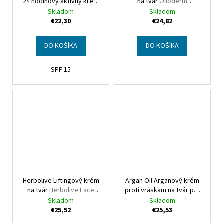
24 hodinový aktívny krém
na tvár
Olioderm
na tvár
Botanics Argan 24
Hydrating Face Cream
Skladom
Skladom
hours active face cream
€22,30
€24,82
DO KOŠÍKA
DO KOŠÍKA
SPF 15
Herbolive Liftingový krém
Argan Oil Arganový krém
na tvár
Herbolive Face
proti vráskam na tvár pre
liftime cream
normálnu a suchú pokožku
Skladom
Skladom
Argan Oil Face Antiwrinkle
€25,52
€25,53
Cream Normal-Dry Skin