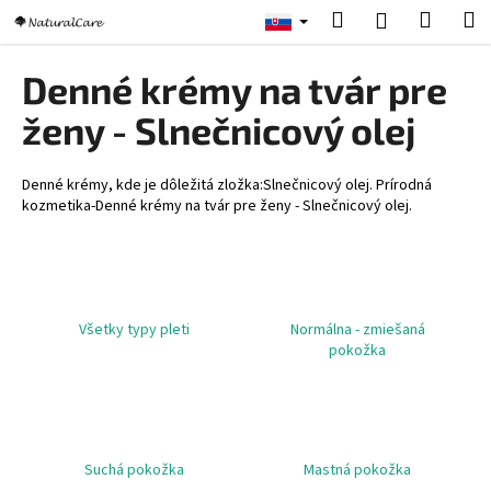
K
Prejsť
Hľadať
Nákup
M
Prihlásenie
na
o
obsah
Späť
Späť
košík
š
Denné krémy na tvár pre
í
Č
ženy - Slnečnicový olej
k
o
p
Denné krémy, kde je dôležitá zložka:Slnečnicový olej. Prírodná
o
kozmetika-Denné krémy na tvár pre ženy - Slnečnicový olej.
t
r
e
b
Všetky typy pleti
Normálna - zmiešaná
u
pokožka
j
e
t
e
Suchá pokožka
Mastná pokožka
n