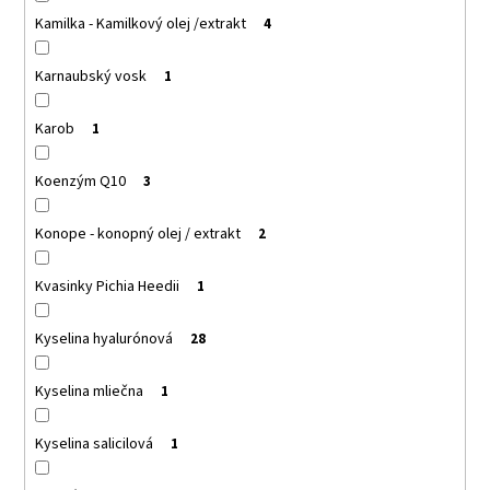
Kamilka - Kamilkový olej /extrakt
4
Karnaubský vosk
1
Karob
1
Koenzým Q10
3
Konope - konopný olej / extrakt
2
Kvasinky Pichia Heedii
1
Kyselina hyalurónová
28
Kyselina mliečna
1
Kyselina salicilová
1