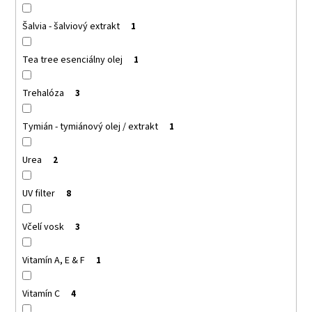
Šalvia - šalviový extrakt
1
Tea tree esenciálny olej
1
Trehalóza
3
Tymián - tymiánový olej / extrakt
1
Urea
2
UV filter
8
Včelí vosk
3
Vitamín A, E & F
1
Vitamín C
4