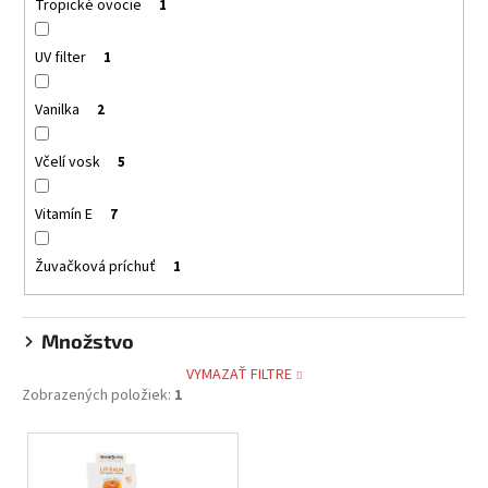
Tropické ovocie
1
UV filter
1
Vanilka
2
Včelí vosk
5
Vitamín E
7
Žuvačková príchuť
1
Množstvo
VYMAZAŤ FILTRE
Zobrazených položiek:
1
V
ý