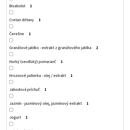
č
Bisabolol
1
a
m
e
Cretan dittany
1
Čerešne
1
HNEDÁ
SKLENENÁ
FARMACEUTICKÁ
Granátové jablko - extrakt z granátového jablka
2
FĽAŠA
S
KVAPKACOU
Horký (sevillský) pomaranč
1
PIPETOU
5
Hroznové jadierka - olej / extrakt
1
ML
SET
-
Jahodová príchuť
1
BOTTLE,
5
ML,
Jazmín - jazmínový olej, jazmínový extrakt
1
GLASS,
AMBER,
PHARMACEUTICAL
Jogurt
1
+
DROPPER