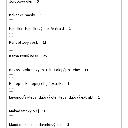
PIPETTE,
Jojobový olej
5
GLASS,
WITH
BLACK
Kakaové maslo
1
CAP
€1,49
Kamilka - Kamilkový olej /extrakt
1
Pôvodne:
€1,98
Kandelilový vosk
21
Karnaubský vosk
25
Kokos - kokosový extrakt / olej / proteíny
11
Konope - konopný olej / extrakt
1
Levanduľa - levanduľový olej, levanduľový extrakt
1
Makadamový olej
1
Mandarínka - mandarinkový olej
1