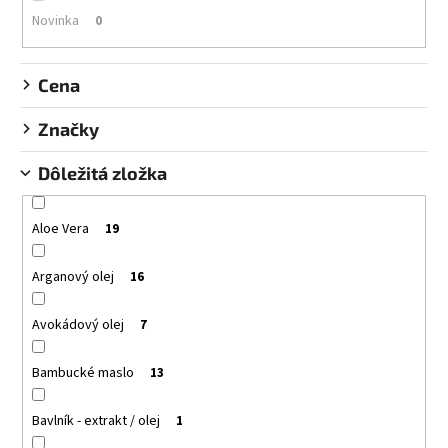
d
á
Novinka
0
u
j
k
s
Cena
t
ť
o
?
Značky
v
Dôležitá zložka
Aloe Vera
19
HĽADAŤ
Arganový olej
16
O
Avokádový olej
7
d
p
Bambucké maslo
13
o
r
Bavlník - extrakt / olej
1
ú