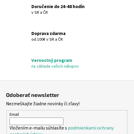
c
Doručenie do 24-48 hodín
i
v SR a ČR
e
p
r
Doprava zdarma
v
od 100€ v SR a ČR
k
y
v
Vernostný program
ý
na základe vašich nákupov
p
i
s
Z
u
á
Odoberať newsletter
p
Nezmeškajte žiadne novinky či zľavy!
ä
t
Email
i
Vložením e-mailu súhlasíte s
podmienkami ochrany
e