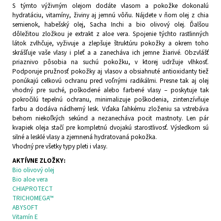
S týmto výživným olejom dodáte vlasom a pokožke dokonalú
hydratáciu, vitamíny, živiny aj jemnú vôňu. Nájdete v ňom olej z chia
semienok, habešský olej, Sacha Inchi a bio olivový olej. Ďalšou
dôležitou zložkou je extrakt z aloe vera. Spojenie týchto rastlinných
látok zvlhčuje, vyživuje a zlepšuje štruktúru pokožky a okrem toho
skrášľuje vaše vlasy i pleť a a zanecháva ich jemne žiarivé. Obzvlášť
priaznivo pôsobia na suchú pokožku, v ktorej udržuje vlhkosť.
Podporuje pružnosť pokožky aj vlasov a obsiahnuté antioxidanty tiež
ponúkajú celkovú ochranu pred voľnými radikálmi. Presne tak aj olej
vhodný pre suché, poškodené alebo farbené vlasy – poskytuje tak
pokročilú tepelnú ochranu, minimalizuje poškodenia, zintenzívňuje
farbu a dodáva nádherný lesk. Vďaka ľahkému zloženiu sa vstrebáva
behom niekoľkých sekúnd a nezanecháva pocit mastnoty. Len pár
kvapiek oleja stačí pre kompletnú dvojakú starostlivosť. Výsledkom sú
silné a lesklé vlasy a zjemnená hydratovaná pokožka.
Vhodný pre všetky typy pleti i vlasy.
AKTÍVNE ZLOŽKY:
Bio olivový olej
Bio aloe vera
CHIAPROTECT
TRICHOMEGA™
ABYSOFT
Vitamín E