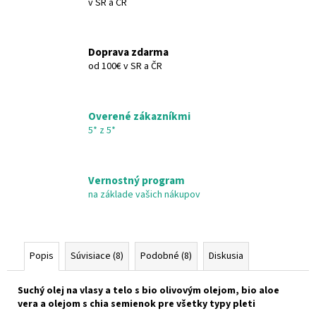
v SR a ČR
€22,95
Doprava zdarma
od 100€ v SR a ČR
Overené zákazníkmi
5* z 5*
Vernostný program
na základe vašich nákupov
Popis
Súvisiace (8)
Podobné (8)
Diskusia
Suchý olej na vlasy a telo s bio olivovým olejom, bio aloe
vera a olejom s chia semienok pre všetky typy pleti