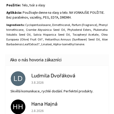
Použitie:
Telo, tvár a vlasy
Aplikácia:
Používajte denne na vlasy a telo. NA VONKAJŠIE POUŽITIE.
Bez parabénov, vazelíny, PEG, EDTA, DMDMH.
Ingredients:
Cyclopentasiloxane, Dimethiconol, Parfum (Fragrance), Phenyl
trimethicone, Crambe Abyssinica Seed Oil, Phytosterol Esters, Plukenatia
Volubilis Seed Oil, Salvia Hispanica Seed Oil, Tocopheryl Acetate, Olea
Europaea (Olive) Fruit Oil*, Helianthus Annuus (Sunflower) Seed Oil, Aloe
Barbadensis Leaf Extract*, Linalool, Alpha-Isomethyl Ionone.
Ludmila Dvořáková
LD
Hodnotenie obchodu je 5 z 5 hviezdičiek.
3.8.2026
Skvělá komunikace, rychlé dodání. Perfektní produkty.
Hana Hajná
HH
Hodnotenie obchodu je 5 z 5 hviezdičiek.
2.8.2026