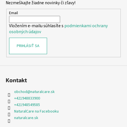
Nezmeškajte žiadne novinky či zľavy!
ä
t
Email
i
Vložením e-mailu súhlasíte s
podmienkami ochrany
e
osobných údajov
PRIHLÁSIŤ SA
Kontakt
obchod
@
naturalcare.sk
+421948833900
+421948549585
NaturalCare na Facebooku
naturalcare.sk