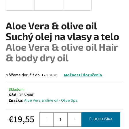
á
j
s
Aloe Vera & olive oil
ť
Suchý olej na vlasy a telo
?
Aloe Vera & olive oil Hair
& body dry oil
HĽADAŤ
Môžeme doručiť do:
12.8.2026
Možnosti doručenia
Skladom
O
Kód:
OSA208F
d
Značka:
Aloe Vera & olive oil - Olive Spa
p
o
€19,55
r
DO KOŠÍKA
ú
Jednotková