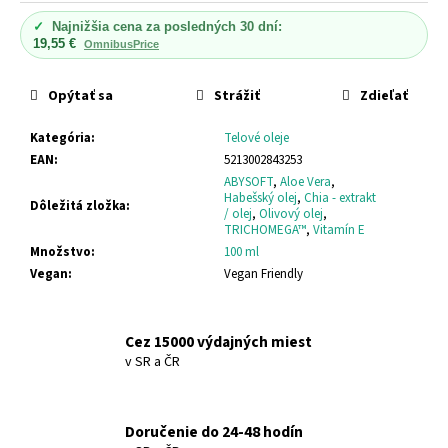
č
cena:
a
✓
Najnižšia cena za posledných 30 dní:
m
19,55 €
OmnibusPrice
e
Opýtať sa
Strážiť
Zdieľať
SPIRULINA
Kategória
:
Telové oleje
&
OLIVE
EAN
:
5213002843253
OIL
ABYSOFT
,
Aloe Vera
,
SUCHÝ
Habešský olej
,
Chia - extrakt
Dôležitá zložka
:
OLEJ
/ olej
,
Olivový olej
,
NA
TRICHOMEGA™
,
Vitamín E
VLASY
Množstvo
:
100 ml
A
Vegan
:
Vegan Friendly
TELO
SPIRULINA
&
OLIVE
Cez 15000 výdajných miest
OIL
v SR a ČR
HAIR
&
BODY
DRY
Doručenie do 24-48 hodín
OIL