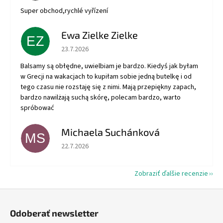
Super obchod,rychlé vyřízení
Ewa Zielke Zielke
EZ
Hodnotenie obchodu je 5 z 5 hviezdičiek.
23.7.2026
Balsamy są obłędne, uwielbiam je bardzo. Kiedyś jak byłam
w Grecji na wakacjach to kupiłam sobie jedną butelkę i od
tego czasu nie rozstaję się z nimi. Mają przepiękny zapach,
bardzo nawilżają suchą skórę, polecam bardzo, warto
spróbować
Michaela Suchánková
MS
Hodnotenie obchodu je 5 z 5 hviezdičiek.
22.7.2026
Zobraziť ďalšie recenzie
Z
á
Odoberať newsletter
p