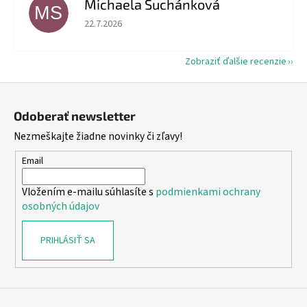
Michaela Suchánková
MS
Hodnotenie obchodu je 5 z 5 hviezdičiek.
22.7.2026
Zobraziť ďalšie recenzie
Z
á
Odoberať newsletter
p
Nezmeškajte žiadne novinky či zľavy!
ä
t
Email
i
Vložením e-mailu súhlasíte s
podmienkami ochrany
e
osobných údajov
PRIHLÁSIŤ SA