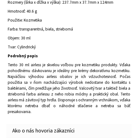
Rozmery (šírka x dĺžka x výška): 237.7mm x 37.7mm x 124mm
Hmotnosť: 40.6 g
Použitie: Kozmetika
Farba: transparentná, biela, strieborná
Objem: 30 ml
Tvar: Cylindrický
Podrobný popis
Tento 30 ml airless je skvelou voľbou pre kozmetiku produkty. Vďaka
pohodlnému dávkovaniu je ideálny pre krémy dekoratívnu kozmetiku.
Najväčšou výhodou airless obalov je ich vdzuchotesnosť. Počas
použitia sa v ňom nachádzajúci výrobok nedostane do kontaktu s
baktériami, čím predlžuje jeho životnosť. Valcovitý tvar a taktiež biela a
strieborná farba airlessu z neho robia módny a praktický obal. Tento
airless má závitový typ hrdla. Disponuje s ochranným vrchnákom, vďaka
ktorému netreba dbať o náhodné stlačenie a netreba sa báť
presakovania.