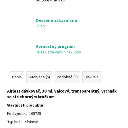
od 100€ v SR a ČR
Overené zákazníkmi
5* z 5*
Vernostný program
na základe vašich nákupov
Popis
Súvisiace (5)
Podobné (5)
Diskusia
Airless dávkovač, 30 ml, valcový, transparentný, vrchnák
so strieborným krúžkom
Vlastnosti produktu
Kód výrobku: 105725
Typ hrdla: závitový