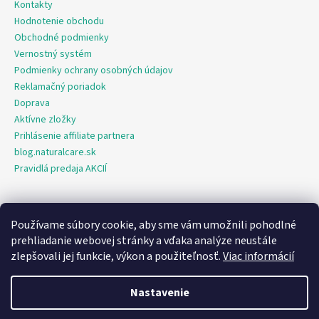
Kontakty
Hodnotenie obchodu
Obchodné podmienky
Vernostný systém
Podmienky ochrany osobných údajov
Reklamačný poriadok
Doprava
Aktívne zložky
Prihlásenie affiliate partnera
blog.naturalcare.sk
Pravidlá predaja AKCIÍ
Používame súbory cookie, aby sme vám umožnili pohodlné
O marketing sa nám stará digitálna agentúra Consultee
prehliadanie webovej stránky a vďaka analýze neustále
zlepšovali jej funkcie, výkon a použiteľnosť.
Viac informácií
Vytvoril Shoptet
Nastavenie
Copyright 2026
NaturalCare.sk
. Všetky práva vyhradené.
Upraviť
nastavenie cookies