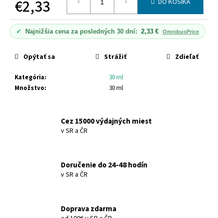
€2,33
č
DO KOŠÍKA
a
Jednotková
m
cena:
✓
Najnižšia cena za posledných 30 dní:
2,33 €
e
OmnibusPrice
Opýtať sa
Strážiť
Zdieľať
DONKEY
MILK
Kategória
:
30 ml
HYDRATAČNÝ
ŠAMPÓN
Množstvo
:
30 ml
DONKEY
MILK
HYDRO
SHAMPOO
Cez 15000 výdajných miest
v SR a ČR
€10,15
Doručenie do 24-48 hodín
v SR a ČR
Doprava zdarma