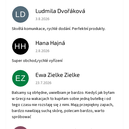
Ludmila Dvořáková
LD
Hodnotenie obchodu je 5 z 5 hviezdičiek.
3.8.2026
Skvělá komunikace, rychlé dodání. Perfektní produkty.
Hana Hajná
HH
Hodnotenie obchodu je 5 z 5 hviezdičiek.
2.8.2026
Super obchod,rychlé vyřízení
Ewa Zielke Zielke
EZ
Hodnotenie obchodu je 5 z 5 hviezdičiek.
23.7.2026
Balsamy są obłędne, uwielbiam je bardzo. Kiedyś jak byłam
w Grecji na wakacjach to kupiłam sobie jedną butelkę i od
tego czasu nie rozstaję się z nimi. Mają przepiękny zapach,
bardzo nawilżają suchą skórę, polecam bardzo, warto
spróbować