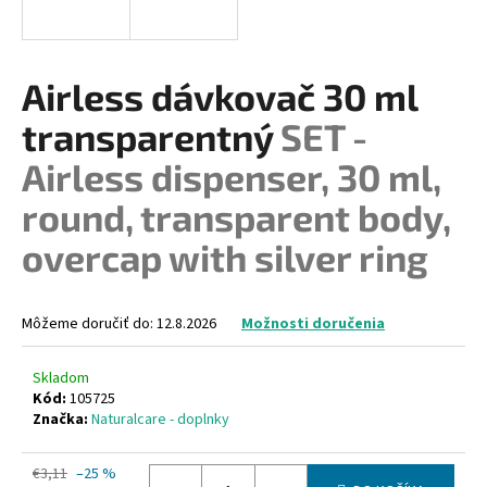
á
j
s
Airless dávkovač 30 ml
ť
transparentný
SET -
?
Airless dispenser, 30 ml,
round, transparent body,
overcap with silver ring
HĽADAŤ
Môžeme doručiť do:
12.8.2026
Možnosti doručenia
O
d
Skladom
p
Kód:
105725
o
Značka:
Naturalcare - doplnky
r
ú
€3,11
–25 %