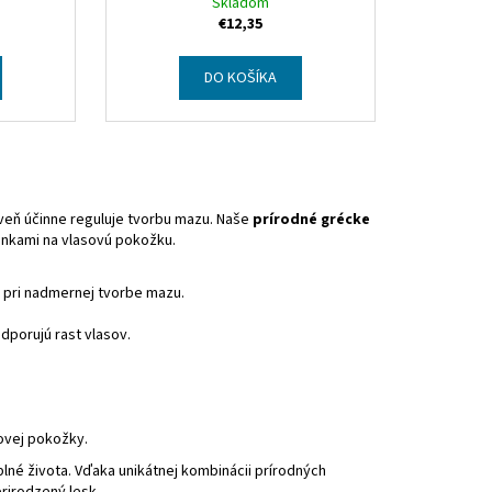
hampoo
Skladom
€12,35
DO KOŠÍKA
m
roveň účinne reguluje tvorbu mazu. Naše
prírodné grécke
inkami na vlasovú pokožku.
 pri nadmernej tvorbe mazu.
dporujú rast vlasov.
ovej pokožky.
lné života. Vďaka unikátnej kombinácii prírodných