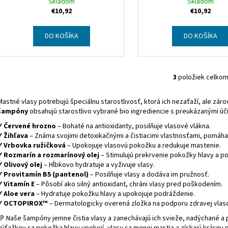
k
Skladom
Repair Oily Dandruff S
Skladom
o
€10,92
€10,92
t
v
o
DO KOŠÍKA
DO KOŠÍKA
v
3
položiek celko
O
v
Mastné vlasy potrebujú špeciálnu starostlivosť, ktorá ich nezaťaží, ale zá
l
šampóny
obsahujú starostlivo vybrané bio ingrediencie s preukázanými úč
á
✔
Červené hrozno
– Bohaté na antioxidanty, posilňuje vlasové vlákna.
d
✔
Žihľava
– Známa svojimi detoxikačnými a čistiacimi vlastnosťami, pomáha
a
✔
Vrbovka ružičková
– Upokojuje vlasovú pokožku a redukuje mastenie.
c
✔
Rozmarín a rozmarínový olej
– Stimulujú prekrvenie pokožky hlavy a po
i
✔
Olivový olej
– Hĺbkovo hydratuje a vyživuje vlasy.
e
✔
Provitamín B5 (pantenol)
– Posilňuje vlasy a dodáva im pružnosť.
p
✔
Vitamín E
– Pôsobí ako silný antioxidant, chráni vlasy pred poškodením.
r
✔
Aloe vera
– Hydratuje pokožku hlavy a upokojuje podráždenie.
✔
OCTOPIROX™
– Dermatologicky overená zložka na podporu zdravej vlas
v
k
💚 Naše šampóny jemne čistia vlasy a zanechávajú ich svieže, nadýchané a p