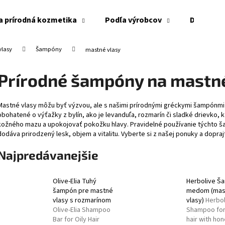
a prírodná kozmetika
Podľa výrobcov
Doplnky
vlasy
Šampóny
mastné vlasy
Čo potrebujete nájsť?
Prírodné šampóny na mastné
HĽADAŤ
Mastné vlasy môžu byť výzvou, ale s našimi prírodnými gréckymi šampónmi 
obohatené o výťažky z bylín, ako je levanduľa, rozmarín či sladké drievko,
kožného mazu a upokojovať pokožku hlavy. Pravidelné používanie týchto ša
dodáva prirodzený lesk, objem a vitalitu. Vyberte si z našej ponuky a doprajt
Odporúčame
Najpredávanejšie
Olive-Elia Tuhý
Herbolive Š
šampón pre mastné
medom (mas
vlasy s rozmarínom
vlasy)
Herbol
Olive-Elia Shampoo
Shampoo for 
Bar for Oily Hair
hair with ho