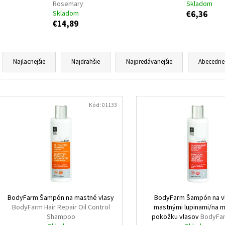
HNEDÁ SKLENENÁ FARMACEUTICKÁ FĽAŠA S
DONKEY MILK MYD
Rosemary
Skladom
KVAPKACOU PIPETOU 5 ML
SET - BOTTLE, 5
Skladom
€6,36
€5,41
ML, GLASS, AMBER, PHARMACEUTICAL +
€14,89
DROPPER PIPETTE, GLASS, WITH BLACK CAP
€1,49
R
Pôvodne:
€1,98
a
Najlacnejšie
Najdrahšie
Najpredávanejšie
Abecedne
d
e
V
n
ý
Kód:
01133
i
p
e
i
p
s
r
p
o
r
d
o
u
d
BodyFarm Šampón na mastné vlasy
BodyFarm Šampón na vl
k
BodyFarm Hair Repair Oil Control
mastnými lupinami/na 
u
Shampoo
pokožku vlasov
BodyFar
t