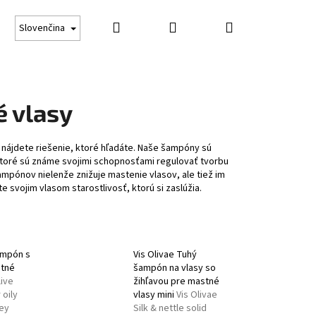
Hľadať
Prihlásenie
Nákupný
Darčekové poukážky
Opaľovanie
Obchodné
Slovenčina
košík
 vlasy
nájdete riešenie, ktoré hľadáte. Naše šampóny sú
 ktoré sú známe svojimi schopnosťami regulovať tvorbu
mpónov nielenže znižuje mastenie vlasov, ale tiež im
e svojim vlasom starostlivosť, ktorú si zaslúžia.
ampón s
Vis Olivae Tuhý
tné
šampón na vlasy so
ive
žihľavou pre mastné
Nasledujúce
oily
vlasy mini
Vis Olivae
ney
Silk & nettle solid