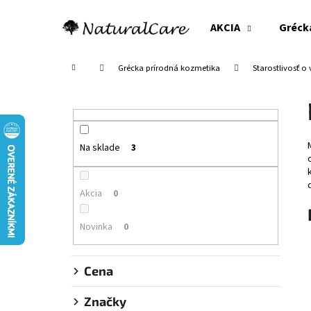
K
Prejsť
na
o
AKCIA
Gréck
obsah
Späť
Späť
š
do
do
í
Domov
Grécka prírodná kozmetika
Starostlivosť o 
obchodu
obchodu
k
B
o
č
n
Na sklade
3
ý
p
Akcia
0
a
n
Novinka
0
e
l
Cena
Značky