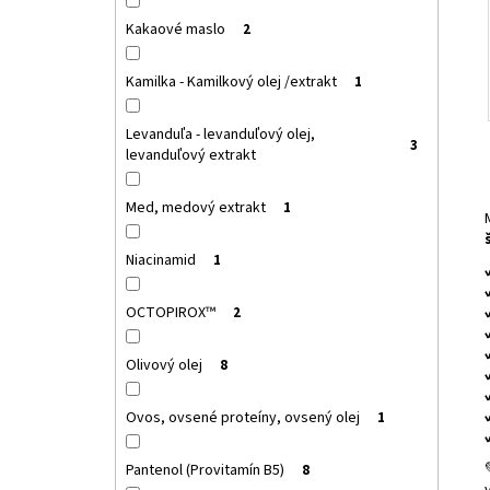
Kakaové maslo
2
Kamilka - Kamilkový olej /extrakt
1
Levanduľa - levanduľový olej,
3
levanduľový extrakt
Med, medový extrakt
1
Niacinamid
1
OCTOPIROX™
2
Olivový olej
8
Ovos, ovsené proteíny, ovsený olej
1
Pantenol (Provitamín B5)
8