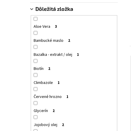
SANTO VOLCANO SPA KOZMETICKÉ SÉRUM -
OLEJ NA VLASY A TELO
SANTO VOLCANO SPA
Dôležitá zložka
COSMETIC SERUM – OIL HAIR & BODY
€26,55
Aloe Vera
3
Bambucké maslo
2
Bazalka - extrakt / olej
1
Biotín
2
Climbazole
1
Červené hrozno
1
Glycerín
2
Jojobový olej
2