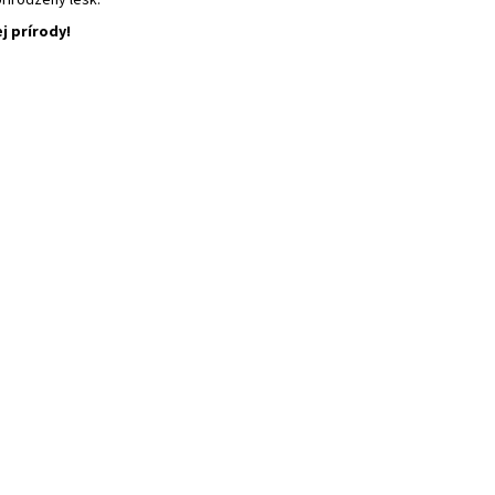
prirodzený lesk.
j prírody!