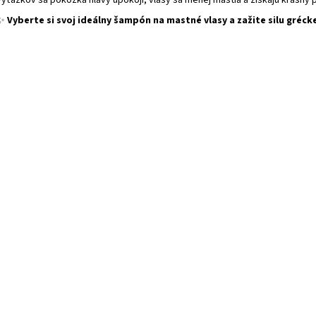
y
výťažkov sa pokožka hlavy upokojí, vlasy sa menej mastia a získajú krásny 
v
✨
Vyberte si svoj ideálny šampón na mastné vlasy a zažite silu grécke
ý
p
i
s
u