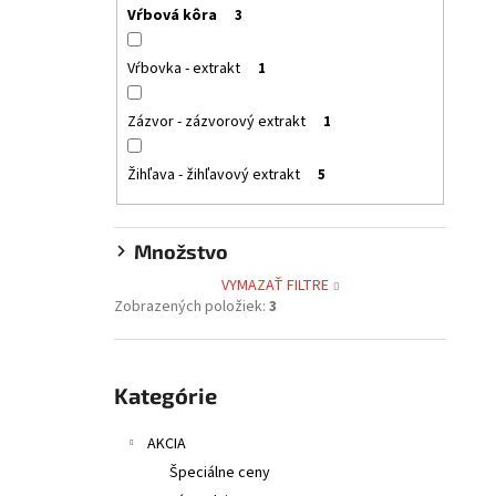
Vŕbová kôra
3
Vŕbovka - extrakt
1
Zázvor - zázvorový extrakt
1
Žihľava - žihľavový extrakt
5
Množstvo
VYMAZAŤ FILTRE
Zobrazených položiek:
3
Preskočiť
kategórie
Kategórie
AKCIA
Špeciálne ceny