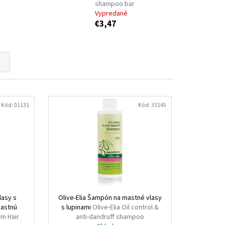
LO
DONKEY MILK SOAP
shampoo bar
Vypredané
€3,47
Kód:
01131
Kód:
33145
asy s
Olive-Elia Šampón na mastné vlasy
mastnú
s lupinami
Olive-Elia Oil control &
m Hair
anti-dandruff shampoo