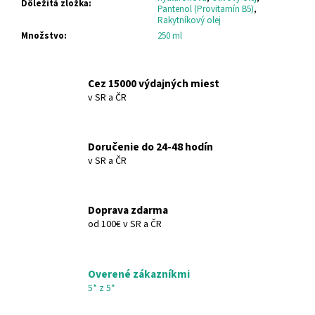
č
Dôležitá zložka
:
Pantenol (Provitamín B5)
,
a
Rakytníkový olej
m
Množstvo
:
250 ml
e
Cez 15000 výdajných miest
SANTO
v SR a ČR
VOLCANO
SPA
SPRCHOVACÍ
GÉL
Doručenie do 24-48 hodín
SANTO
VOLCANO
v SR a ČR
SPA
SHOWER
GEL
Doprava zdarma
€11,95
od 100€ v SR a ČR
Overené zákazníkmi
5* z 5*