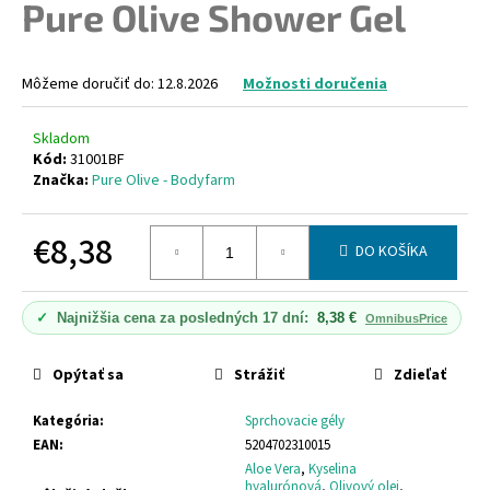
Pure Olive Shower Gel
á
j
s
Môžeme doručiť do:
12.8.2026
Možnosti doručenia
ť
?
Skladom
Kód:
31001BF
Značka:
Pure Olive - Bodyfarm
€8,38
DO KOŠÍKA
HĽADAŤ
Jednotková
cena:
✓
Najnižšia cena za posledných 17 dní:
8,38 €
OmnibusPrice
O
d
Opýtať sa
Strážiť
Zdieľať
p
o
Kategória
:
Sprchovacie gély
r
EAN
:
5204702310015
ú
Aloe Vera
,
Kyselina
hyalurónová
,
Olivový olej
,