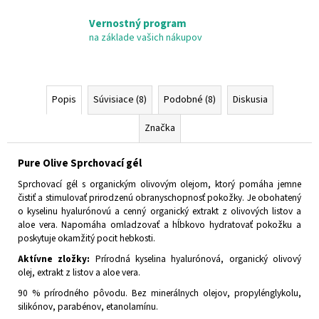
Vernostný program
na základe vašich nákupov
Popis
Súvisiace (8)
Podobné (8)
Diskusia
Značka
Pure Olive Sprchovací gél
Sprchovací gél s organickým olivovým olejom, ktorý pomáha jemne
čistiť a stimulovať prirodzenú obranyschopnosť pokožky. Je obohatený
o kyselinu hyalurónovú a cenný organický extrakt z olivových listov a
aloe vera. Napomáha omladzovať a hĺbkovo hydratovať pokožku a
poskytuje okamžitý pocit hebkosti.
Aktívne zložky:
Prírodná kyselina hyalurónová, organický olivový
olej, extrakt z listov a aloe vera.
90 % prírodného pôvodu. Bez minerálnych olejov, propylénglykolu,
silikónov, parabénov, etanolamínu.