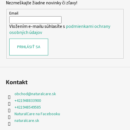
Nezmeškajte žiadne novinky či zľavy!
ä
t
Email
i
Vložením e-mailu súhlasíte s
podmienkami ochrany
e
osobných údajov
PRIHLÁSIŤ SA
Kontakt
obchod
@
naturalcare.sk
+421948833900
+421948549585
NaturalCare na Facebooku
naturalcare.sk