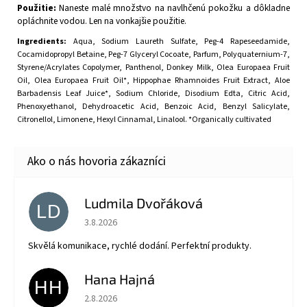
Použitie:
Naneste malé množstvo na navlhčenú pokožku a dôkladne
opláchnite vodou. Len na vonkajšie použitie.
Ingredients:
Aqua, Sodium Laureth Sulfate, Peg-4 Rapeseedamide,
Cocamidopropyl Betaine, Peg-7 Glyceryl Cocoate, Parfum, Polyquaternium-7,
Styrene/Acrylates Copolymer, Panthenol, Donkey Milk, Olea Europaea Fruit
Oil, Olea Europaea Fruit Oil*, Hippophae Rhamnoides Fruit Extract, Aloe
Barbadensis Leaf Juice*, Sodium Chloride, Disodium Edta, Citric Acid,
Phenoxyethanol, Dehydroacetic Acid, Benzoic Acid, Benzyl Salicylate,
Citronellol, Limonene, Hexyl Cinnamal, Linalool. *Organically cultivated
Ludmila Dvořáková
LD
Hodnotenie obchodu je 5 z 5 hviezdičiek.
3.8.2026
Skvělá komunikace, rychlé dodání. Perfektní produkty.
Hana Hajná
HH
Hodnotenie obchodu je 5 z 5 hviezdičiek.
2.8.2026