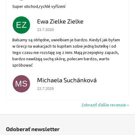
Super obchod,rychlé vyřízení
Ewa Zielke Zielke
EZ
Hodnotenie obchodu je 5 z 5 hviezdičiek.
23.7.2026
Balsamy są obłędne, uwielbiam je bardzo. Kiedyś jak byłam
w Grecji na wakacjach to kupiłam sobie jedną butelkę i od
tego czasu nie rozstaję się z nimi. Mają przepiękny zapach,
bardzo nawilżają suchą skórę, polecam bardzo, warto
spróbować
Michaela Suchánková
MS
Hodnotenie obchodu je 5 z 5 hviezdičiek.
22.7.2026
Zobraziť ďalšie recenzie
Z
á
Odoberať newsletter
p