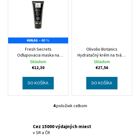
–40 %
€20,51
Fresh Secrets
Olivolio Botanics
Odlupovacia maska na
Hydratačný krém na tvár s
tvár
Fresh Secrets Face
oslím mliekom
Botanics
Skladom
Skladom
Mask Peel Off With
Donkey Milk Hydrating
€12,30
€27,56
Charcoal
Face Cream
DO KOŠÍKA
DO KOŠÍKA
4
položiek celkom
O
v
l
Cez 15000 výdajných miest
á
v SR a ČR
d