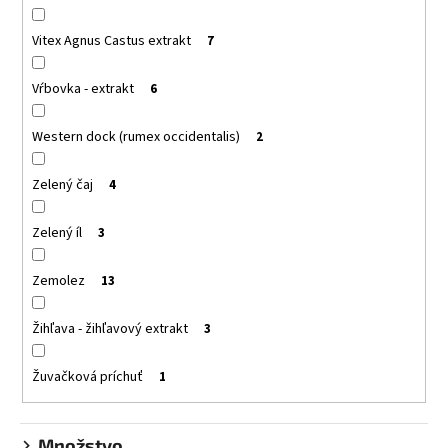
Vitex Agnus Castus extrakt
7
Vŕbovka - extrakt
6
Western dock (rumex occidentalis)
2
Zelený čaj
4
Zelený íl
3
Zemolez
13
Žihľava - žihľavový extrakt
3
Žuvačková príchuť
1
Množstvo