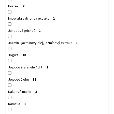
Ibištek
7
Imperata cylindrica extrakt
2
Jahodová príchuť
1
Jazmín - jazmínový olej, jazmínový extrakt
1
Jogurt
10
Jojobové granule / drť
1
Jojobový olej
39
Kakaové maslo
3
Kamélia
1