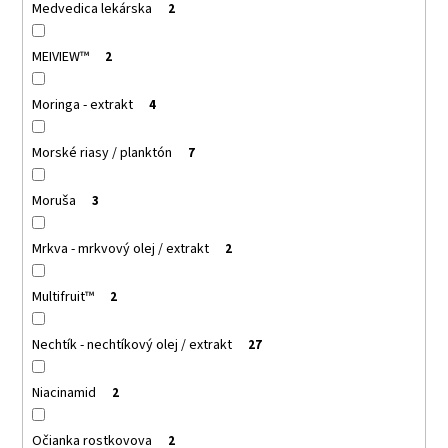
Medvedica lekárska
2
MEIVIEW™
2
Moringa - extrakt
4
Morské riasy / planktón
7
Moruša
3
Mrkva - mrkvový olej / extrakt
2
Multifruit™
2
Nechtík - nechtíkový olej / extrakt
27
Niacinamid
2
Očianka rostkovova
2