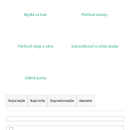
á
j
Mydlá na tvár
Pleťové masky
s
ť
?
Pleťové oleje a séra
Starostlivosť o očné okolie
HĽADAŤ
Zubné pasty
O
R
d
a
Najlacnejšie
Najdrahšie
Najpredávanejšie
Abecedne
p
d
o
e
r
n
ú