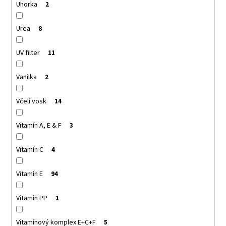
Uhorka
2
Urea
8
UV filter
11
Vanilka
2
Včelí vosk
14
Vitamín A, E & F
3
Vitamín C
4
Vitamín E
94
Vitamín PP
1
Vitamínový komplex E+C+F
5