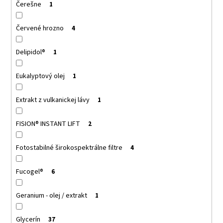
Čerešne
1
Červené hrozno
4
Delipidol®
1
Eukalyptový olej
1
Extrakt z vulkanickej lávy
1
FISION® INSTANT LIFT
2
Fotostabilné širokospektrálne filtre
4
Fucogel®
6
Geranium - olej / extrakt
1
Glycerín
37