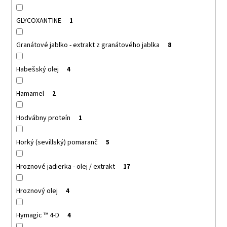
GLYCOXANTINE
1
Granátové jablko - extrakt z granátového jablka
8
Habešský olej
4
Hamamel
2
Hodvábny proteín
1
Horký (sevillský) pomaranč
5
Hroznové jadierka - olej / extrakt
17
Hroznový olej
4
Hymagic ™ 4-D
4