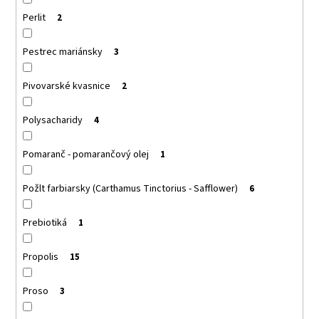
Perlit
2
Pestrec mariánsky
3
Pivovarské kvasnice
2
Polysacharidy
4
Pomaranč - pomarančový olej
1
Požlt farbiarsky (Carthamus Tinctorius - Safflower)
6
Prebiotiká
1
Propolis
15
Proso
3