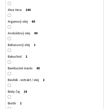
VERA
€6,36
Aloe Vera
144
Arganový olej
60
Avokádový olej
40
Babassový olej
1
Bakuchiol
2
Bambucké maslo
65
Bavlník - extrakt / olej
2
Biely čaj
16
Biotín
1