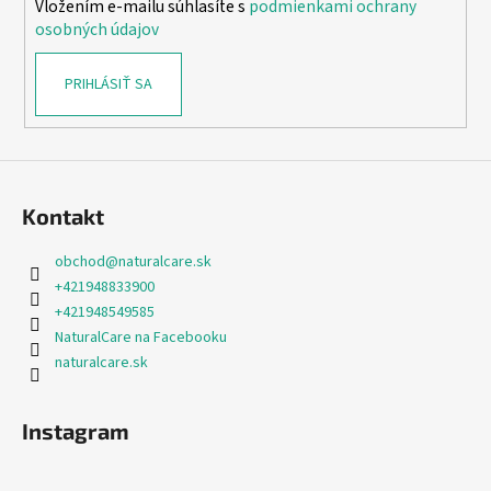
Vložením e-mailu súhlasíte s
podmienkami ochrany
e
osobných údajov
PRIHLÁSIŤ SA
Kontakt
obchod
@
naturalcare.sk
+421948833900
+421948549585
NaturalCare na Facebooku
naturalcare.sk
Instagram