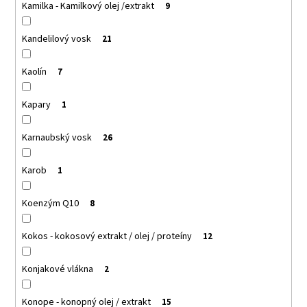
Kamilka - Kamilkový olej /extrakt
9
Kandelilový vosk
21
Kaolín
7
Kapary
1
Karnaubský vosk
26
Karob
1
Koenzým Q10
8
Kokos - kokosový extrakt / olej / proteíny
12
Konjakové vlákna
2
Konope - konopný olej / extrakt
15