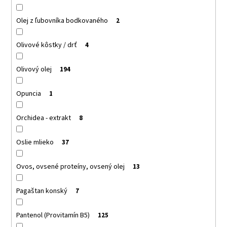
Olej z ľubovníka bodkovaného
2
Olivové kôstky / drť
4
Olivový olej
194
Opuncia
1
Orchidea - extrakt
8
Oslie mlieko
37
Ovos, ovsené proteíny, ovsený olej
13
Pagaštan konský
7
Pantenol (Provitamín B5)
125