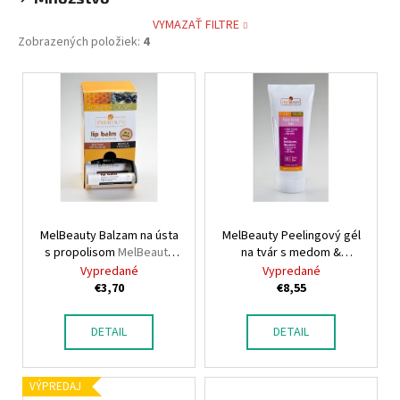
VYMAZAŤ FILTRE
Zobrazených položiek:
4
V
ý
p
i
s
p
r
MelBeauty Balzam na ústa
MelBeauty Peelingový gél
o
s propolisom
MelBeauty
na tvár s medom &
d
Lip balm propolis honey -
olivovým olejom
Vypredané
Vypredané
u
olive
MelBeauty Face Scrub gel
€3,70
€8,55
Honey & Olive
k
t
DETAIL
DETAIL
o
v
VÝPREDAJ