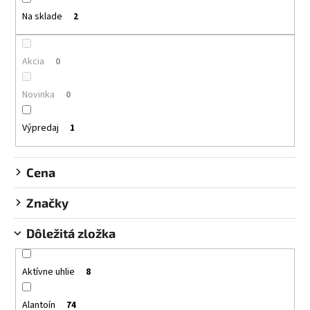
č
i
a
Na sklade
2
e
m
p
e
r
Akcia
0
o
HERBOLIVE
d
Novinka
0
ŠAMPÓN
u
S
ALOE
k
Výpredaj
1
VERA
t
(SUCHÉ
VLASY
o
A
Cena
v
POŠKODENÉ
VLASY)
Značky
HERBOLIVE
SHAMPOO
FOR
Dôležitá zložka
DRY
&
DAMAGED
Aktívne uhlie
8
HAIR
WITH
ALOE
Alantoín
74