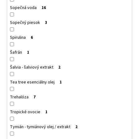
Sopečná voda
16
Sopečný piesok
3
Spirulina
6
Šafrán
1
Šalvia - šalviový extrakt
2
Tea tree esenciálny olej
1
Trehalóza
7
Tropické ovocie
1
Tymián - tymiánový olej / extrakt
2