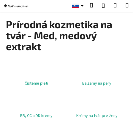
K
Prejsť
Hľadať
Nákup
M
Prihlásenie
na
o
obsah
Späť
Späť
košík
š
Prírodná kozmetika na
í
Č
tvár - Med, medový
k
o
extrakt
p
o
t
r
e
Čistenie pleti
Balzamy na pery
b
u
j
e
BB, CC a DD krémy
Krémy na tvár pre ženy
t
e
n