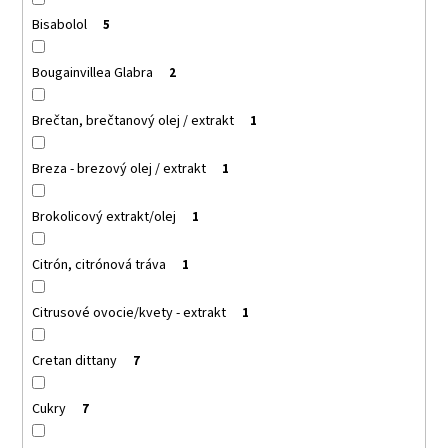
Bisabolol
5
Bougainvillea Glabra
2
Brečtan, brečtanový olej / extrakt
1
Breza - brezový olej / extrakt
1
Brokolicový extrakt/olej
1
Citrón, citrónová tráva
1
Citrusové ovocie/kvety - extrakt
1
Cretan dittany
7
Cukry
7