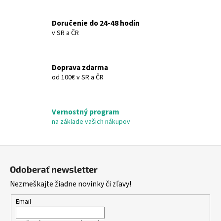
a
c
Doručenie do 24-48 hodín
i
v SR a ČR
e
p
r
Doprava zdarma
v
od 100€ v SR a ČR
k
y
v
Vernostný program
ý
na základe vašich nákupov
p
i
s
Z
u
á
Odoberať newsletter
p
Nezmeškajte žiadne novinky či zľavy!
ä
t
Email
i