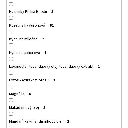
Kvasinky Pichia Heedii
5
Kyselina hyalurónová
82
Kyselina mliečna
7
Kyselina salicilová
1
Levanduľa - levanduľový olej, levanduľový extrakt
1
Lotos - extrakt z lotosu
2
Magnólia
6
Makadamový olej
5
Mandarínka - mandarinkový olej
1