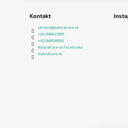
Kontakt
Inst
obchod
@
naturalcare.sk
+421948833900
+421948549585
NaturalCare na Facebooku
naturalcare.sk