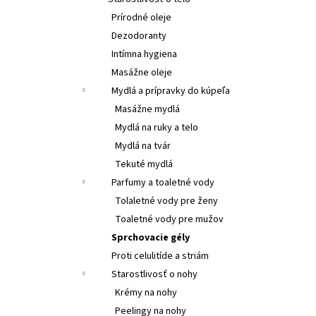
SANTO VOLCANO SPA KOZMETICKÉ SÉRUM -
OLEJ NA VLASY A TELO
SANTO VOLCANO SPA
Prírodné oleje
COSMETIC SERUM – OIL HAIR & BODY
Dezodoranty
€26,55
Intímna hygiena
Masážne oleje
Mydlá a prípravky do kúpeľa
Masážne mydlá
Mydlá na ruky a telo
Mydlá na tvár
Tekuté mydlá
Parfumy a toaletné vody
Tolaletné vody pre ženy
Toaletné vody pre mužov
Sprchovacie gély
Proti celulitíde a striám
Starostlivosť o nohy
Krémy na nohy
Peelingy na nohy