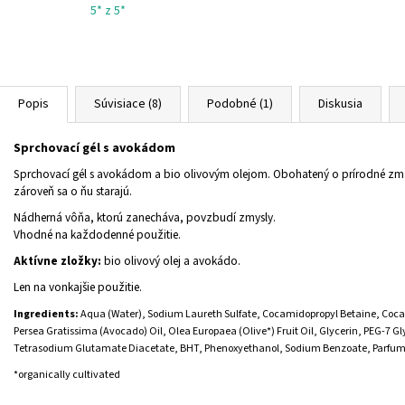
5* z 5*
Popis
Súvisiace (8)
Podobné (1)
Diskusia
Sprchovací gél s avokádom
Sprchovací gél s avokádom a bio olivovým olejom. Obohatený o prírodné zm
zároveň sa o ňu starajú.
Nádherná vôňa, ktorú zanecháva, povzbudí zmysly.
Vhodné na každodenné použitie.
Aktívne zložky:
bio olivový olej a avokádo.
Len na vonkajšie použitie.
Ingredients:
Aqua (Water), Sodium Laureth Sulfate, Cocamidopropyl Betaine, Coca
Persea Gratissima (Avocado) Oil, Olea Europaea (Olive*) Fruit Oil, Glycerin, PEG-7 G
Tetrasodium Glutamate Diacetate, BHT, Phenoxyethanol, Sodium Benzoate, Parfum (
*organically cultivated