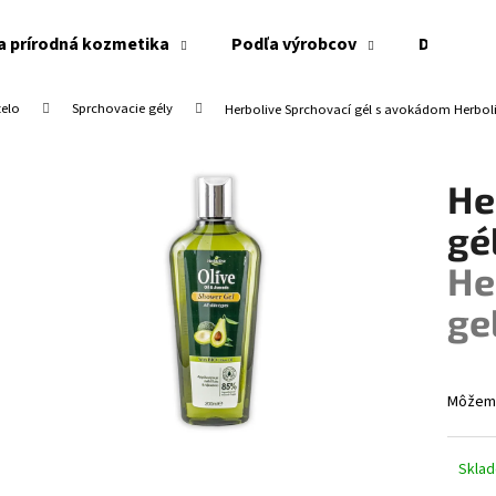
a prírodná kozmetika
Podľa výrobcov
Doplnky
telo
Sprchovacie gély
Herbolive Sprchovací gél s avokádom
Herbol
Čo potrebujete nájsť?
He
HĽADAŤ
gé
He
Odporúčame
ge
Môžeme
Skla