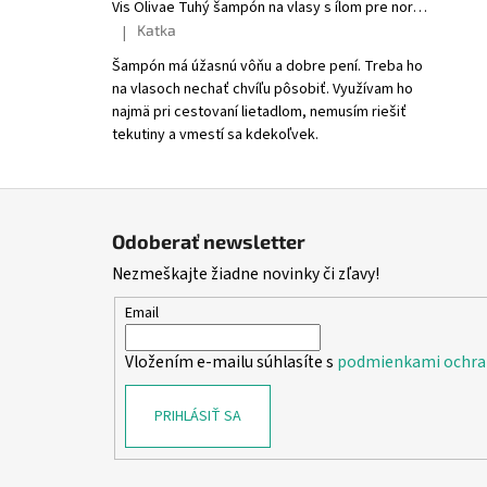
Vis Olivae Tuhý šampón na vlasy s ílom pre normálne a suché vlasy
Katka
|
Hodnotenie produktu je 5 z 5 hviezdičiek.
Šampón má úžasnú vôňu a dobre pení. Treba ho
na vlasoch nechať chvíľu pôsobiť. Využívam ho
najmä pri cestovaní lietadlom, nemusím riešiť
tekutiny a vmestí sa kdekoľvek.
Z
á
Odoberať newsletter
p
Nezmeškajte žiadne novinky či zľavy!
ä
t
Email
i
Vložením e-mailu súhlasíte s
podmienkami ochra
e
PRIHLÁSIŤ SA