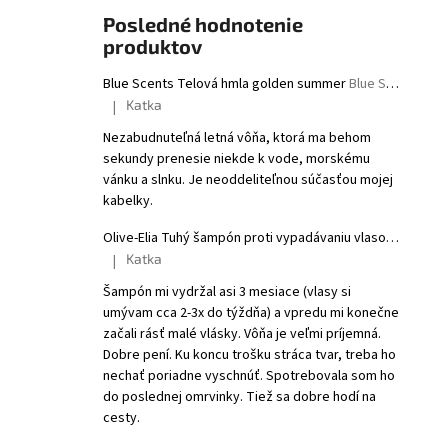
Posledné hodnotenie
produktov
Blue Scents Telová hmla golden summer
Blue Scents Body mist golden summer
Katka
|
Hodnotenie produktu je 5 z 5 hviezdičiek.
Nezabudnuteľná letná vôňa, ktorá ma behom
sekundy prenesie niekde k vode, morskému
vánku a slnku. Je neoddeliteľnou súčasťou mojej
kabelky.
Olive-Elia Tuhý šampón proti vypadávaniu vlasov s bielym čajom
Katka
|
Hodnotenie produktu je 5 z 5 hviezdičiek.
Šampón mi vydržal asi 3 mesiace (vlasy si
umývam cca 2-3x do týždňa) a vpredu mi konečne
začali rásť malé vlásky. Vôňa je veľmi príjemná.
Dobre pení. Ku koncu trošku stráca tvar, treba ho
nechať poriadne vyschnúť. Spotrebovala som ho
do poslednej omrvinky. Tiež sa dobre hodí na
cesty.