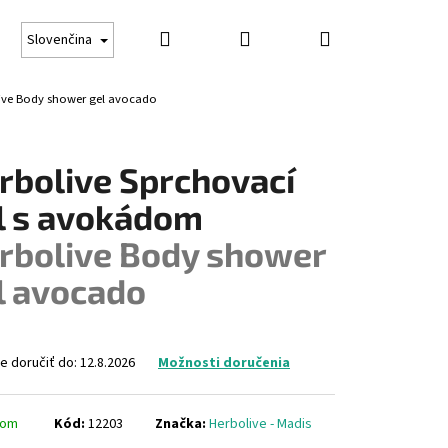
Hľadať
Prihlásenie
Nákupný
Darčekové poukážky
Opaľovanie
Obchodné
Slovenčina
ive Body shower gel avocado
košík
rbolive Sprchovací
l s avokádom
rbolive Body shower
l avocado
 doručiť do:
12.8.2026
Možnosti doručenia
Nasledujúce
dom
Kód:
12203
Značka:
Herbolive - Madis