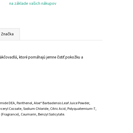
na základe vašich nákupov
Značka
äkčovadlá, ktoré pomáhajú jemne čistiť pokožku a
mide DEA, Panthenol, Aloe* Barbadensis Leaf Juice Powder,
lyceryl Cocoate, Sodium Chloride, Citric Acid, Polyquaternium-7,
Fragrance), Coumarin, Benzyl Salicylate.