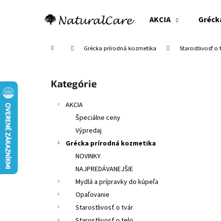
K
Prejsť
na
o
AKCIA
Gréck
obsah
Späť
Späť
š
do
do
í
Domov
Grécka prírodná kozmetika
Starostlivosť o 
obchodu
obchodu
k
B
o
Preskočiť
Kategórie
č
kategórie
n
AKCIA
ý
Špeciálne ceny
p
Výpredaj
a
Grécka prírodná kozmetika
n
NOVINKY
e
NAJPREDÁVANEJŠIE
l
Mydlá a prípravky do kúpeľa
Opaľovanie
Starostlivosť o tvár
Starostlivosť o telo