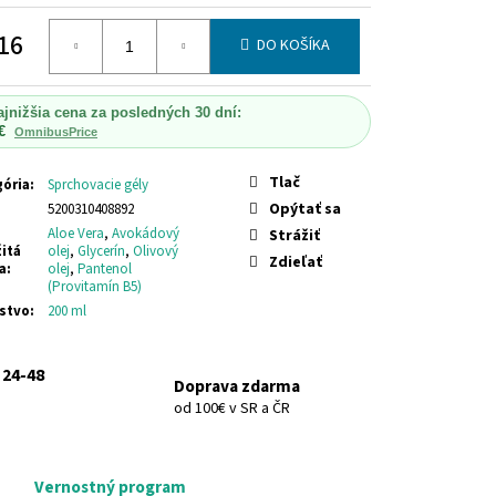
N S ALOE VERA (SUCHÉ
NÉ VLASY)
HERBOLIVE
16
 & DAMAGED HAIR WITH
DO KOŠÍKA
otková
ajnižšia cena za posledných 30 dní:
€
OmnibusPrice
Tlač
ória
:
Sprchovacie gély
Opýtať sa
5200310408892
Aloe Vera
,
Avokádový
Strážiť
itá
olej
,
Glycerín
,
Olivový
Zdieľať
a
:
olej
,
Pantenol
(Provitamín B5)
stvo
:
200 ml
 24-48
Doprava zdarma
od 100€ v SR a ČR
Vernostný program