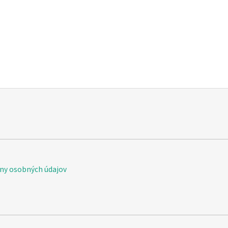
Vis Olivae Silk & rhassoul solid shampo bar
ny osobných údajov