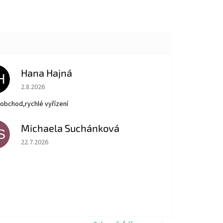
Hana Hajná
H
Hodnotenie obchodu je 5 z 5 hviezdičiek.
2.8.2026
obchod,rychlé vyřízení
Michaela Suchánková
S
Hodnotenie obchodu je 5 z 5 hviezdičiek.
22.7.2026