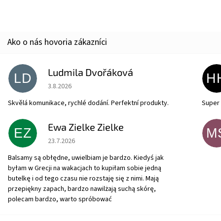
Ludmila Dvořáková
LD
H
Hodnotenie obchodu je 5 z 5 hviezdičiek.
3.8.2026
Skvělá komunikace, rychlé dodání. Perfektní produkty.
Super 
Ewa Zielke Zielke
EZ
M
Hodnotenie obchodu je 5 z 5 hviezdičiek.
23.7.2026
Balsamy są obłędne, uwielbiam je bardzo. Kiedyś jak
byłam w Grecji na wakacjach to kupiłam sobie jedną
butelkę i od tego czasu nie rozstaję się z nimi. Mają
przepiękny zapach, bardzo nawilżają suchą skórę,
polecam bardzo, warto spróbować