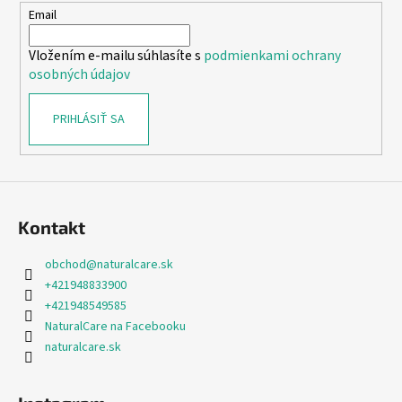
t
Email
i
Vložením e-mailu súhlasíte s
podmienkami ochrany
e
osobných údajov
PRIHLÁSIŤ SA
Kontakt
obchod
@
naturalcare.sk
+421948833900
+421948549585
NaturalCare na Facebooku
naturalcare.sk