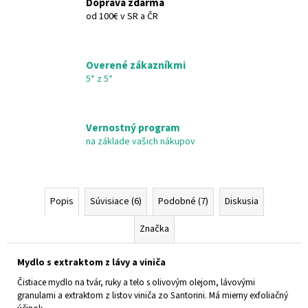
Doprava zdarma
€22,95
od 100€ v SR a ČR
Overené zákazníkmi
5* z 5*
Vernostný program
na základe vašich nákupov
Popis
Súvisiace (6)
Podobné (7)
Diskusia
Značka
Mydlo s extraktom z lávy a viniča
Čistiace mydlo na tvár, ruky a telo s olivovým olejom, lávovými
granulami a extraktom z listov viniča zo Santorini. Má mierny exfoliačný