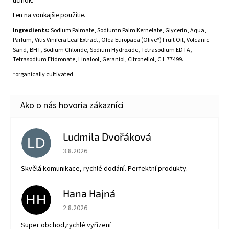
účinok.
Len na vonkajšie použitie.
Ingredients:
Sodium Palmate, Sodiumn Palm Kernelate, Glycerin, Aqua,
Parfum, Vitis Vinifera Leaf Extract, Olea Europaea (Olive*) Fruit Oil, Volcanic
Sand, BHT, Sodium Chloride, Sodium Hydroxide, Tetrasodium EDTA,
Tetrasodium Etidronate, Linalool, Geraniol, Citronellol, C.I. 77499.
*organically cultivated
Ludmila Dvořáková
LD
Hodnotenie obchodu je 5 z 5 hviezdičiek.
3.8.2026
Skvělá komunikace, rychlé dodání. Perfektní produkty.
Hana Hajná
HH
Hodnotenie obchodu je 5 z 5 hviezdičiek.
2.8.2026
Super obchod,rychlé vyřízení