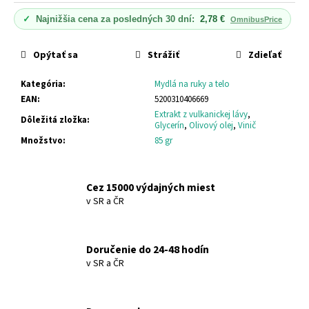
Jednotková
č
cena:
a
✓
Najnižšia cena za posledných 30 dní:
2,78 €
OmnibusPrice
m
e
Opýtať sa
Strážiť
Zdieľať
Kategória
:
Mydlá na ruky a telo
SPIRULINA
&
EAN
:
5200310406669
OLIVE
Extrakt z vulkanickej lávy
,
Dôležitá zložka
:
OIL
Glycerín
,
Olivový olej
,
Vinič
SUCHÝ
Množstvo
:
85 gr
OLEJ
NA
VLASY
A
Cez 15000 výdajných miest
TELO
v SR a ČR
SPIRULINA
&
OLIVE
OIL
Doručenie do 24-48 hodín
HAIR
&
v SR a ČR
BODY
DRY
OIL