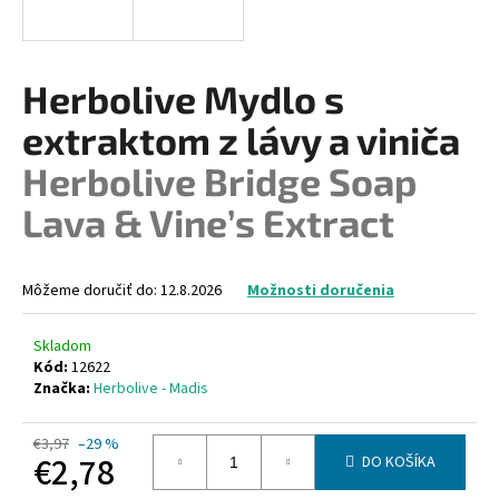
á
j
s
Herbolive Mydlo s
ť
extraktom z lávy a viniča
?
Herbolive Bridge Soap
Lava & Vine’s Extract
HĽADAŤ
Môžeme doručiť do:
12.8.2026
Možnosti doručenia
Skladom
O
Kód:
12622
d
Značka:
Herbolive - Madis
p
o
€3,97
–29 %
r
€2,78
DO KOŠÍKA
ú