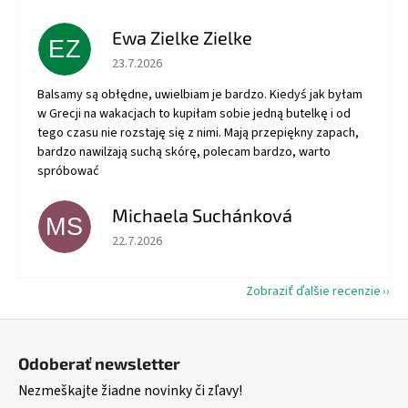
Ewa Zielke Zielke
EZ
Hodnotenie obchodu je 5 z 5 hviezdičiek.
23.7.2026
Balsamy są obłędne, uwielbiam je bardzo. Kiedyś jak byłam
w Grecji na wakacjach to kupiłam sobie jedną butelkę i od
tego czasu nie rozstaję się z nimi. Mają przepiękny zapach,
bardzo nawilżają suchą skórę, polecam bardzo, warto
spróbować
Michaela Suchánková
MS
Hodnotenie obchodu je 5 z 5 hviezdičiek.
22.7.2026
Zobraziť ďalšie recenzie
Z
á
Odoberať newsletter
p
Nezmeškajte žiadne novinky či zľavy!
ä