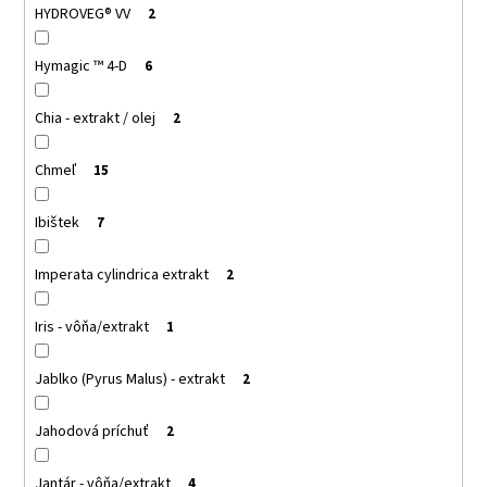
HYDROVEG® VV
2
Hymagic ™ 4-D
6
Chia - extrakt / olej
2
Chmeľ
15
Ibištek
7
Imperata cylindrica extrakt
2
Iris - vôňa/extrakt
1
Jablko (Pyrus Malus) - extrakt
2
Jahodová príchuť
2
Jantár - vôňa/extrakt
4