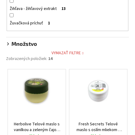
Žihľava - žihľavový extrakt
13
Žuvačková príchuť
1
Množstvo
VYMAZAŤ FILTRE
Zobrazených položiek:
14
V
ý
p
i
s
p
r
Herbolive Telové maslo s
Fresh Secrets Telové
o
vanilkou a zeleným čajom
maslo s oslím mliekom a
d