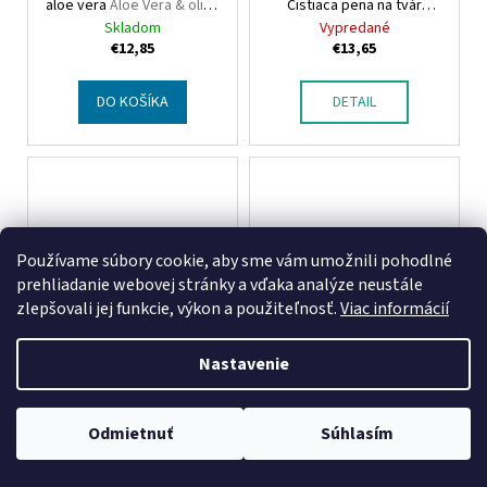
aloe vera
Aloe Vera & olive
Čistiaca pena na tvár
oil Aloe vera gel
Santo Volcano Spa Face
Skladom
Vypredané
cleansing foam
€12,85
€13,65
DO KOŠÍKA
DETAIL
Používame súbory cookie, aby sme vám umožnili pohodlné
prehliadanie webovej stránky a vďaka analýze neustále
zlepšovali jej funkcie, výkon a použiteľnosť.
Viac informácií
Aloe Vera & olive oil
BodyFarm Darčekový set
Nastavenie
Čistiaca pena na tvár
Aloe
so zeleným čajom
Vera & olive oil Face
BodyFarm Gift pack green
Skladom
Skladom
cleansing foam
tea (SG + BM)
€14,55
€15,44
Odmietnuť
Súhlasím
💬
Chat
DO KOŠÍKA
DO KOŠÍKA