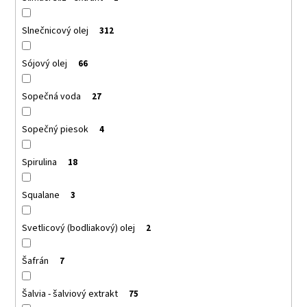
Slnečnicový olej
312
Sójový olej
66
Sopečná voda
27
Sopečný piesok
4
Spirulina
18
Squalane
3
Svetlicový (bodliakový) olej
2
Šafrán
7
Šalvia - šalviový extrakt
75