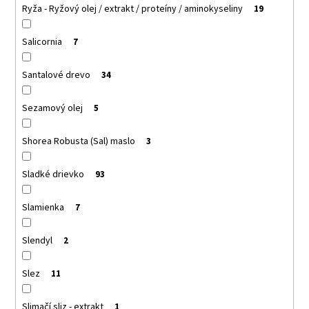
Ryža - Ryžový olej / extrakt / proteíny / aminokyseliny
19
Salicornia
7
Santalové drevo
34
Sezamový olej
5
Shorea Robusta (Sal) maslo
3
Sladké drievko
93
Slamienka
7
Slendyl
2
Slez
11
Slimačí sliz - extrakt
1