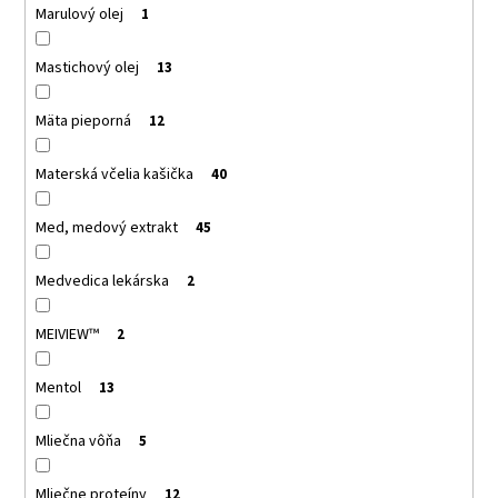
Marulový olej
1
Mastichový olej
13
Mäta pieporná
12
Materská včelia kašička
40
Med, medový extrakt
45
Medvedica lekárska
2
MEIVIEW™
2
Mentol
13
Mliečna vôňa
5
Mliečne proteíny
12