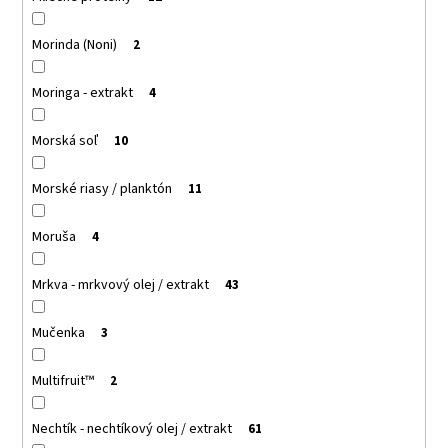
Morinda (Noni)
2
Moringa - extrakt
4
Morská soľ
10
Morské riasy / planktón
11
Moruša
4
Mrkva - mrkvový olej / extrakt
43
Mučenka
3
Multifruit™
2
Nechtík - nechtíkový olej / extrakt
61