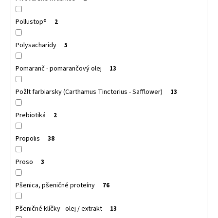
Pollustop®
2
Polysacharidy
5
Pomaranč - pomarančový olej
13
Požlt farbiarsky (Carthamus Tinctorius - Safflower)
13
Prebiotiká
2
Propolis
38
Proso
3
Pšenica, pšeničné proteíny
76
Pšeničné klíčky - olej / extrakt
13