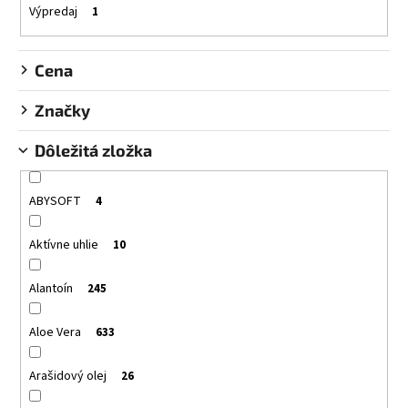
k
Výpredaj
1
t
o
Cena
v
Značky
Dôležitá zložka
ABYSOFT
4
Aktívne uhlie
10
Alantoín
245
Aloe Vera
633
Arašidový olej
26