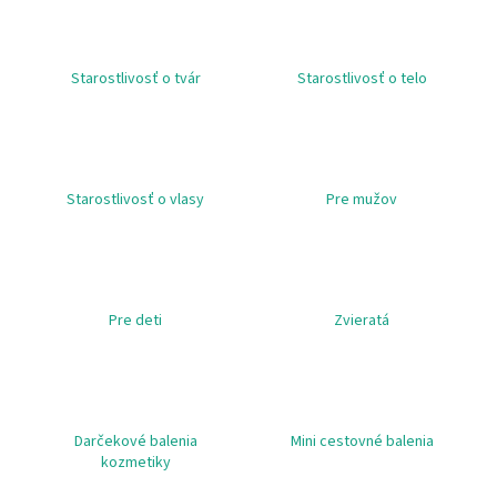
á
j
Starostlivosť o tvár
Starostlivosť o telo
s
ť
?
Starostlivosť o vlasy
Pre mužov
HĽADAŤ
Pre deti
Zvieratá
O
d
p
o
Darčekové balenia
Mini cestovné balenia
r
kozmetiky
ú