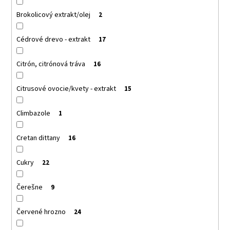
Brokolicový extrakt/olej
2
Cédrové drevo - extrakt
17
Citrón, citrónová tráva
16
Citrusové ovocie/kvety - extrakt
15
Climbazole
1
Cretan dittany
16
Cukry
22
Čerešne
9
Červené hrozno
24