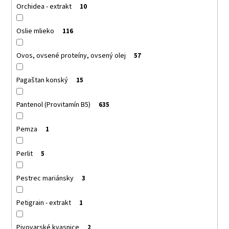
Orchidea - extrakt
10
Oslie mlieko
116
Ovos, ovsené proteíny, ovsený olej
57
Pagaštan konský
15
Pantenol (Provitamín B5)
635
Pemza
1
Perlit
5
Pestrec mariánsky
3
Petigrain - extrakt
1
Pivovarské kvasnice
2