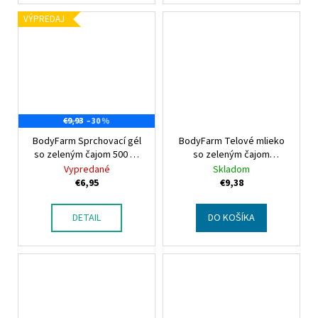
VÝPREDAJ
–30 %
€9,93
BodyFarm Sprchovací gél
BodyFarm Telové mlieko
so zeleným čajom 500 ml
so zeleným čajom
Bodyfarm Green tea
Bodyfarm Green tea body
Vypredané
Skladom
shower gel
milk
€6,95
€9,38
DETAIL
DO KOŠÍKA