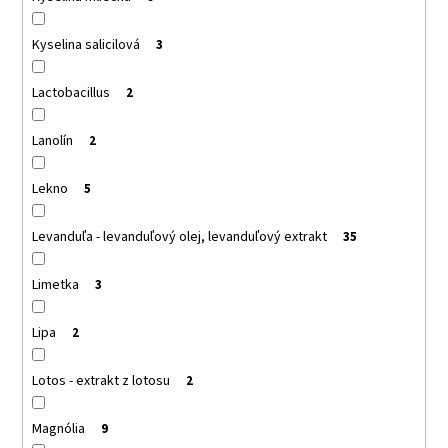
Kyselina salicilová
3
Lactobacillus
2
Lanolín
2
Lekno
5
Levanduľa - levanduľový olej, levanduľový extrakt
35
Limetka
3
Lipa
2
Lotos - extrakt z lotosu
2
Magnólia
9