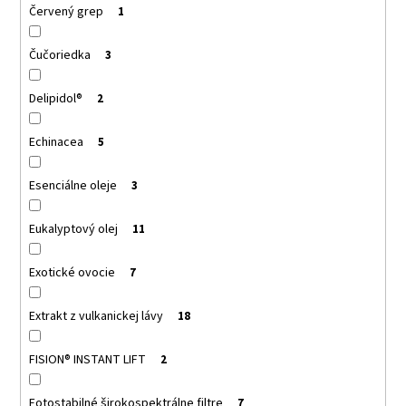
Červený grep
1
Čučoriedka
3
Delipidol®
2
Echinacea
5
Esenciálne oleje
3
Eukalyptový olej
11
Exotické ovocie
7
Extrakt z vulkanickej lávy
18
FISION® INSTANT LIFT
2
Fotostabilné širokospektrálne filtre
7