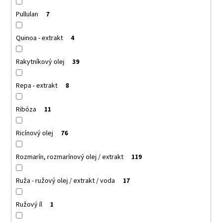
Pullulan
7
Quinoa - extrakt
4
Rakytníkový olej
39
Repa - extrakt
8
Ribóza
11
Ricínový olej
76
Rozmarín, rozmarínový olej / extrakt
119
Ruža - ružový olej / extrakt / voda
17
Ružový íl
1