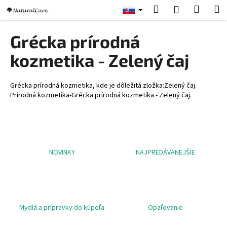
K
Prejsť
Hľadať
Nákup
M
Prihlásenie
na
o
obsah
Späť
Späť
košík
š
Grécka prírodná
í
Č
kozmetika - Zelený čaj
k
o
p
Grécka prírodná kozmetika, kde je dôležitá zložka:Zelený čaj.
o
Prírodná kozmetika-Grécka prírodná kozmetika - Zelený čaj.
t
r
e
b
NOVINKY
NAJPREDÁVANEJŠIE
u
j
e
t
Mydlá a prípravky do kúpeľa
Opaľovanie
e
n