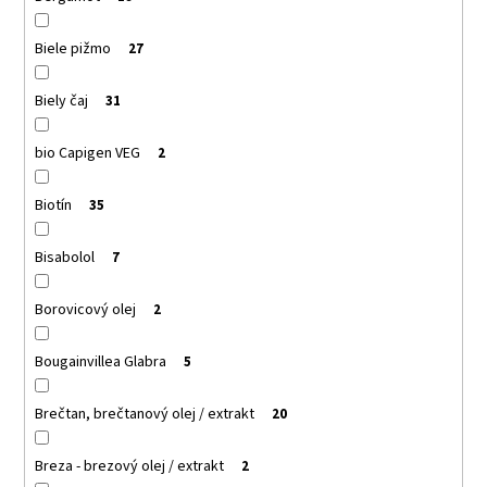
Biele pižmo
27
Biely čaj
31
bio Capigen VEG
2
Biotín
35
Bisabolol
7
Borovicový olej
2
Bougainvillea Glabra
5
Brečtan, brečtanový olej / extrakt
20
Breza - brezový olej / extrakt
2