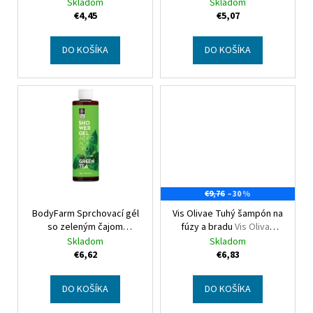
mini
Herbolive Body butter
vanilkou
Fresh Secrets
Skladom
Skladom
u
vanilla & green tea mini
Body Butter with Donkey
€4,45
€5,07
Milk & Vanilla
k
t
DO KOŠÍKA
DO KOŠÍKA
o
v
–30 %
€9,76
BodyFarm Sprchovací gél
Vis Olivae Tuhý šampón na
so zeleným čajom
fúzy a bradu
Vis Olivae
Bodyfarm Green tee
Mustache & beard solid
Skladom
Skladom
shower gel
shampoo
€6,62
€6,83
DO KOŠÍKA
DO KOŠÍKA