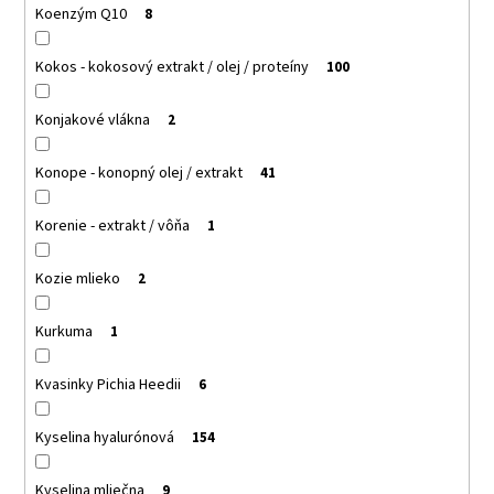
Koenzým Q10
8
Kokos - kokosový extrakt / olej / proteíny
100
Konjakové vlákna
2
Konope - konopný olej / extrakt
41
Korenie - extrakt / vôňa
1
Kozie mlieko
2
Kurkuma
1
Kvasinky Pichia Heedii
6
Kyselina hyalurónová
154
Kyselina mliečna
9