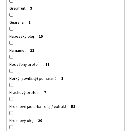
Grepfruit
3
Guarana
2
Habešský olej
20
Hamamel
11
Hodvábny proteín
11
Horký (sevillský) pomaranč
8
Hrachový proteín
7
Hroznové jadierka - olej / extrakt
58
Hroznový olej
20