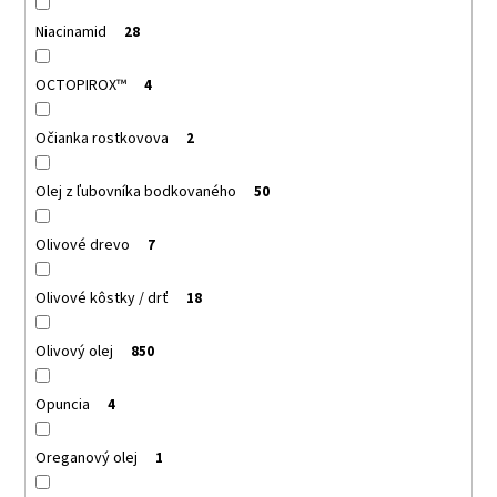
Niacinamid
28
OCTOPIROX™
4
Očianka rostkovova
2
Olej z ľubovníka bodkovaného
50
Olivové drevo
7
Olivové kôstky / drť
18
Olivový olej
850
Opuncia
4
Oreganový olej
1