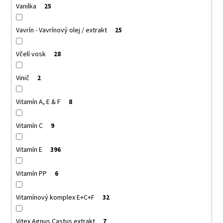
Vanilka
25
Vavrín - Vavrínový olej / extrakt
25
Včelí vosk
28
Vinič
2
Vitamín A, E & F
8
Vitamín C
9
Vitamín E
396
Vitamín PP
6
Vitamínový komplex E+C+F
32
Vitex Agnus Castus extrakt
7