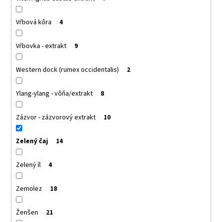
Vŕbová kôra
4
Vŕbovka - extrakt
9
Western dock (rumex occidentalis)
2
Ylang-ylang - vôňa/extrakt
8
Zázvor - zázvorový extrakt
10
Zelený čaj
14
Zelený íl
4
Zemolez
18
Ženšen
21