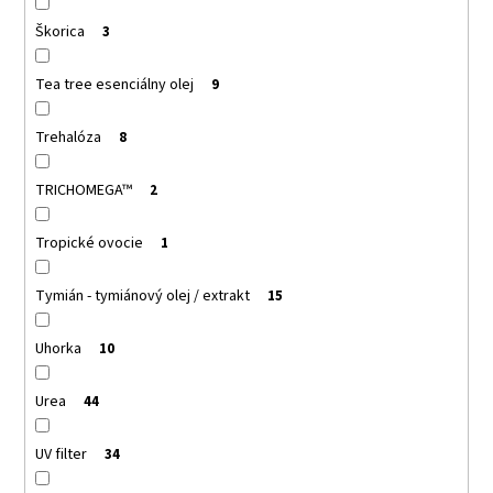
Škorica
3
Tea tree esenciálny olej
9
Trehalóza
8
TRICHOMEGA™
2
Tropické ovocie
1
Tymián - tymiánový olej / extrakt
15
Uhorka
10
Urea
44
UV filter
34