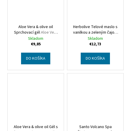
Aloe Vera & olive oil
Herbolive Telové maslo s
Sprchovací gél
Aloe Vera
vanilkou a zeleným čajom
& olive oil Shower gel
Herbolive Body butter
Skladom
Skladom
vanilla & green tea
€9,85
€12,73
DO KOŠÍKA
DO KOŠÍKA
Aloe Vera & olive oil Gél s
Santo Volcano Spa