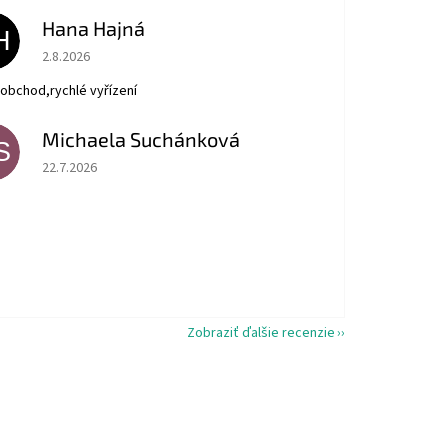
Hana Hajná
H
Hodnotenie obchodu je 5 z 5 hviezdičiek.
2.8.2026
obchod,rychlé vyřízení
Michaela Suchánková
S
Hodnotenie obchodu je 5 z 5 hviezdičiek.
22.7.2026
Zobraziť ďalšie recenzie