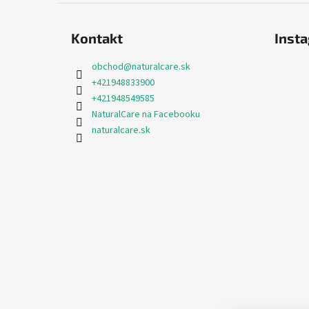
Kontakt
Inst
obchod
@
naturalcare.sk
+421948833900
+421948549585
NaturalCare na Facebooku
naturalcare.sk