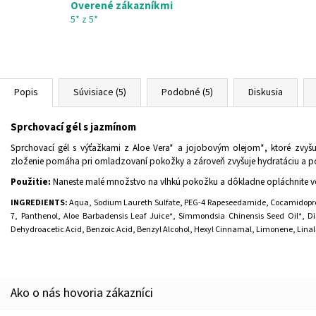
Overené zákazníkmi
5* z 5*
Popis
Súvisiace (5)
Podobné (5)
Diskusia
Sprchovací gél s jazmínom
Sprchovací gél s výťažkami z Aloe Vera* a jojobovým olejom*, ktoré zvyš
zloženie pomáha pri omladzovaní pokožky a zároveň zvyšuje hydratáciu a po
Použitie:
Naneste malé množstvo na vlhkú pokožku a dôkladne opláchnite vo
INGREDIENTS:
Aqua, Sodium Laureth Sulfate, PEG-4 Rapeseedamide, Cocamidoprop
7, Panthenol, Aloe Barbadensis Leaf Juice*, Simmondsia Chinensis Seed Oil*, D
Dehydroacetic Acid, Benzoic Acid, Benzyl Alcohol, Hexyl Cinnamal, Limonene, Linalo