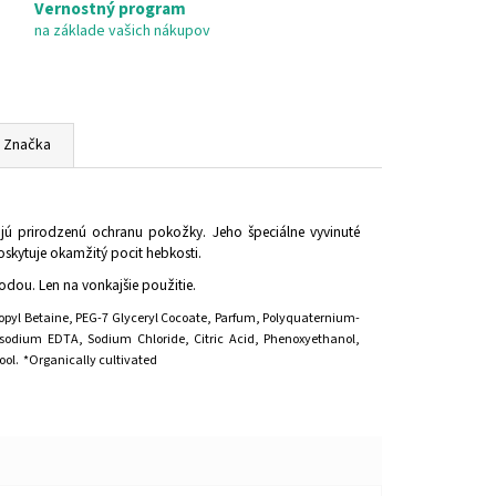
Vernostný program
na základe vašich nákupov
Značka
ujú prirodzenú ochranu pokožky. Jeho špeciálne vyvinuté
skytuje okamžitý pocit hebkosti.
dou. Len na vonkajšie použitie.
yl Betaine, PEG-7 Glyceryl Cocoate, Parfum, Polyquaternium-
isodium EDTA, Sodium Chloride, Citric Acid, Phenoxyethanol,
ol. *Organically cultivated