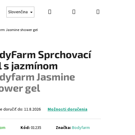
Hľadať
Prihlásenie
Nákupný
Darčekové poukážky
Opaľovanie
Obchodné
Slovenčina
rm Jasmine shower gel
košík
dyFarm Sprchovací
l s jazmínom
dyfarm Jasmine
ower gel
 doručiť do:
11.8.2026
Možnosti doručenia
Nasledujúce
dom
Kód:
01235
Značka:
Bodyfarm