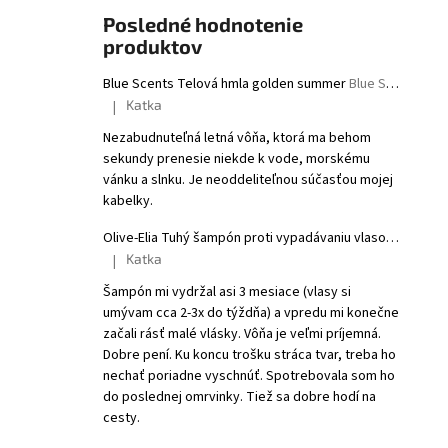
Posledné hodnotenie
produktov
Blue Scents Telová hmla golden summer
Blue Scents Body mist golden summer
Katka
|
Hodnotenie produktu je 5 z 5 hviezdičiek.
Nezabudnuteľná letná vôňa, ktorá ma behom
sekundy prenesie niekde k vode, morskému
vánku a slnku. Je neoddeliteľnou súčasťou mojej
kabelky.
Olive-Elia Tuhý šampón proti vypadávaniu vlasov s bielym čajom
Katka
|
Hodnotenie produktu je 5 z 5 hviezdičiek.
Šampón mi vydržal asi 3 mesiace (vlasy si
umývam cca 2-3x do týždňa) a vpredu mi konečne
začali rásť malé vlásky. Vôňa je veľmi príjemná.
Dobre pení. Ku koncu trošku stráca tvar, treba ho
nechať poriadne vyschnúť. Spotrebovala som ho
do poslednej omrvinky. Tiež sa dobre hodí na
cesty.