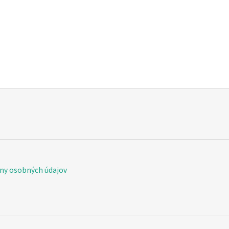
Vis Olivae Silk & rhassoul solid shampo bar
ny osobných údajov