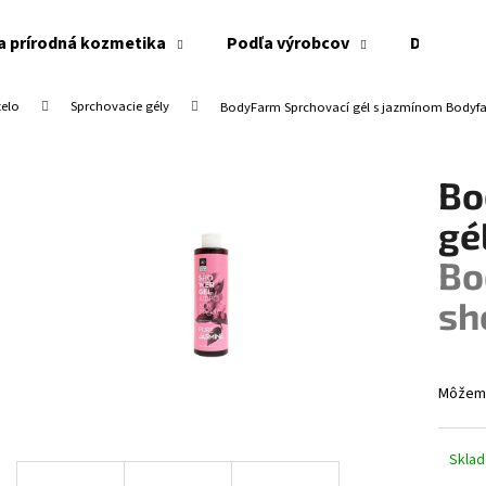
a prírodná kozmetika
Podľa výrobcov
Doplnky
telo
Sprchovacie gély
BodyFarm Sprchovací gél s jazmínom
Bodyfa
Čo potrebujete nájsť?
Bo
HĽADAŤ
gé
Bo
Odporúčame
sh
Môžeme
Skla