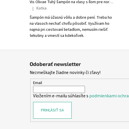
Vis Olivae Tuhý šampón na vlasy s ílom pre normálne a suché vlasy
Katka
|
Hodnotenie produktu je 5 z 5 hviezdičiek.
Šampón má úžasnú vôňu a dobre pení. Treba ho
na vlasoch nechať chvíľu pôsobiť. Využívam ho
najmä pri cestovaní lietadlom, nemusím riešiť
tekutiny a vmestí sa kdekoľvek.
Z
á
Odoberať newsletter
p
Nezmeškajte žiadne novinky či zľavy!
ä
t
Email
i
Vložením e-mailu súhlasíte s
podmienkami ochra
e
PRIHLÁSIŤ SA