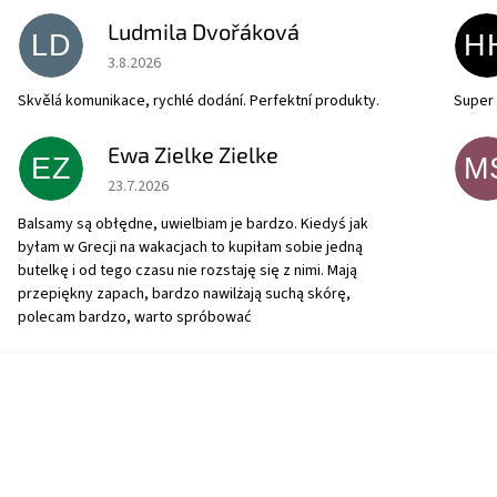
Ludmila Dvořáková
LD
H
Hodnotenie obchodu je 5 z 5 hviezdičiek.
3.8.2026
Skvělá komunikace, rychlé dodání. Perfektní produkty.
Super 
Ewa Zielke Zielke
EZ
M
Hodnotenie obchodu je 5 z 5 hviezdičiek.
23.7.2026
Balsamy są obłędne, uwielbiam je bardzo. Kiedyś jak
byłam w Grecji na wakacjach to kupiłam sobie jedną
butelkę i od tego czasu nie rozstaję się z nimi. Mają
przepiękny zapach, bardzo nawilżają suchą skórę,
polecam bardzo, warto spróbować