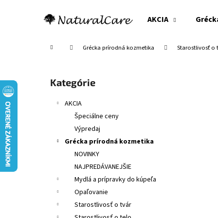
K
Prejsť
na
o
AKCIA
Gréck
obsah
Späť
Späť
š
do
do
í
Domov
Grécka prírodná kozmetika
Starostlivosť o 
obchodu
obchodu
k
B
o
Preskočiť
Kategórie
č
kategórie
n
AKCIA
ý
Špeciálne ceny
p
Výpredaj
a
Grécka prírodná kozmetika
n
NOVINKY
e
NAJPREDÁVANEJŠIE
l
Mydlá a prípravky do kúpeľa
Opaľovanie
Starostlivosť o tvár
Starostlivosť o telo