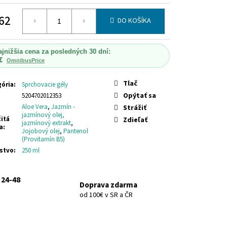
LO
DONKEY MILK SOAP
62
DO KOŠÍKA
otková
ajnižšia cena za posledných 30 dní:
€
OmnibusPrice
Tlač
ória
:
Sprchovacie gély
Opýtať sa
5204702012353
Aloe Vera
,
Jazmín -
Strážiť
jazmínový olej,
itá
Zdieľať
jazmínový extrakt
,
a
:
Jojobový olej
,
Pantenol
(Provitamín B5)
stvo
:
250 ml
 24-48
Doprava zdarma
od 100€ v SR a ČR