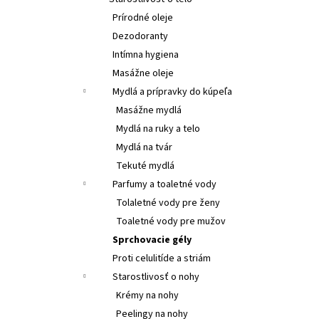
SANTO VOLCANO SPA KOZMETICKÉ SÉRUM -
OLEJ NA VLASY A TELO
SANTO VOLCANO SPA
Prírodné oleje
COSMETIC SERUM – OIL HAIR & BODY
Dezodoranty
€26,55
Intímna hygiena
Masážne oleje
Mydlá a prípravky do kúpeľa
Masážne mydlá
Mydlá na ruky a telo
Mydlá na tvár
Tekuté mydlá
Parfumy a toaletné vody
Tolaletné vody pre ženy
Toaletné vody pre mužov
Sprchovacie gély
Proti celulitíde a striám
Starostlivosť o nohy
Krémy na nohy
Peelingy na nohy