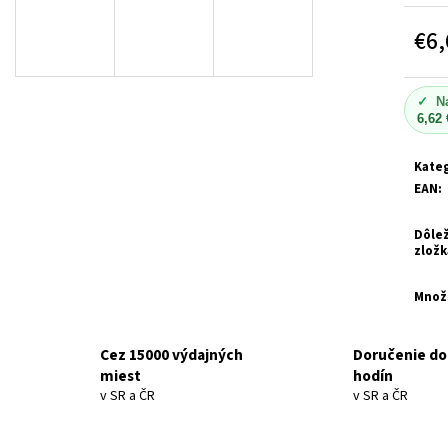
HNEDÁ SKLENENÁ FARMACEUTICKÁ FĽAŠA S
DONKEY MILK MYD
KVAPKACOU PIPETOU 5 ML
SET - BOTTLE, 5
€5,41
€6,
ML, GLASS, AMBER, PHARMACEUTICAL +
DROPPER PIPETTE, GLASS, WITH BLACK CAP
Jedn
cena:
€1,49
Pôvodne:
€1,98
✓
N
6,62 
Kateg
EAN
:
Dôlež
zložk
Množ
Cez 15000 výdajných
Doručenie do
miest
hodín
v SR a ČR
v SR a ČR