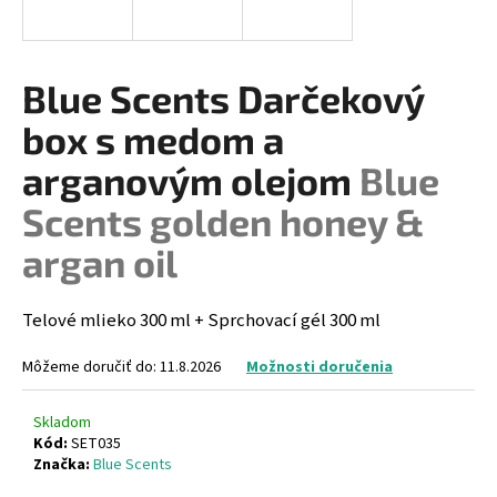
á
j
s
Blue Scents Darčekový
ť
box s medom a
?
arganovým olejom
Blue
Scents golden honey &
argan oil
HĽADAŤ
Telové mlieko 300 ml + Sprchovací gél 300 ml
O
Môžeme doručiť do:
11.8.2026
Možnosti doručenia
d
p
Skladom
o
Kód:
SET035
r
Značka:
Blue Scents
ú