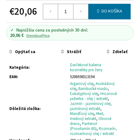
č
a
€20,06
DO KOŠÍKA
m
Jednotková
e
cena:
✓
Najnižšia cena za posledných 30 dní:
20,06 €
OmnibusPrice
DONKEY
MILK
HYDRATAČNÝ
Opýtať sa
Strážiť
Zdieľať
ŠAMPÓN
DONKEY
Darčekové balenia
MILK
Kategória
:
kozmetiky pre ženy
HYDRO
SHAMPOO
EAN
:
5206936513194
Arganový olej
,
Avokádový
€10,15
olej
,
Bambucké maslo
,
Eukalyptový olej
,
Hroznové
jadierka - olej / extrakt
,
Jazmín - jazmínový olej,
Dôležitá zložka
:
jazmínový extrakt
,
Mandľový olej
,
Med,
medový extrakt
,
Olivové
drevo
,
Pantenol
(Provitamín B5)
,
Rozmarín,
rozmarínový olej / extrakt