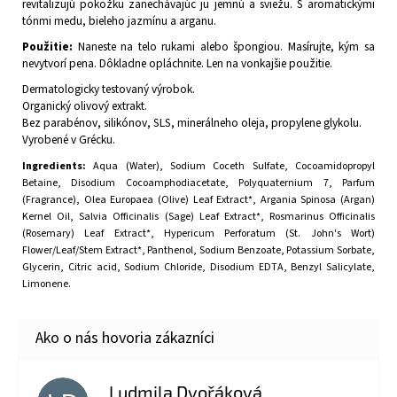
revitalizujú pokožku zanechávajúc ju jemnú a sviežu. S aromatickými
tónmi medu, bieleho jazmínu a arganu.
Použitie:
Naneste na telo rukami alebo špongiou. Masírujte, kým sa
nevytvorí pena. Dôkladne opláchnite. Len na vonkajšie použitie.
Dermatologicky testovaný výrobok.
Organický olivový extrakt.
Bez parabénov, silikónov, SLS, minerálneho oleja, propylene glykolu.
Vyrobené v Grécku.
Ingredients:
Aqua (Water), Sodium Coceth Sulfate, Cocoamidopropyl
Betaine, Disodium Cocoamphodiacetate, Polyquaternium 7, Parfum
(Fragrance), Olea Europaea (Olive) Leaf Extract*, Argania Spinosa (Argan)
Kernel Oil, Salvia Officinalis (Sage) Leaf Extract*, Rosmarinus Officinalis
(Rosemary) Leaf Extract*, Hypericum Perforatum (St. John's Wort)
Flower/Leaf/Stem Extract*, Panthenol, Sodium Benzoate, Potassium Sorbate,
Glycerin, Citric acid, Sodium Chloride, Disodium EDTA, Benzyl Salicylate,
Limonene.
Ludmila Dvořáková