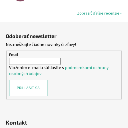
Zobraziť ďalšie recenzie
Z
á
Odoberať newsletter
p
Nezmeškajte žiadne novinky či zľavy!
ä
t
Email
i
Vložením e-mailu súhlasíte s
podmienkami ochrany
e
osobných údajov
PRIHLÁSIŤ SA
Kontakt