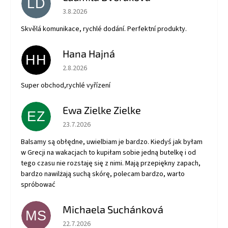
LD
Hodnotenie obchodu je 5 z 5 hviezdičiek.
3.8.2026
Skvělá komunikace, rychlé dodání. Perfektní produkty.
Hana Hajná
HH
Hodnotenie obchodu je 5 z 5 hviezdičiek.
2.8.2026
Super obchod,rychlé vyřízení
Ewa Zielke Zielke
EZ
Hodnotenie obchodu je 5 z 5 hviezdičiek.
23.7.2026
Balsamy są obłędne, uwielbiam je bardzo. Kiedyś jak byłam
w Grecji na wakacjach to kupiłam sobie jedną butelkę i od
tego czasu nie rozstaję się z nimi. Mają przepiękny zapach,
bardzo nawilżają suchą skórę, polecam bardzo, warto
spróbować
Michaela Suchánková
MS
Hodnotenie obchodu je 5 z 5 hviezdičiek.
22.7.2026