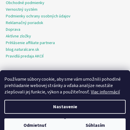
Obchodné podmienky
Vernostný systém
Podmienky ochrany osobných údajov
Reklamačný poriadok
Doprava
Aktívne zložky
Prihlásenie affiliate partnera
blog.naturalcare.sk
Pravidlá predaja AKCIÍ
Používame súbory cookie, aby sme vám umožnili pohodlné
O marketing sa nám stará digitálna agentúra Consultee
prehliadanie webovej stránky a vďaka analýze neustále
zlepšovali jej funkcie, výkon a použiteľnosť.
Viac informácií
Vytvoril Shoptet
Nastavenie
Copyright 2026
NaturalCare.sk
. Všetky práva vyhradené.
Upraviť
nastavenie cookies
Odmietnuť
Súhlasím