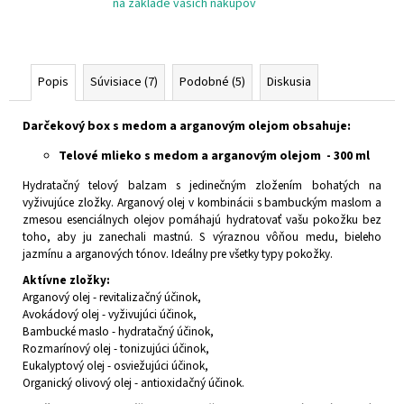
na základe vašich nákupov
Popis
Súvisiace (7)
Podobné (5)
Diskusia
Darčekový box s medom a arganovým olejom obsahuje:
Telové mlieko s medom a arganovým olejom - 300 ml
Hydratačný telový balzam s jedinečným zložením bohatých na
vyživujúce zložky. Arganový olej v kombinácii s bambuckým maslom a
zmesou esenciálnych olejov pomáhajú hydratovať vašu pokožku bez
toho, aby ju zanechali mastnú. S výraznou vôňou medu, bieleho
jazmínu a arganových tónov. Ideálny pre všetky typy pokožky.
Aktívne zložky:
Arganový olej - revitalizačný účinok,
Avokádový olej - vyživujúci účinok,
Bambucké maslo - hydratačný účinok,
Rozmarínový olej - tonizujúci účinok,
Eukalyptový olej - osviežujúci účinok,
Organický olivový olej - antioxidačný účinok.