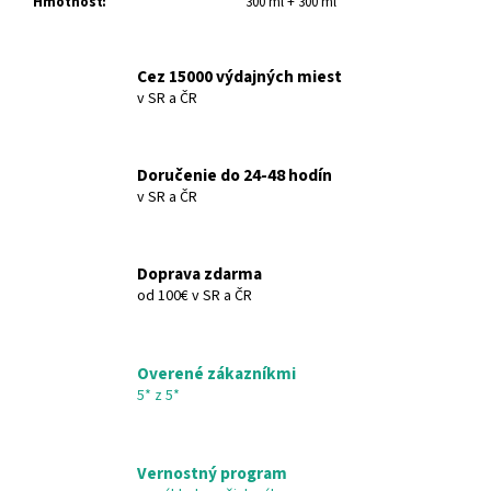
Hmotnosť
:
300 ml + 300 ml
Cez 15000 výdajných miest
v SR a ČR
Doručenie do 24-48 hodín
v SR a ČR
Doprava zdarma
od 100€ v SR a ČR
Overené zákazníkmi
5* z 5*
Vernostný program