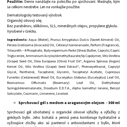
Použitie:
Denne nanášajte na pokožku po sprchovaní. Masírujte, kým
sa celkom nevstrebe. Len na vonkajšie použitie.
Dermatologicky testovaný výrobok.
Organický olivový olej.
Bez parabénov, sililkónov, SLS, minerálnych olejov, propylene glykolu.
Vyrobené v Grécku.
Ingredients:
Aqua (Water), Prunus Amygdalus Dulcis (Sweet Almond) Oil,
Persea Gratissima (Avocado) Oil, Cetearyl Isononanoate, Parfum (Fragrance),
Trilaureth – 4 Phosphate, Butyrospermum Parkii (Shea) Butter, Caprylic/Capric
Triglyceride, Ammonium Acryloyldimethyltaurate/Vp Copolymer, Vitis Vinifera
(Grape) Seed Oil, Olea Europaea (Olive) Fruit Oil*, Argania Spinosa (Argan)
Kernel Oil, Vitis Vinifera (Grape) Seed Extract*, Phenoxyethanol, Caprylyl
Glycol, Panthenol, Tocopherol, Glycerin, Tocopheryl Acetate, Cupressus
Funerbis (Cedarwood) Wood Oil, Eucalyptus Globulus (Eucalyptus) Leaf Oil,
Rosmarinus Officinalis (Rosemary) Leaf Oil, Diethylhexyl
Syringylidenemalonate, Disodium E.D.T.A., Alpha Isomethyl Ionone, Benzyl
Salicylate, Coumarin, Limonene, Linalool.
Sprchovací gél s medom a araganovým olejom - 300 ml
Sprchovací gél obohatený o organické olivové výťažky a výťažky z
gréckych bylín. Jeho bohatá a jemná pena kombinuje hydratačné a
vyživujúce zložky ako sú pantenol s antioxidantami z bylín, ktoré