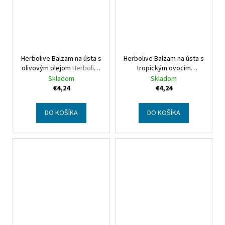
Herbolive Balzam na ústa s
Herbolive Balzam na ústa s
olivovým olejom
Herbolive
tropickým ovocím
Lip balm with olive oil
Herbolive Lip balm with
Skladom
Skladom
tropical fruits
€4,24
€4,24
DO KOŠÍKA
DO KOŠÍKA