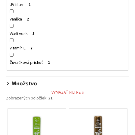
UV filter
1
Vanilka
2
Včelí vosk
5
Vitamín E
7
Žuvačková príchuť
1
Množstvo
VYMAZAŤ FILTRE
Zobrazených položiek:
21
V
ý
p
i