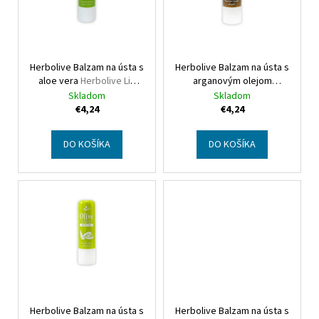
s
p
r
Herbolive Balzam na ústa s
Herbolive Balzam na ústa s
o
aloe vera
Herbolive Lip
arganovým olejom
d
balm with aloe vera
Herbolive Lip balm with
Skladom
Skladom
u
argan oil
€4,24
€4,24
k
t
DO KOŠÍKA
DO KOŠÍKA
o
v
Herbolive Balzam na ústa s
Herbolive Balzam na ústa s