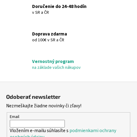
p
Doručenie do 24-48 hodín
r
v SR a ČR
v
k
y
Doprava zdarma
v
od 100€ v SR a ČR
ý
p
i
Vernostný program
s
na základe vašich nákupov
u
Z
á
Odoberať newsletter
p
Nezmeškajte žiadne novinky či zľavy!
ä
t
Email
i
Vložením e-mailu súhlasíte s
podmienkami ochrany
e
osobných údajov