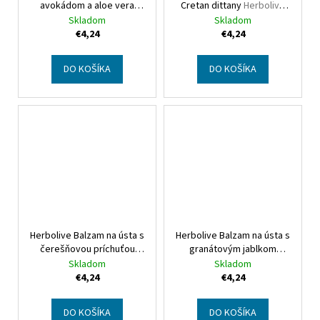
avokádom a aloe vera
Cretan dittany
Herbolive
Herbolive Lip balm with
Lip balm with cretan
Skladom
Skladom
avocado & aloe vera
dittany
€4,24
€4,24
DO KOŠÍKA
DO KOŠÍKA
Herbolive Balzam na ústa s
Herbolive Balzam na ústa s
čerešňovou príchuťou
granátovým jablkom
Herbolive Lip balm with
Herbolive Lip balm with
Skladom
Skladom
cherry
pomegranate
€4,24
€4,24
DO KOŠÍKA
DO KOŠÍKA