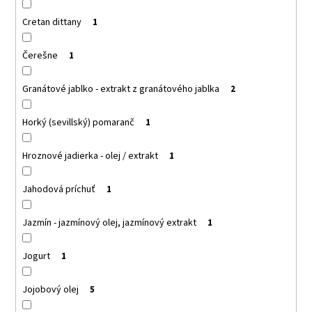
č
a
Cretan dittany
1
m
e
Čerešne
1
DONKEY
Granátové jablko - extrakt z granátového jablka
2
MILK
SPRCHOVACÍ
Horký (sevillský) pomaranč
1
GÉL
DONKEY
MILK
Hroznové jadierka - olej / extrakt
1
SHOWER
GEL
Jahodová príchuť
€8,38
1
Jazmín - jazmínový olej, jazmínový extrakt
1
Jogurt
1
Jojobový olej
5