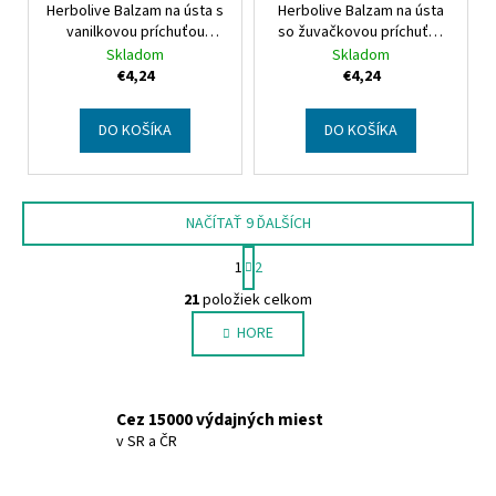
Herbolive Balzam na ústa s
Herbolive Balzam na ústa
vanilkovou príchuťou
so žuvačkovou príchuťou
Herbolive Lip balm with
Herbolive Lip balm with
Skladom
Skladom
vanilla
bubble gum
€4,24
€4,24
DO KOŠÍKA
DO KOŠÍKA
NAČÍTAŤ 9 ĎALŠÍCH
S
1
2
t
O
r
21
položiek celkom
v
á
HORE
l
n
k
á
o
d
v
a
Cez 15000 výdajných miest
a
c
v SR a ČR
n
i
i
e
e