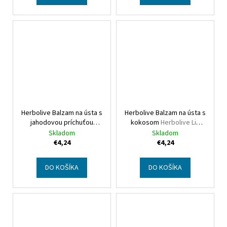
Herbolive Balzam na ústa s
Herbolive Balzam na ústa s
jahodovou príchuťou
kokosom
Herbolive Lip
Herbolive Lip balm with
balm with coconut
Skladom
Skladom
strawberry
€4,24
€4,24
DO KOŠÍKA
DO KOŠÍKA