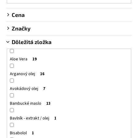
u
á
k
Cena
j
t
s
o
Značky
ť
v
?
Dôležitá zložka
Aloe Vera
19
HĽADAŤ
Arganový olej
16
Avokádový olej
7
O
Bambucké maslo
13
d
p
o
Bavlník - extrakt / olej
1
r
ú
Bisabolol
1