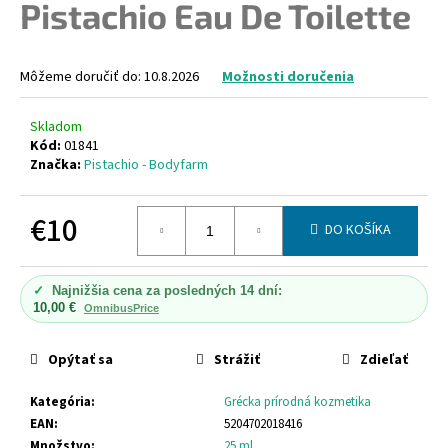
Pistachio Eau De Toilette
á
j
s
Môžeme doručiť do:
10.8.2026
Možnosti doručenia
ť
?
Skladom
Kód:
01841
Značka:
Pistachio - Bodyfarm
€10
DO KOŠÍKA
HĽADAŤ
Jednotková
cena:
✓
Najnižšia cena za posledných 14 dní:
10,00 €
OmnibusPrice
O
d
Opýtať sa
Strážiť
Zdieľať
p
o
Kategória
:
Grécka prírodná kozmetika
r
EAN
:
5204702018416
ú
Množstvo
:
25 ml