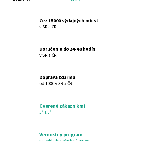
č
a
m
Cez 15000 výdajných miest
e
v SR a ČR
DONKEY
MILK
Doručenie do 24-48 hodín
SPRCHOVACÍ
v SR a ČR
GÉL
DONKEY
MILK
SHOWER
Doprava zdarma
GEL
od 100€ v SR a ČR
€8,38
Overené zákazníkmi
5* z 5*
Vernostný program