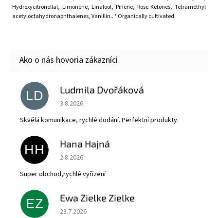
Hydroxycitronellal, Limonene, Linalool, Pinene, Rose Ketones, Tetramethyl
acetyloctahydronaphthalenes, Vanillin.
.
* Organically cultivated
Ludmila Dvořáková
LD
Hodnotenie obchodu je 5 z 5 hviezdičiek.
3.8.2026
Skvělá komunikace, rychlé dodání. Perfektní produkty.
Hana Hajná
HH
Hodnotenie obchodu je 5 z 5 hviezdičiek.
2.8.2026
Super obchod,rychlé vyřízení
Ewa Zielke Zielke
EZ
Hodnotenie obchodu je 5 z 5 hviezdičiek.
23.7.2026