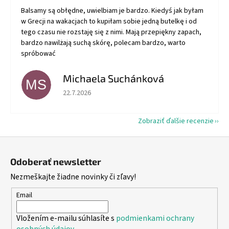
Balsamy są obłędne, uwielbiam je bardzo. Kiedyś jak byłam
w Grecji na wakacjach to kupiłam sobie jedną butelkę i od
tego czasu nie rozstaję się z nimi. Mają przepiękny zapach,
bardzo nawilżają suchą skórę, polecam bardzo, warto
spróbować
Michaela Suchánková
MS
Hodnotenie obchodu je 5 z 5 hviezdičiek.
22.7.2026
Zobraziť ďalšie recenzie
Z
á
Odoberať newsletter
p
Nezmeškajte žiadne novinky či zľavy!
ä
t
Email
i
Vložením e-mailu súhlasíte s
podmienkami ochrany
e
osobných údajov