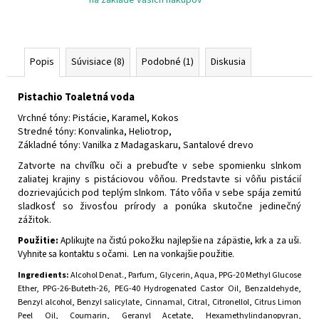
na základe vašich nákupov
Popis
Súvisiace (8)
Podobné (1)
Diskusia
Pistachio Toaletná voda
Vrchné tóny: Pistácie, Karamel, Kokos
Stredné tóny: Konvalinka, Heliotrop,
Základné tóny: Vanilka z Madagaskaru, Santalové drevo
Zatvorte na chvíľku oči a prebuďte v sebe spomienku slnkom
zaliatej krajiny s pistáciovou vôňou. Predstavte si vôňu pistácií
dozrievajúcich pod teplým slnkom. Táto vôňa v sebe spája zemitú
sladkosť so živosťou prírody a ponúka skutočne jedinečný
zážitok.
Použitie:
Aplikujte na čistú pokožku najlepšie na zápästie, krk a za uši.
Vyhnite sa kontaktu s očami. Len na vonkajšie použitie.
Ingredients:
Alcohol Denat., Parfum, Glycerin, Aqua, PPG-20 Methyl Glucose
Ether, PPG-26-Buteth-26, PEG-40 Hydrogenated Castor Oil, Benzaldehyde,
Benzyl alcohol, Benzyl salicylate, Cinnamal, Citral, Citronellol, Citrus Limon
Peel Oil, Coumarin, Geranyl Acetate, Hexamethylindanopyran,