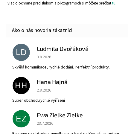
Viac o ochrane pred slnkom a piktogramoch si môžete prečítať
tu.
Ludmila Dvořáková
LD
Hodnotenie obchodu je 5 z 5 hviezdičiek.
3.8.2026
Skvělá komunikace, rychlé dodání. Perfektní produkty.
Hana Hajná
HH
Hodnotenie obchodu je 5 z 5 hviezdičiek.
2.8.2026
Super obchod,rychlé vyřízení
Ewa Zielke Zielke
EZ
Hodnotenie obchodu je 5 z 5 hviezdičiek.
23.7.2026
Balsamy są obłędne, uwielbiam je bardzo. Kiedyś jak byłam