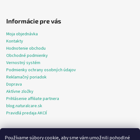
Informácie pre vás
Moja objednávka
Kontakty
Hodnotenie obchodu
Obchodné podmienky
Vernostný systém
Podmienky ochrany osobných údajov
Reklamačný poriadok
Doprava
Aktívne zložky
Prihlásenie affiliate partnera
blog.naturalcare.sk
Pravidlá predaja AKCIÍ
Používame súbory cookie, aby sme vám umožnili pohodlné
O marketing sa nám stará digitálna agentúra Consultee