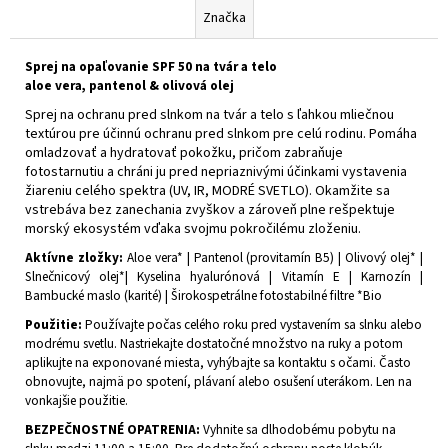
Značka
Sprej na opaľovanie SPF 50 na tvár a telo
aloe vera, pantenol & olivová olej
Sprej na ochranu pred slnkom na tvár a telo s ľahkou mliečnou
textúrou pre účinnú ochranu pred slnkom pre celú rodinu. Pomáha
omladzovať a hydratovať pokožku, pričom zabraňuje
fotostarnutiu a chráni ju pred nepriaznivými účinkami vystavenia
žiareniu celého spektra (UV, IR, MODRÉ SVETLO). Okamžite sa
vstrebáva bez zanechania zvyškov a zároveň plne rešpektuje
morský ekosystém vďaka svojmu pokročilému zloženiu.
Aktívne zložky:
Aloe vera* | Pantenol (provitamín B5) | Olivový olej* |
Slnečnicový olej*| Kyselina hyalurónová | Vitamín Ε | Karnozín |
Bambucké maslo (karité) | Širokospetrálne fotostabilné filtre *Bio
Použitie:
Používajte počas celého roku pred vystavením sa slnku alebo
modrému svetlu. Nastriekajte dostatočné množstvo na ruky a potom
aplikujte na exponované miesta, vyhýbajte sa kontaktu s očami. Často
obnovujte, najmä po spotení, plávaní alebo osušení uterákom. Len na
vonkajšie použitie.
BEZPEČNOSTNÉ OPATRENIA:
Vyhnite sa dlhodobému pobytu na