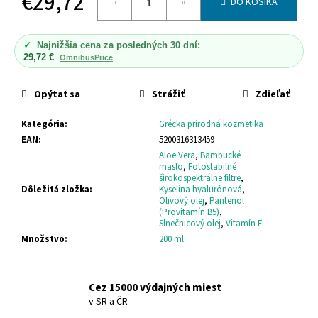
€29,72
č
DO KOŠÍKA
a
Jednotková
m
cena:
✓
Najnižšia cena za posledných 30 dní:
e
29,72 €
OmnibusPrice
HERBOLIVE
Opýtať sa
Strážiť
Zdieľať
ŠAMPÓN
S
Kategória
:
Grécka prírodná kozmetika
ALOE
VERA
EAN
:
5200316313459
(SUCHÉ
Aloe Vera
,
Bambucké
VLASY
maslo
,
Fotostabilné
A
širokospektrálne filtre
,
POŠKODENÉ
Dôležitá zložka
:
Kyselina hyalurónová
,
VLASY)
Olivový olej
,
Pantenol
HERBOLIVE
(Provitamín B5)
,
SHAMPOO
Slnečnicový olej
,
Vitamín E
FOR
Množstvo
:
200 ml
DRY
&
DAMAGED
HAIR
Cez 15000 výdajných miest
WITH
v SR a ČR
ALOE