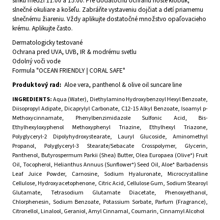
slnku medzi 11:00 a 15:00. Pre dodatočnú ochranu noste klobúk,
slnečné okuliare a košeľu. Zabráňte vystaveniu dojčiat a detí priamemu
slnečnému žiareniu. Vždy aplikujte dostatočné množstvo opaľovacieho
krému. Aplikujte často.
Dermatologicky testované
Ochrana pred UVA, UVB, IR & modrému svetlu
Odolný voči vode
Formula "OCEAN FRIENDLY | CORAL SAFE"
Produktový rad:
Aloe vera, panthenol & olive oil suncare line
INGREDIENTS:
Aqua (Water), Diethylamino Hydroxybenzoyl Hexyl Benzoate,
Diisopropyl Adipate, Dicaprylyl Carbonate, C12-15 Alkyl Benzoate, Isoamyl p-
Methoxycinnamate, Phenylbenzimidazole Sulfonic Acid, Bis-
Ethylhexyloxyphenol Methoxyphenyl Triazine, Ethylhexyl Triazone,
Polyglyceryl-2 Dipolyhydroxystearate, Lauryl Glucoside, Aminomethyl
Propanol, Polyglyceryl-3 Stearate/Sebacate Crosspolymer, Glycerin,
Panthenol, Butyrospermum Parkii (Shea) Butter, Olea Europaea (Olive*) Fruit
Oil, Tocopherol, Helianthus Annuus (Sunflower*) Seed Oil, Aloe* Barbadensis
Leaf Juice Powder, Carnosine, Sodium Hyaluronate, Microcrystalline
Cellulose, Hydroxyacetophenone, Citric Acid, Cellulose Gum, Sodium Stearoyl
Glutamate, Tetrasodium Glutamate Diacetate, Phenoxyethanol,
Chlorphenesin, Sodium Benzoate, Potassium Sorbate, Parfum (Fragrance),
Citronellol, Linalool, Geraniol, Amyl Cinnamal, Coumarin, Cinnamyl Alcohol