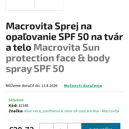
á
j
s
Macrovita Sprej na
ť
opaľovanie SPF 50 na tvár
?
a telo
Macrovita Sun
protection face & body
spray SPF 50
HĽADAŤ
Môžeme doručiť do:
11.8.2026
Možnosti doručenia
O
d
Skladom
p
Kód:
31345
o
Značka:
Aloe vera, panthenol & olive oil suncare line - Macrovita
r
ú