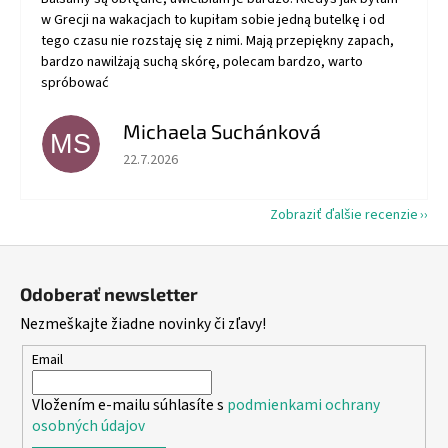
w Grecji na wakacjach to kupiłam sobie jedną butelkę i od
tego czasu nie rozstaję się z nimi. Mają przepiękny zapach,
bardzo nawilżają suchą skórę, polecam bardzo, warto
spróbować
Michaela Suchánková
MS
Hodnotenie obchodu je 5 z 5 hviezdičiek.
22.7.2026
Zobraziť ďalšie recenzie
Z
á
Odoberať newsletter
p
Nezmeškajte žiadne novinky či zľavy!
ä
t
Email
i
Vložením e-mailu súhlasíte s
podmienkami ochrany
e
osobných údajov