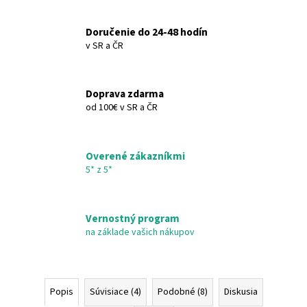
VERA
€6,36
Doručenie do 24-48 hodín
v SR a ČR
Doprava zdarma
od 100€ v SR a ČR
Overené zákazníkmi
5* z 5*
Vernostný program
na základe vašich nákupov
Popis
Súvisiace (4)
Podobné (8)
Diskusia