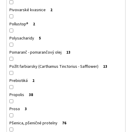
Pivovarské kvasnice
2
Pollustop®
2
Polysacharidy
5
Pomaranč - pomarančový olej
13
Požlt farbiarsky (Carthamus Tinctorius - Safflower)
13
Prebiotiká
2
Propolis
38
Proso
3
Pšenica, pšeničné proteíny
76