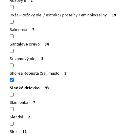
Ružový íl
1
Ryža - Ryžový olej / extrakt / proteíny / aminokyseliny
19
Salicornia
7
Santalové drevo
34
Sezamový olej
5
Shorea Robusta (Sal) maslo
3
Sladké drievko
93
Slamienka
7
Slendyl
2
Slez
11