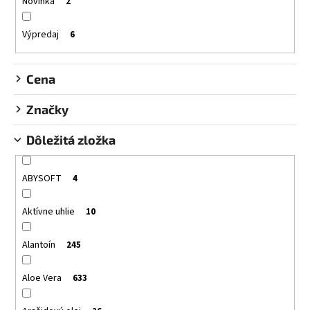
d
Novinka
2
u
k
Výpredaj
6
t
o
Cena
v
Značky
Dôležitá zložka
ABYSOFT
4
Aktívne uhlie
10
Alantoín
245
Aloe Vera
633