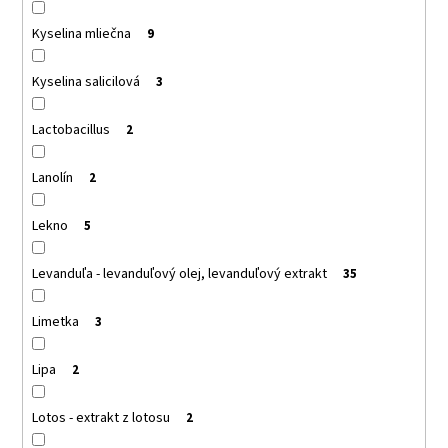
Kyselina mliečna
9
Kyselina salicilová
3
Lactobacillus
2
Lanolín
2
Lekno
5
Levanduľa - levanduľový olej, levanduľový extrakt
35
Limetka
3
Lipa
2
Lotos - extrakt z lotosu
2