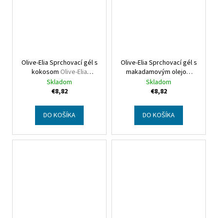
Olive-Elia Sprchovací gél s
Olive-Elia Sprchovací gél s
kokosom
Olive-Elia
makadamovým olejom
Shower gel coconut
Olive-Elia Shower gel
Skladom
Skladom
macadamia
€8,82
€8,82
DO KOŠÍKA
DO KOŠÍKA