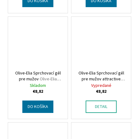
DO KOŠÍKA
DO KOŠÍKA
Olive-Elia Sprchovací gél
Olive-Elia Sprchovací gél
pre mužov
Olive-Elia
pre mužov attractive
Shower gel for men
Olive-Elia Shower gel for
Skladom
Vypredané
seductive
men attractive
€8,82
€8,82
DO KOŠÍKA
DETAIL