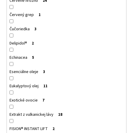
Červené hrozno
24
Červený grep
1
Čučoriedka
3
Delipidol®
2
Echinacea
5
Esenciálne oleje
3
Eukalyptový olej
11
Exotické ovocie
7
Extrakt z vulkanickej lávy
18
FISION® INSTANT LIFT
2