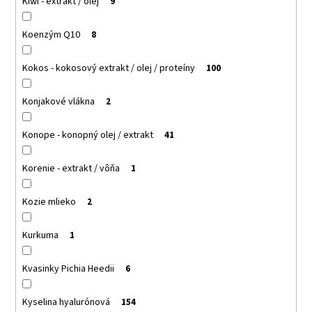
Kiwi - extrakt / olej
9
Koenzým Q10
8
Kokos - kokosový extrakt / olej / proteíny
100
Konjakové vlákna
2
Konope - konopný olej / extrakt
41
Korenie - extrakt / vôňa
1
Kozie mlieko
2
Kurkuma
1
Kvasinky Pichia Heedii
6
Kyselina hyalurónová
154