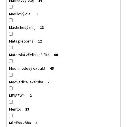
Marhuľový olej
14
Marulový olej
1
Mastichový olej
13
Mäta pieporná
12
Materská včelia kašička
40
Med, medový extrakt
45
Medvedica lekárska
2
MEIVIEW™
2
Mentol
13
Mliečna vôňa
5