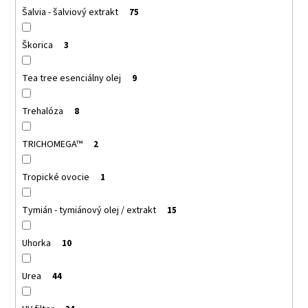
Šalvia - šalviový extrakt
75
Škorica
3
Tea tree esenciálny olej
9
Trehalóza
8
TRICHOMEGA™
2
Tropické ovocie
1
Tymián - tymiánový olej / extrakt
15
Uhorka
10
Urea
44