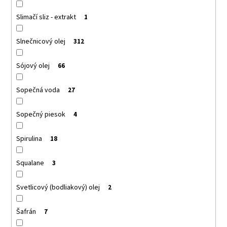
Slimačí sliz - extrakt
1
Slnečnicový olej
312
Sójový olej
66
Sopečná voda
27
Sopečný piesok
4
Spirulina
18
Squalane
3
Svetlicový (bodliakový) olej
2
Šafrán
7