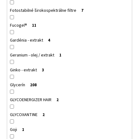
Fotostabilné širokospektrálne filtre
7
Fucogel®
11
Gardénia - extrakt
4
Geranium - olej / extrakt
1
Ginko - extrakt
3
Glycerín
208
GLYCOENERGIZER HAIR
2
GLYCOXANTINE
2
Goji
1