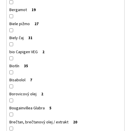
Bergamot
19
Biele pižmo
27
Biely čaj
31
bio Capigen VEG
2
Biotín
35
Bisabolol
7
Borovicový olej
2
Bougainvillea Glabra
5
Brečtan, brečtanový olej / extrakt
20