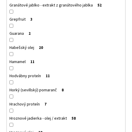
Granátové jablko - extrakt z granátového jablka
52
Grepfruit
3
Guarana
2
Habešský olej
20
Hamamel
11
Hodvábny proteín
11
Horký (sevillský) pomaranč
8
Hrachový proteín
7
Hroznové jadierka - olej / extrakt
58