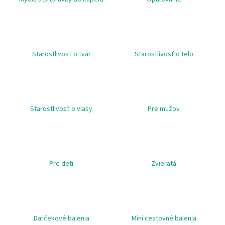
á
j
s
ť
Starostlivosť o tvár
Starostlivosť o telo
?
Starostlivosť o vlasy
Pre mužov
HĽADAŤ
O
Pre deti
Zvieratá
d
p
o
r
ú
Darčekové balenia
Mini cestovné balenia