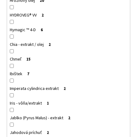
Hroznový olej
20
HYDROVEG® VV
2
Hymagic ™ 4-D
6
Chia - extrakt / olej
2
Chmeľ
15
Ibištek
7
Imperata cylindrica extrakt
2
Iris - vôňa/extrakt
1
Jablko (Pyrus Malus) - extrakt
2
Jahodová príchuť
2