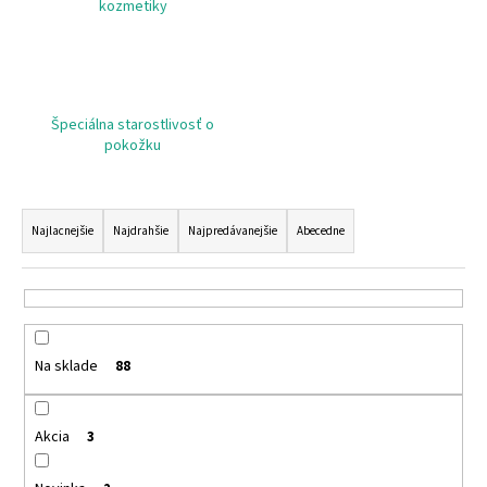
č
kozmetiky
a
m
e
Špeciálna starostlivosť o
DONKEY
pokožku
MILK
MYDLO
DONKEY
R
MILK
a
SOAP
Najlacnejšie
Najdrahšie
Najpredávanejšie
Abecedne
d
€5,41
e
n
i
Na sklade
88
e
p
r
Akcia
3
o