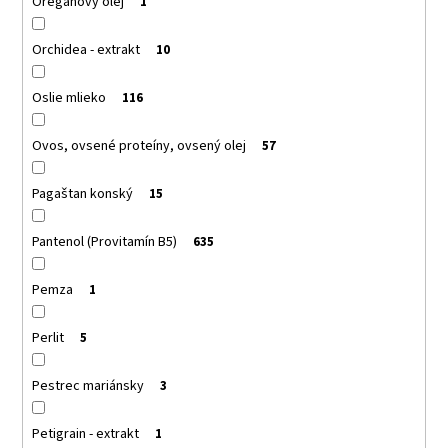
Oreganový olej
1
Orchidea - extrakt
10
Oslie mlieko
116
Ovos, ovsené proteíny, ovsený olej
57
Pagaštan konský
15
Pantenol (Provitamín B5)
635
Pemza
1
Perlit
5
Pestrec mariánsky
3
Petigrain - extrakt
1