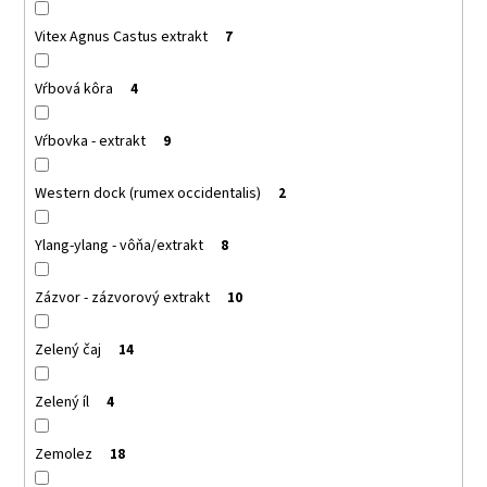
Vitex Agnus Castus extrakt
7
Vŕbová kôra
4
Vŕbovka - extrakt
9
Western dock (rumex occidentalis)
2
Ylang-ylang - vôňa/extrakt
8
Zázvor - zázvorový extrakt
10
Zelený čaj
14
Zelený íl
4
Zemolez
18