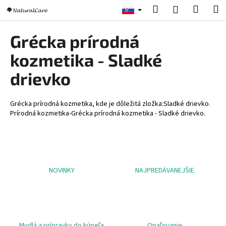
K
Prejsť
Hľadať
Nákup
M
Prihlásenie
na
o
obsah
Späť
Späť
košík
š
Grécka prírodná
í
Č
kozmetika - Sladké
k
o
drievko
p
o
Grécka prírodná kozmetika, kde je dôležitá zložka:Sladké drievko.
t
Prírodná kozmetika-Grécka prírodná kozmetika - Sladké drievko.
r
e
b
u
NOVINKY
NAJPREDÁVANEJŠIE
j
e
t
e
n
Mydlá a prípravky do kúpeľa
Opaľovanie