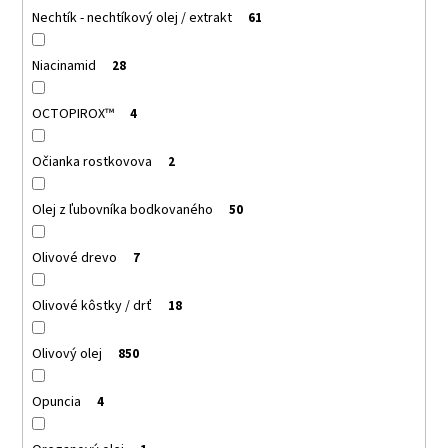
Nechtík - nechtíkový olej / extrakt
61
Niacinamid
28
OCTOPIROX™
4
Očianka rostkovova
2
Olej z ľubovníka bodkovaného
50
Olivové drevo
7
Olivové kôstky / drť
18
Olivový olej
850
Opuncia
4