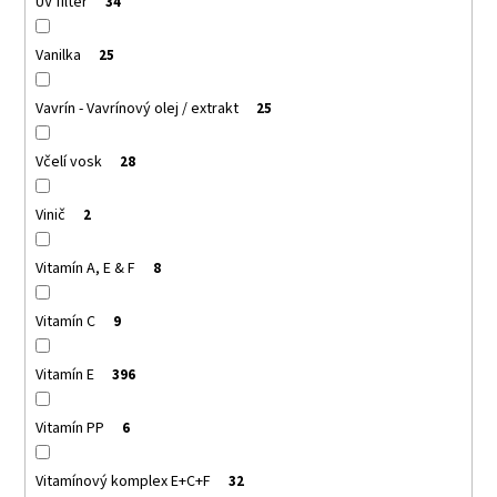
UV filter
34
Vanilka
25
Vavrín - Vavrínový olej / extrakt
25
Včelí vosk
28
Vinič
2
Vitamín A, E & F
8
Vitamín C
9
Vitamín E
396
Vitamín PP
6
Vitamínový komplex E+C+F
32