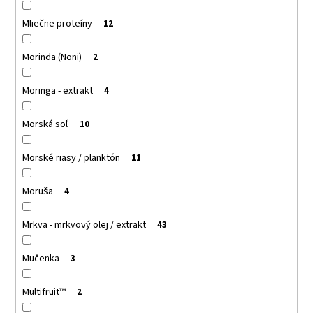
Mliečne proteíny
12
Morinda (Noni)
2
Moringa - extrakt
4
Morská soľ
10
Morské riasy / planktón
11
Moruša
4
Mrkva - mrkvový olej / extrakt
43
Mučenka
3
Multifruit™
2