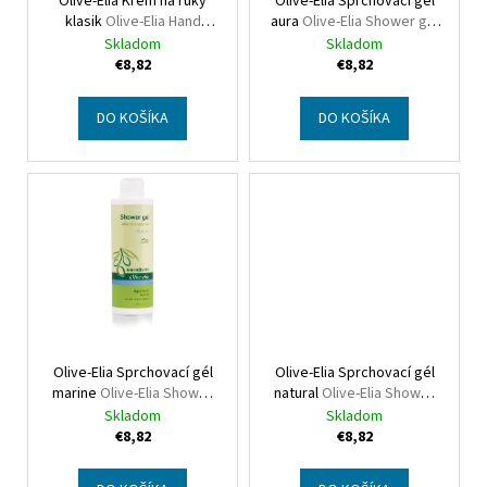
Olive-Elia Krém na ruky
Olive-Elia Sprchovací gél
o
klasik
Olive-Elia Hand
aura
Olive-Elia Shower gel
d
cream classic
aura
Skladom
Skladom
u
€8,82
€8,82
k
t
DO KOŠÍKA
DO KOŠÍKA
o
v
Olive-Elia Sprchovací gél
Olive-Elia Sprchovací gél
marine
Olive-Elia Shower
natural
Olive-Elia Shower
gel marine
gel natural
Skladom
Skladom
€8,82
€8,82