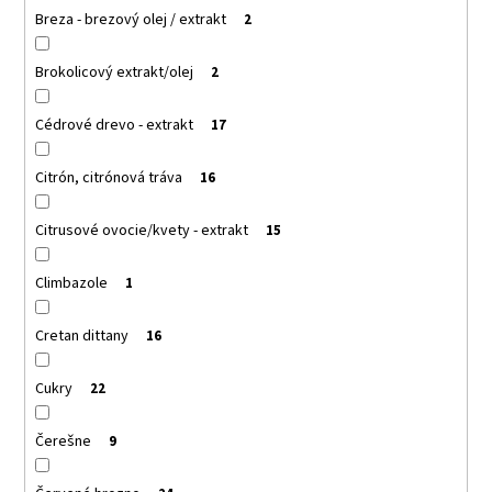
Breza - brezový olej / extrakt
2
Brokolicový extrakt/olej
2
Cédrové drevo - extrakt
17
Citrón, citrónová tráva
16
Citrusové ovocie/kvety - extrakt
15
Climbazole
1
Cretan dittany
16
Cukry
22
Čerešne
9