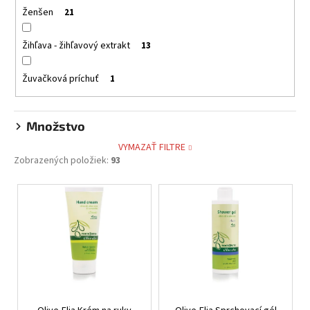
Ženšen
21
Žihľava - žihľavový extrakt
13
Žuvačková príchuť
1
Množstvo
VYMAZAŤ FILTRE
Zobrazených položiek:
93
V
ý
p
i
s
p
r