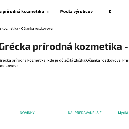
a prírodná kozmetika
Podľa výrobcov
Doplnky
á kozmetika - Očianka rostkovova
Čo potrebujete nájsť?
Grécka prírodná kozmetika 
HĽADAŤ
Grécka prírodná kozmetika, kde je dôležitá zložka:Očianka rostkovova. Pr
rostkovova.
Odporúčame
NOVINKY
NAJPREDÁVANEJŠIE
Mydlá 