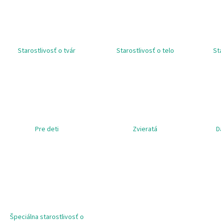
HNEDÁ SKLENENÁ FARMACEUTICKÁ FĽAŠA S
DONKEY MILK MYD
KVAPKACOU PIPETOU 5 ML
SET - BOTTLE, 5
€5,41
ML, GLASS, AMBER, PHARMACEUTICAL +
DROPPER PIPETTE, GLASS, WITH BLACK CAP
€1,49
Pôvodne:
€1,98
Starostlivosť o tvár
Starostlivosť o telo
St
Pre deti
Zvieratá
D
Špeciálna starostlivosť o