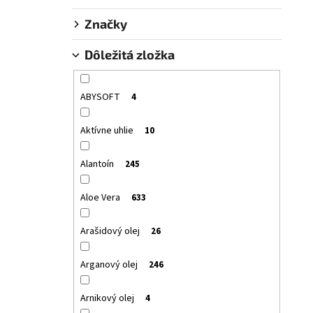
SANTO VOLCANO SPA KOZMETICKÉ SÉRUM -
OLEJ NA VLASY A TELO
SANTO VOLCANO SPA
Značky
COSMETIC SERUM – OIL HAIR & BODY
€26,55
Dôležitá zložka
ABYSOFT
4
Aktívne uhlie
10
Alantoín
245
Aloe Vera
633
Arašidový olej
26
Arganový olej
246
Arnikový olej
4