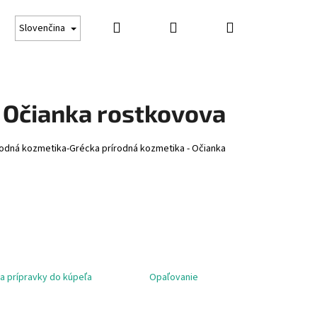
Hľadať
Prihlásenie
Nákupný
Darčekové poukážky
Opaľovanie
Obchodné
Slovenčina
košík
- Očianka rostkovova
írodná kozmetika-Grécka prírodná kozmetika - Očianka
a prípravky do kúpeľa
Opaľovanie
Nasledujúce