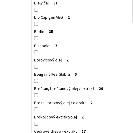
Biely čaj
31
bio Capigen VEG
2
Biotín
35
Bisabolol
7
Borovicový olej
2
Bougainvillea Glabra
5
Brečtan, brečtanový olej / extrakt
20
Breza - brezový olej / extrakt
2
Brokolicový extrakt/olej
2
Cédrové drevo - extrakt
17