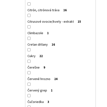
Citrón, citrónová tráva
16
Citrusové ovocie/kvety - extrakt
15
Climbazole
1
Cretan dittany
16
Cukry
22
Čerešne
9
Červené hrozno
24
Červený grep
1
Čučoriedka
3