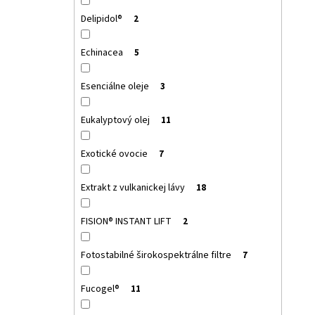
Delipidol®
2
Echinacea
5
Esenciálne oleje
3
Eukalyptový olej
11
Exotické ovocie
7
Extrakt z vulkanickej lávy
18
FISION® INSTANT LIFT
2
Fotostabilné širokospektrálne filtre
7
Fucogel®
11