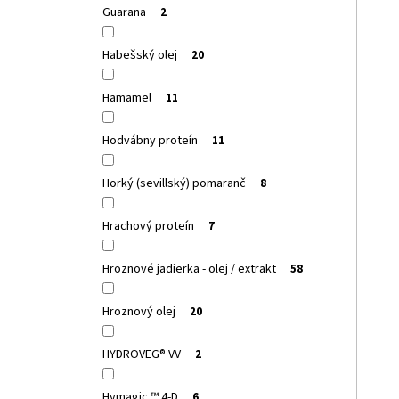
Guarana
2
Habešský olej
20
Hamamel
11
Hodvábny proteín
11
Horký (sevillský) pomaranč
8
Hrachový proteín
7
Hroznové jadierka - olej / extrakt
58
Hroznový olej
20
HYDROVEG® VV
2
Hymagic ™ 4-D
6