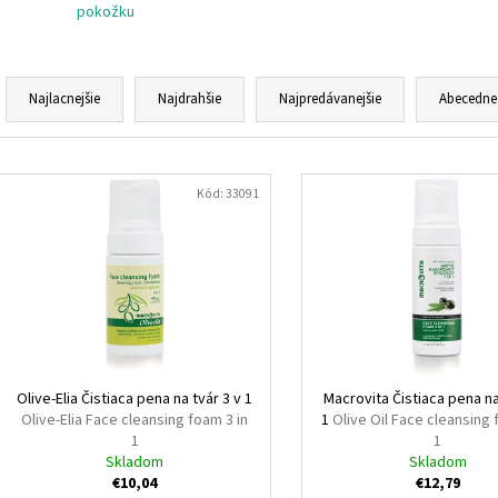
pokožku
R
a
Najlacnejšie
Najdrahšie
Najpredávanejšie
Abecedne
d
e
V
n
ý
Kód:
33091
i
p
e
i
p
s
r
p
o
r
d
o
u
d
Olive-Elia Čistiaca pena na tvár 3 v 1
Macrovita Čistiaca pena na
k
Olive-Elia Face cleansing foam 3 in
1
Olive Oil Face cleansing 
u
1
1
t
k
Skladom
Skladom
o
€10,04
€12,79
t