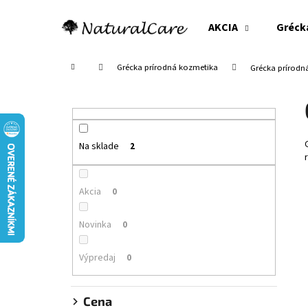
K
Prejsť
na
o
AKCIA
Gréck
obsah
Späť
Späť
š
do
do
í
Domov
Grécka prírodná kozmetika
Grécka prírodn
obchodu
obchodu
k
B
o
č
n
Na sklade
2
ý
p
Akcia
0
a
n
Novinka
0
e
l
Výpredaj
0
Cena