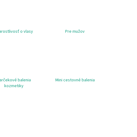
LO
DONKEY MILK SOAP
arostlivosť o vlasy
Pre mužov
arčekové balenia
Mini cestovné balenia
kozmetiky