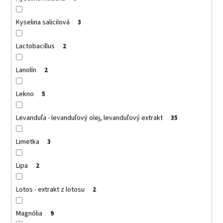
Kyselina salicilová
3
Lactobacillus
2
Lanolín
2
Lekno
5
Levanduľa - levanduľový olej, levanduľový extrakt
35
Limetka
3
Lipa
2
Lotos - extrakt z lotosu
2
Magnólia
9