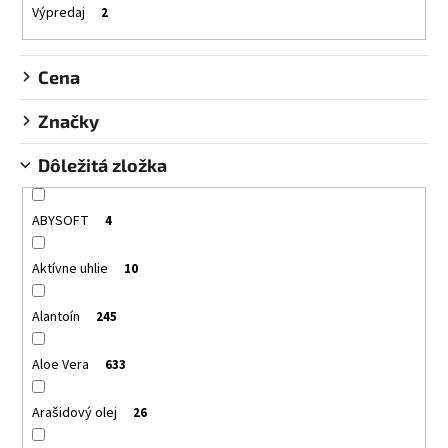
€22,95
k
Výpredaj
2
t
o
Cena
v
Značky
Dôležitá zložka
ABYSOFT
4
Aktívne uhlie
10
Alantoín
245
Aloe Vera
633
Arašidový olej
26