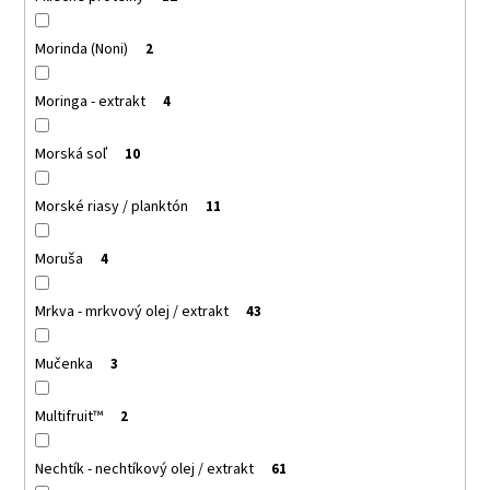
Morinda (Noni)
2
Moringa - extrakt
4
Morská soľ
10
Morské riasy / planktón
11
Moruša
4
Mrkva - mrkvový olej / extrakt
43
Mučenka
3
Multifruit™
2
Nechtík - nechtíkový olej / extrakt
61