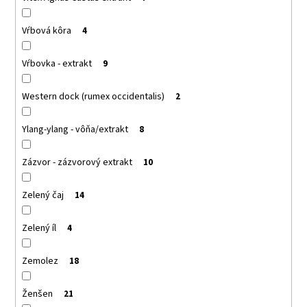
Vŕbová kôra
4
Vŕbovka - extrakt
9
Western dock (rumex occidentalis)
2
Ylang-ylang - vôňa/extrakt
8
Zázvor - zázvorový extrakt
10
Zelený čaj
14
Zelený íl
4
Zemolez
18
Ženšen
21