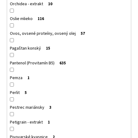
Orchidea - extrakt
10
Oslie mlieko
116
Ovos, ovsené proteíny, ovsený olej
57
Pagaštan konský
15
Pantenol (Provitamín B5)
635
Pemza
1
Perlit
5
Pestrec mariánsky
3
Petigrain - extrakt
1
Pivovarské kvasnice
2