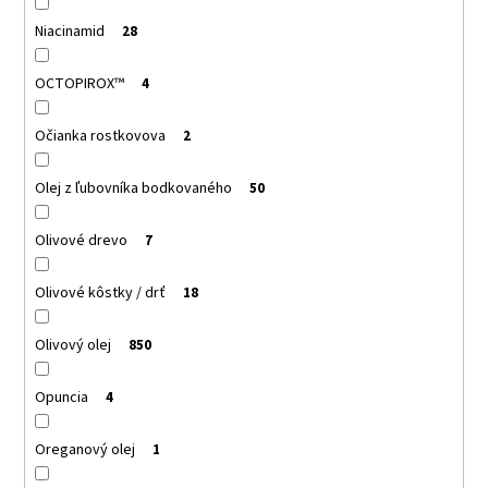
Niacinamid
28
OCTOPIROX™
4
Očianka rostkovova
2
Olej z ľubovníka bodkovaného
50
Olivové drevo
7
Olivové kôstky / drť
18
Olivový olej
850
Opuncia
4
Oreganový olej
1