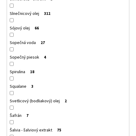
Slnečnicový olej
312
Sójový olej
66
Sopečná voda
27
Sopečný piesok
4
Spirulina
18
Squalane
3
Svetlicový (bodliakový) olej
2
Šafrán
7
Šalvia - šalviový extrakt
75