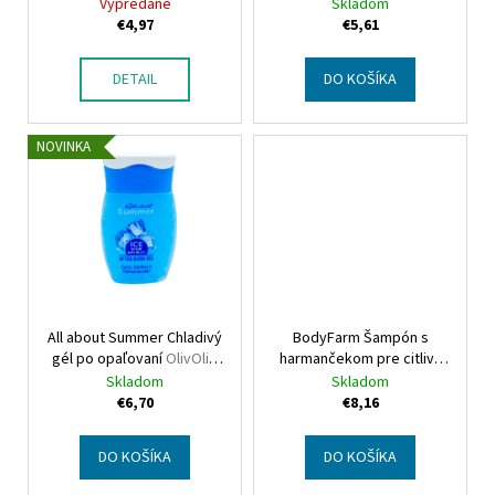
cooling gel
scrub peppermint
Vypredané
Skladom
u
€4,97
€5,61
k
t
DETAIL
DO KOŠÍKA
o
v
NOVINKA
All about Summer Chladivý
BodyFarm Šampón s
gél po opaľovaní
OlivOlio
harmančekom pre citlivú
All about Summer After
pokožku hlavy/jemné
Skladom
Skladom
Burn Ice Gel
vlasy
BodyFarm Shampoo
€6,70
€8,16
Chamomile
DO KOŠÍKA
DO KOŠÍKA