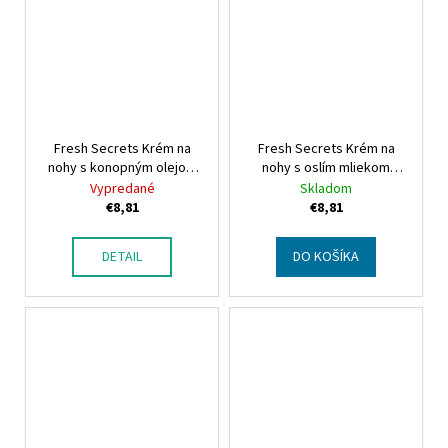
Fresh Secrets Krém na
Fresh Secrets Krém na
nohy s konopným olejom
nohy s oslím mliekom
Fresh Secrets Cannabis
classic
Fresh Secrets
Vypredané
Skladom
foot cream
Donkey Milk Foot cream
€8,81
€8,81
classic
DETAIL
DO KOŠÍKA