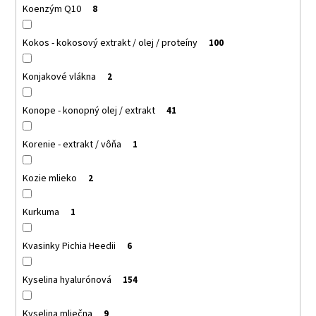
Koenzým Q10
8
Kokos - kokosový extrakt / olej / proteíny
100
Konjakové vlákna
2
Konope - konopný olej / extrakt
41
Korenie - extrakt / vôňa
1
Kozie mlieko
2
Kurkuma
1
Kvasinky Pichia Heedii
6
Kyselina hyalurónová
154
Kyselina mliečna
9