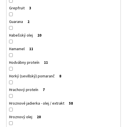
Grepfruit
3
Guarana
2
Habešský olej
20
Hamamel
11
Hodvábny proteín
11
Horký (sevillský) pomaranč
8
Hrachový proteín
7
Hroznové jadierka - olej / extrakt
58
Hroznový olej
20