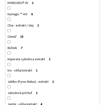
HYDROVEG® VV
2
Hymagic ™ 4-D
6
Chia - extrakt / olej
2
Chmeľ
15
Ibištek
7
Imperata cylindrica extrakt
2
Iris - vôňa/extrakt
1
Jablko (Pyrus Malus) - extrakt
2
Jahodová príchuť
2
Jantár - vôňa/extrakt
4