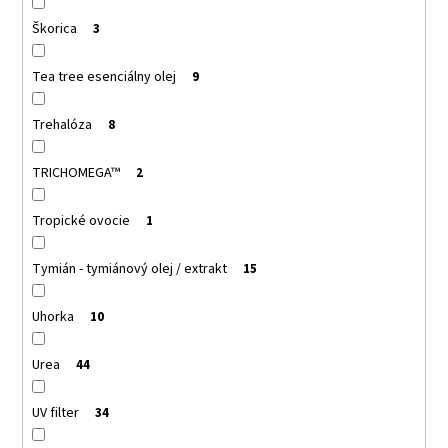
Škorica
3
Tea tree esenciálny olej
9
Trehalóza
8
TRICHOMEGA™
2
Tropické ovocie
1
Tymián - tymiánový olej / extrakt
15
Uhorka
10
Urea
44
UV filter
34