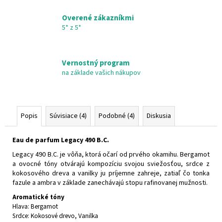
Overené zákazníkmi
5* z 5*
Vernostný program
na základe vašich nákupov
Popis
Súvisiace (4)
Podobné (4)
Diskusia
Eau de parfum Legacy 490 B.C.
Legacy 490 B.C. je vôňa, ktorá očarí od prvého okamihu. Bergamot
a ovocné tóny otvárajú kompozíciu svojou sviežosťou, srdce z
kokosového dreva a vanilky ju príjemne zahreje, zatiaľ čo tonka
fazule a ambra v základe zanechávajú stopu rafinovanej mužnosti.
Aromatické tóny
Hlava: Bergamot
Srdce: Kokosové drevo, Vanilka