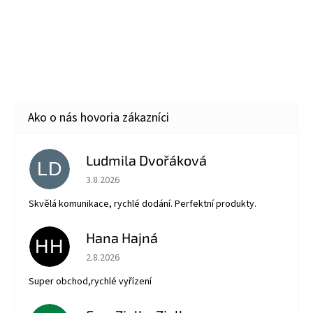
Ludmila Dvořáková
LD
Hodnotenie obchodu je 5 z 5 hviezdičiek.
3.8.2026
Skvělá komunikace, rychlé dodání. Perfektní produkty.
Hana Hajná
HH
Hodnotenie obchodu je 5 z 5 hviezdičiek.
2.8.2026
Super obchod,rychlé vyřízení