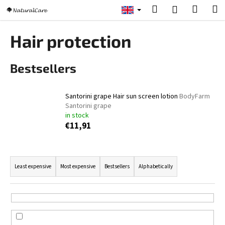
C
Skip
Search
Shopp
M
Login
to
a
content
Back
Back
cart
r
Hair protection
t
W
Bestsellers
h
a
t
Santorini grape Hair sun screen lotion
BodyFarm
a
Santorini grape
in stock
r
€11,91
e
y
P
o
r
Least expensive
Most expensive
Bestsellers
Alphabetically
u
o
l
d
o
u
o
c
k