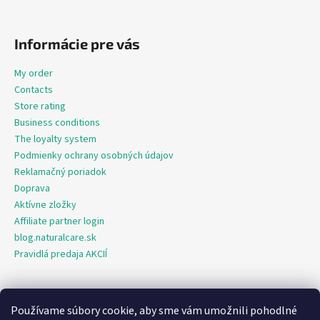
Informácie pre vás
My order
Contacts
Store rating
Business conditions
The loyalty system
Podmienky ochrany osobných údajov
Reklamačný poriadok
Doprava
Aktívne zložky
Affiliate partner login
blog.naturalcare.sk
Pravidlá predaja AKCIÍ
Používame súbory cookie, aby sme vám umožnili pohodlné
O marketing sa nám stará digitálna agentúra Consultee