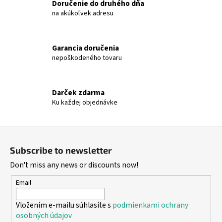
€26,55
Doručenie do druhého dňa
c
na akúkoľvek adresu
o
n
t
Garancia doručenia
r
nepoškodeného tovaru
o
l
s
Darček zdarma
Ku každej objednávke
F
o
Subscribe to newsletter
o
Don't miss any news or discounts now!
t
e
Email
r
Vložením e-mailu súhlasíte s
podmienkami ochrany
osobných údajov