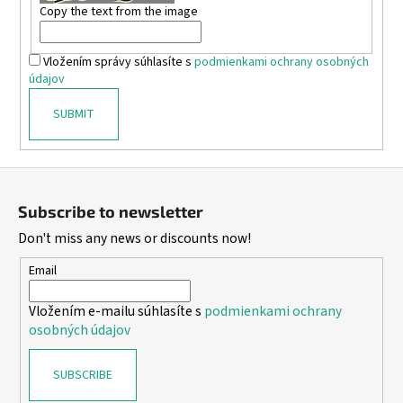
€26,55
Copy the text from the image
Vložením správy súhlasíte s
podmienkami ochrany osobných
údajov
SUBMIT
F
o
Subscribe to newsletter
o
Don't miss any news or discounts now!
t
e
Email
r
Vložením e-mailu súhlasíte s
podmienkami ochrany
osobných údajov
SUBSCRIBE