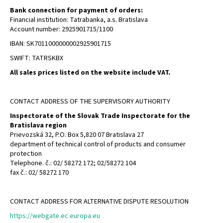
Bank connection for payment of orders:
i
Financial institution: Tatrabanka, a.s. Bratislava
n
Account number: 2925901715/1100
g
IBAN: SK7011000000002925901715
f
SWIFT: TATRSKBX
o
All sales prices listed on the website include VAT.
r
?
CONTACT ADDRESS OF THE SUPERVISORY AUTHORITY
Inspectorate of the Slovak Trade Inspectorate for the
Bratislava region
Prievozská 32, P.O. Box 5,820 07 Bratislava 27
SEARCH
department of technical control of products and consumer
protection
Telephone. č.: 02/ 58272 172; 02/58272 104
fax č.: 02/ 58272 170
W
e
CONTACT ADDRESS FOR ALTERNATIVE DISPUTE RESOLUTION
r
https://webgate.ec.europa.eu
e