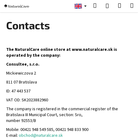
C
Skip
Search
Shopp
M
Login
to
a
content
Back
Back
cart
r
Contacts
t
W
h
a
The NaturalCare online store at www.naturalcare.sk is
operated by the company:
t
Consultee, s.r.o.
a
r
Mickiewiczova 2
e
811 07 Bratislava
y
ID: 47 443 537
o
VAT OD: SK2023882960
u
The company is registered in the commercial register of the
l
Bratislava III Municipal Court, section: Sro,
o
number 92553/B
o
Mobile: 00421 948 549 585, 00421 948 833 900
E-mail:
obchod@naturalcare.sk
k