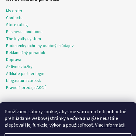
My order
Contacts
Store rating
Business conditions
The loyalty system
Podmienky ochrany osobných údajov
Reklamačný poriadok
Doprava
Aktívne zložky
Affiliate partner login
blog.naturalcare.sk
Pravidlá predaja AKCIÍ
Používame súbory cookie, aby sme vám umožnili pohodlné
O marketing sa nám stará digitálna agentúra Consultee
prehliadanie webovej stránky a vďaka analýze neustále
zlepšovali jej funkcie, výkon a použiteľnosť.
Viac informácií
Created by Shoptet