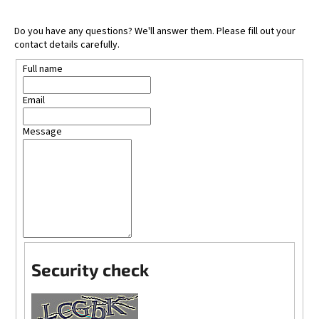
c
o
Do you have any questions? We'll answer them. Please fill out your
m
contact details carefully.
m
e
Full name
n
d
Email
Message
SANTO
VOLCANO
SPA
COSMETIC
SERUM
–
OIL
HAIR
&
BODY
OLIVE
Security check
SPA
SANTO
VOLCANO